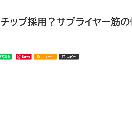
のA8チップ採用？サプライヤー筋
Save
フィード
コピー