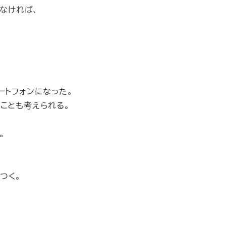
しなければ、
マートフォンになった。
することも考えられる。
。
つく。