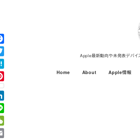
メ
イ
ン
コ
ン
テ
Apple最新動向や未発表デバ
ン
ツ
Home
About
Apple情報
へ
移
動