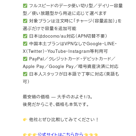
フルスピードのデータ使い切り型／デイリー容量
型／使い放題型から用途に応じて選べます
対象プランは注文時に「チャージ（容量追加）」を
選ぶだけで容量を追加可能
日本はdocomo/au対応（APN切替不要）
中国本土プランはVPNなしでGoogle・LINE・
X（Twitter）・YouTube・Instagram等利用可
PayPal／クレジットカード・デビットカード／
Apple Pay／Google Pay／暗号資産決済に対応
日本人スタッフが日本語で丁寧に対応（英語も
可）
最安級の価格 — 大手のおよそ1/3。
後発だからこそ、価格も本気です。
他社とぜひ比較してみてください！
公式サイトはこちらから