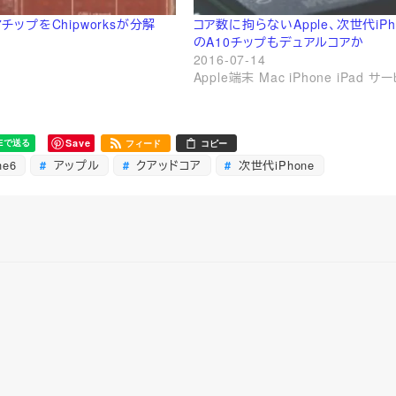
A7チップをChipworksが分解
コア数に拘らないApple、次世代iPho
のA10チップもデュアルコアか
2016-07-14
Apple端末 Mac iPhone iPad サ
Save
フィード
コピー
ne6
アップル
クアッドコア
次世代iPhone