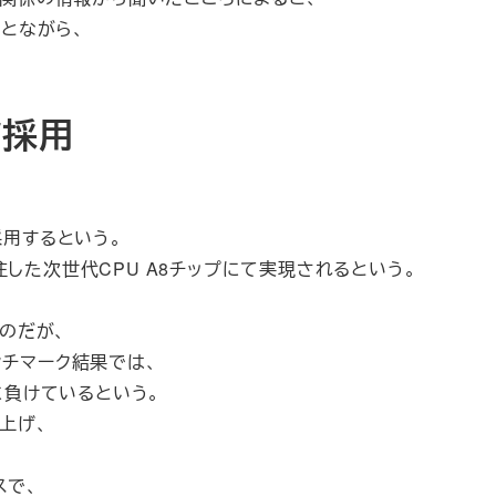
ことながら、
ア採用
を採用するという。
注した次世代CPU A8チップにて実現されるという。
いのだが、
ベンチマーク結果では、
600に負けているという。
上げ、
スで、