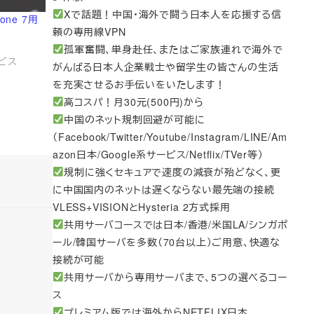
Xで話題！中国・海外で闘う日本人を応援する信
ne 7用
頼の専用線VPN
孤軍奮闘、単身赴任、またはご家族連れで海外で
ービス
がんばる日本人企業戦士や留学生の皆さんの生活
を充実させるお手伝いをいたします！
高コスパ！月30元(500円)から
中国のネット規制回避が可能に
（Facebook/Twitter/Youtube/Instagram/LINE/Am
azon日本/Google系サービス/Netflix/TVer等）
規制に強くセキュアで速度の減衰が殆どなく、更
に中国国内のネットは遅くならない最先端の接続
VLESS+VISIONとHysteria 2方式採用
共用サーバコースでは日本/香港/米国LA/シンガポ
ール/韓国サーバを多数（70台以上）ご用意、快適な
接続が可能
共用サーバから専用サーバまで、5つの選べるコー
ス
プレミアム版では海外からNETFLIX日本