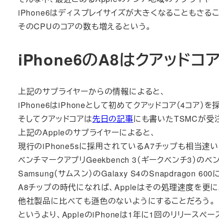
iPhone6はディスプレイサイズが大きくなることもさる
そのCPUのコアの数も増えるという。
iPhone6のA8はクアッドコ
上記のサプライヤーからの情報によると、
iPhone6はiPhoneとして初めてクアッドコア（4コア）
そしてクアッドコアは
先日の記事
にも書いたTSMCが受
上記のAppleのサプライヤーによると、
現行のiPhone5sに採用されているA7チップも相当速
ベンチマークアプリGeekbench 3（ギークベンチ3）の
Samsung（サムスン）のGalaxy S4のSnapdragon 
A8チップの時代になれば、Appleはその処理速度を更に
他社製品に比べても遜色のないようにすることだろう。
というより、AppleのiPhoneは1年に1回のリリースペー