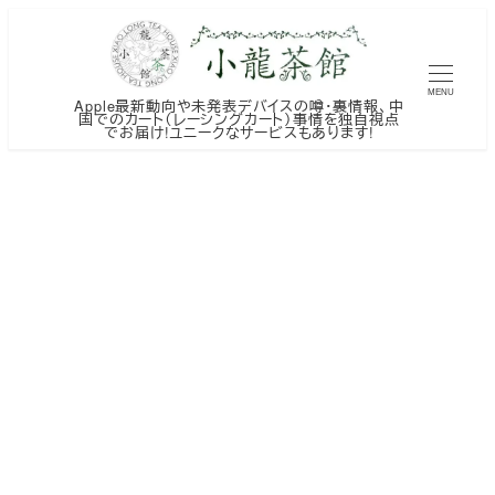
メ
イ
ン
MENU
Apple最新動向や未発表デバイスの噂・裏情報、中
コ
国でのカート（レーシングカート）事情を独自視点
でお届け!ユニークなサービスもあります!
ン
テ
ン
ツ
へ
移
動