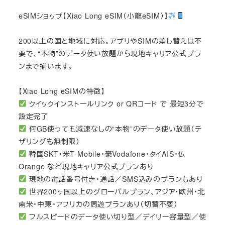
eSIMショップ【Xiao Long eSIM（小龍eSIM）】
200以上の国と地域に対応。アプリやSIMの差し替えは不
要で、“本物”のデータ使い放題から現地キャリア公式プラ
ンまで揃います。
【Xiao Long eSIMの特徴】
クイックインストールリンク or QRコード で 最短3分で
設定完了
何GB使っても減速なしの“本物”のデータ使い放題（テ
ザリングも無制限）
韓国SKT・米T-Mobile・豪Vodafone・タイAIS・仏
Orange など現地キャリア公式プランあり
現地の電話番号付き・通話／SMS込みのプランもあり
世界200ヶ国以上のグローバルプラン、アジア・欧州・北
南米・中東・アフリカの周遊プランあり（切替不要）
フルスピードのデータ使い切り型／デイリー容量型／使