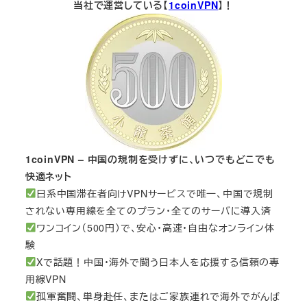
当社で運営している【
1coinVPN
】！
1coinVPN – 中国の規制を受けずに、いつでもどこでも
快適ネット
日系中国滞在者向けVPNサービスで唯一、中国で規制
されない専用線を全てのプラン・全てのサーバに導入済
ワンコイン（500円）で、安心・高速・自由なオンライン体
験
Xで話題！中国・海外で闘う日本人を応援する信頼の専
用線VPN
孤軍奮闘、単身赴任、またはご家族連れで海外でがんば