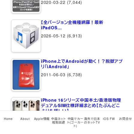
2020-03-22
(7,044)
【全バージョン全機種網羅！最新
iPadOS…
2026-05-12
(6,913)
iPhone上でAndroidが動く！？脱獄アプ
リ「iAndroid」
2011-06-03
(6,738)
iPhone 16シリーズ中国本土/香港版物理
デュアルSIM仕様詳細まとめ【たぶんどこ
よりも詳しい】
2024-09-10
(5,914)
Home
About
Apple情報
中国ネット
中国でカー
海外で日本
iOS FW
お問合せ
規制回避
ト(ゴーカー
のネットTV
ト)