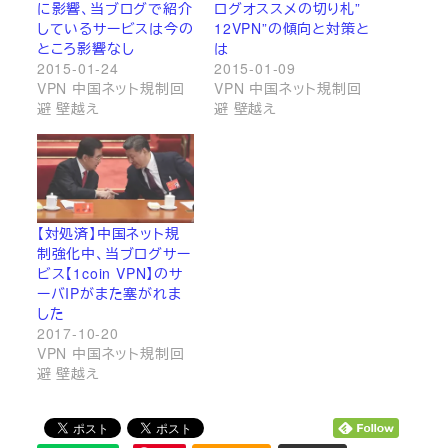
に影響、当ブログで紹介
ログオススメの切り札”
しているサービスは今の
12VPN”の傾向と対策と
ところ影響なし
は
2015-01-24
2015-01-09
VPN 中国ネット規制回
VPN 中国ネット規制回
避 壁越え
避 壁越え
【対処済】中国ネット規
制強化中、当ブログサー
ビス【1coin VPN】のサ
ーバIPがまた塞がれま
した
2017-10-20
VPN 中国ネット規制回
避 壁越え