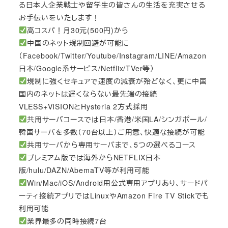
る日本人企業戦士や留学生の皆さんの生活を充実させる
お手伝いをいたします！
高コスパ！月30元(500円)から
中国のネット規制回避が可能に
（Facebook/Twitter/Youtube/Instagram/LINE/Amazon
日本/Google系サービス/Netflix/TVer等）
規制に強くセキュアで速度の減衰が殆どなく、更に中国
国内のネットは遅くならない最先端の接続
VLESS+VISIONとHysteria 2方式採用
共用サーバコースでは日本/香港/米国LA/シンガポール/
韓国サーバを多数（70台以上）ご用意、快適な接続が可能
共用サーバから専用サーバまで、5つの選べるコース
プレミアム版では海外からNETFLIX日本
版/hulu/DAZN/AbemaTV等が利用可能
Win/Mac/iOS/Android用公式専用アプリあり、サードパ
ーティ接続アプリではLinuxやAmazon Fire TV Stickでも
利用可能
業界最多の同時接続7台