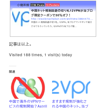
小龍茶館
1749 Posts
13 Pockets
中国ネット規制回避の切り札12VPNが当ブロ
グ限定クーポンで30％オフ！
http://xiaolongchakan.com/archives/3864470.html
中国ネット規制回避の切り札、12VPN。当ブログでイチオシで紹介
させてもらっていたら、12VPNから当ブログ限…
記事は以上。
Visited 188 times, 1 visit(s) today
関連
中国で海外のVPNサー
ますます規制が強化さ
ビスの規制開始？Astrill
れる中国のネット。当ブ