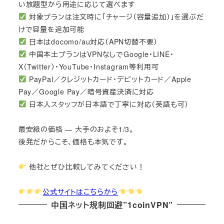
い放題型から用途に応じて選べます
対象プランは注文時に「チャージ（容量追加）」を選ぶだ
けで容量を追加可能
日本はdocomo/au対応（APN切替不要）
中国本土プランはVPNなしでGoogle・LINE・
X（Twitter）・YouTube・Instagram等利用可
PayPal／クレジットカード・デビットカード／Apple
Pay／Google Pay／暗号資産決済に対応
日本人スタッフが日本語で丁寧に対応（英語も可）
最安級の価格 — 大手のおよそ1/3。
後発だからこそ、価格も本気です。
他社とぜひ比較してみてください！
公式サイトはこちらから
中国ネット規制回避”1coinVPN”