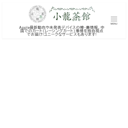
メ
イ
ン
MENU
Apple最新動向や未発表デバイスの噂・裏情報、中
コ
国でのカート（レーシングカート）事情を独自視点
でお届け!ユニークなサービスもあります!
ン
テ
ン
ツ
へ
移
動