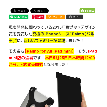
Save
フィード
コピー
私も開発に関わっている2015年度グッドデザイン
賞を受賞した
究極のiPhoneケース”Palmo（パル
モ）”
に、
新しいファミリーが登場
しました！
その名も
【Palmo for All iPad mini】
！そう、
iPad
mini版の登場
です！
本日5月25日日本時間12:00
から、正式発売開始
となりました！！