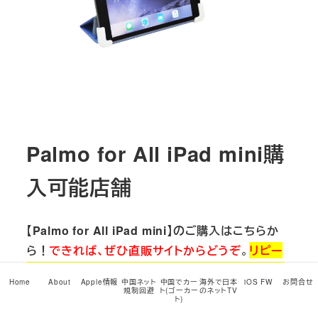
Palmo for All iPad mini購
入可能店舗
【Palmo for All iPad mini】のご購入はこちらか
ら！
できれば、ぜひ直販サイトからどうぞ
。
リピー
タークーポンとお得なまとめ買いオプション、海外
Home
About
Apple情報
中国ネット
中国でカー
海外で日本
iOS FW
お問合せ
配送などもあります！
規制回避
ト(ゴーカー
のネットTV
ト)