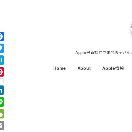
メ
イ
ン
コ
ン
テ
Apple最新動向や未発表デバ
ン
ツ
Home
About
Apple情報
へ
移
動