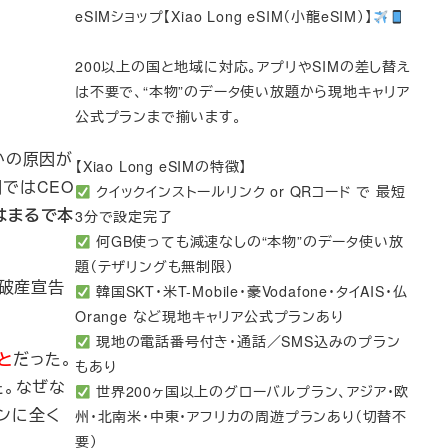
eSIMショップ【Xiao Long eSIM（小龍eSIM）】
200以上の国と地域に対応。アプリやSIMの差し替え
は不要で、“本物”のデータ使い放題から現地キャリア
公式プランまで揃います。
かの原因が
【Xiao Long eSIMの特徴】
ではCEO
クイックインストールリンク or QRコード で 最短
はまるで本
3分で設定完了
何GB使っても減速なしの“本物”のデータ使い放
題（テザリングも無制限）
は破産宣告
韓国SKT・米T-Mobile・豪Vodafone・タイAIS・仏
Orange など現地キャリア公式プランあり
現地の電話番号付き・通話／SMS込みのプラン
と
だった。
もあり
た。なぜな
世界200ヶ国以上のグローバルプラン、アジア・欧
ンに全く
州・北南米・中東・アフリカの周遊プランあり（切替不
要）