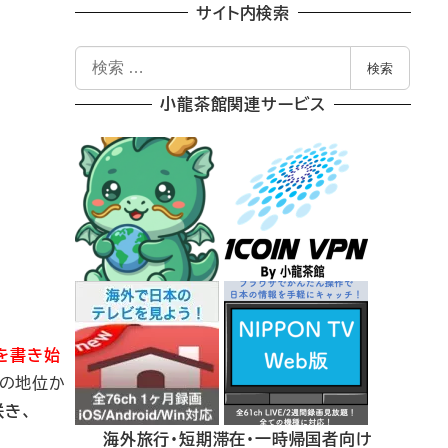
サイト内検索
検
検索
索
小龍茶館関連サービス
オを書き始
EOの地位か
咲き、
海外旅行・短期滞在・一時帰国者向け