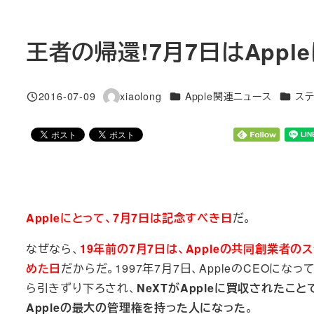
王者の帰還!7月7日はApp
カテゴリー
カテゴ
2016-07-09
xiaolong
Apple関連ニュース
ステ
投稿日
著
者
Appleにとって、7月7日は記念すべき日
だ。
なぜなら、
19年前の7月7日は、Appleの共同創業者のス
めた日
だからだ。1997年7月7日、AppleのCEOになっ
ら引きずり下ろされ、
NeXTがAppleに買収されたこ
Appleの最大の管理権を持った人になった
。