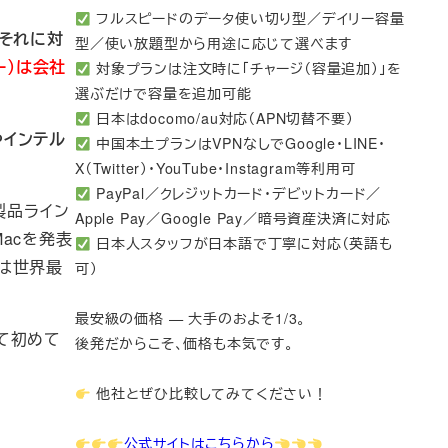
フルスピードのデータ使い切り型／デイリー容量
それに対
型／使い放題型から用途に応じて選べます
ー）は会社
対象プランは注文時に「チャージ（容量追加）」を
選ぶだけで容量を追加可能
日本はdocomo/au対応（APN切替不要）
）やインテル
中国本土プランはVPNなしでGoogle・LINE・
X（Twitter）・YouTube・Instagram等利用可
PayPal／クレジットカード・デビットカード／
製品ライン
Apple Pay／Google Pay／暗号資産決済に対応
acを発表
日本人スタッフが日本語で丁寧に対応（英語も
eは世界最
可）
最安級の価格 — 大手のおよそ1/3。
って初めて
後発だからこそ、価格も本気です。
他社とぜひ比較してみてください！
公式サイトはこちらから