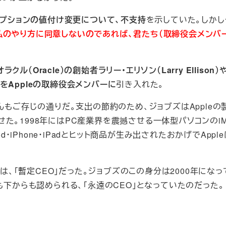
オプションの値付け変更について、不支持
を示していた。しかし
私のやり方に同意しないのであれば、君たち（取締役会メンバ
オラクル（Oracle）の創始者ラリー・エリソン（Larry Ellison
等の人をAppleの取締役会メンバーに
引き入れた。
んもご存じの通りだ。支出の節約のため、ジョブズはAppleの
た。1998年にはPC産業界を震撼させる一体型パソコンのiM
d・iPhone・iPadとヒット商品が生み出されたおかげでAppl
位は、「暫定CEO」だった。ジョブズのこの身分は2000年にな
も下からも認められる、「永遠のCEO」となっていたのだった。