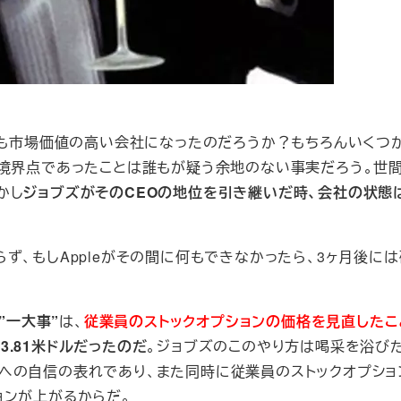
最も市場価値の高い会社になったのだろうか？もちろんいくつ
の境界点であったことは誰もが疑う余地のない事実だろう。世間
かし
ジョブズがそのCEOの地位を引き継いだ時、会社の状態
ず、もしAppleがその間に何もできなかったら、3ヶ月後に
”一大事”
は、
従業員のストックオプションの価格を見直したこ
3.81米ドルだったのだ
。ジョブズのこのやり方は喝采を浴び
への自信の表れであり、また同時に従業員のストックオプショ
ョンが上がるからだ。