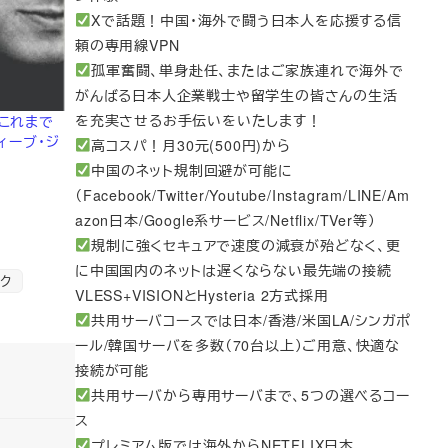
Xで話題！中国・海外で闘う日本人を応援する信
頼の専用線VPN
孤軍奮闘、単身赴任、またはご家族連れで海外で
がんばる日本人企業戦士や留学生の皆さんの生活
を充実させるお手伝いをいたします！
念】これまで
ィーブ・ジ
高コスパ！月30元(500円)から
中国のネット規制回避が可能に
（Facebook/Twitter/Youtube/Instagram/LINE/Am
azon日本/Google系サービス/Netflix/TVer等）
規制に強くセキュアで速度の減衰が殆どなく、更
に中国国内のネットは遅くならない最先端の接続
ク
VLESS+VISIONとHysteria 2方式採用
共用サーバコースでは日本/香港/米国LA/シンガポ
ール/韓国サーバを多数（70台以上）ご用意、快適な
接続が可能
共用サーバから専用サーバまで、5つの選べるコー
ス
プレミアム版では海外からNETFLIX日本