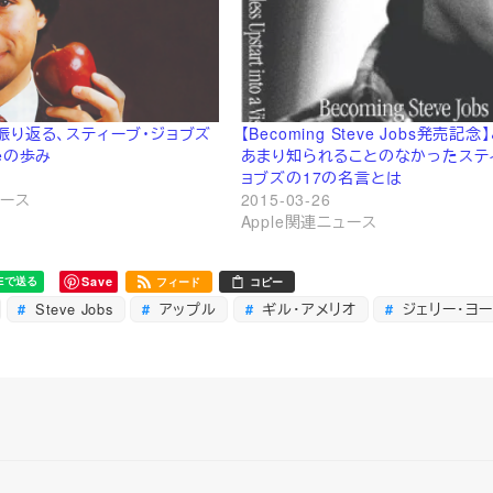
振り返る、スティーブ・ジョブズ
【Becoming Steve Jobs発売記
eの歩み
あまり知られることのなかったステ
ョブズの17の名言とは
ュース
2015-03-26
Apple関連ニュース
Save
フィード
コピー
Steve Jobs
アップル
ギル・アメリオ
ジェリー・ヨー