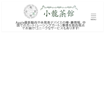
メ
イ
ン
MENU
Apple最新動向や未発表デバイスの噂・裏情報、中
コ
国でのカート（レーシングカート）事情を独自視点
でお届け!ユニークなサービスもあります!
ン
テ
ン
ツ
へ
移
動