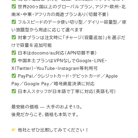
世界200ヶ国以上のグローバルプラン、アジア・欧州・北
南米・中東・アフリカの周遊プランあり（切替不要）
フルスピードのデータ使い切り型／デイリー容量型／使
い放題型から用途に応じて選べます
対象プランは注文時に「チャージ（容量追加）」を選ぶだ
けで容量を追加可能
日本はdocomo/au対応（APN切替不要）
中国本土プランはVPNなしでGoogle・LINE・
X（Twitter）・YouTube・Instagram等利用可
PayPal／クレジットカード・デビットカード／Apple
Pay／Google Pay／暗号資産決済に対応
日本人スタッフが日本語で丁寧に対応（英語も可）
最安級の価格 — 大手のおよそ1/3。
後発だからこそ、価格も本気です。
他社とぜひ比較してみてください！