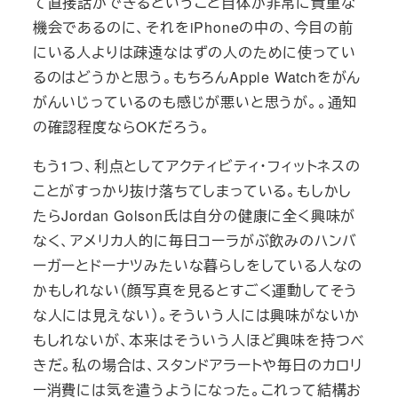
て直接話ができるということ自体が非常に貴重な
機会であるのに、それをiPhoneの中の、今目の前
にいる人よりは疎遠なはずの人のために使ってい
るのはどうかと思う。もちろんApple Watchをがん
がんいじっているのも感じが悪いと思うが。。通知
の確認程度ならOKだろう。
もう1つ、利点としてアクティビティ・フィットネスの
ことがすっかり抜け落ちてしまっている。もしかし
たらJordan Golson氏は自分の健康に全く興味が
なく、アメリカ人的に毎日コーラがぶ飲みのハンバ
ーガーとドーナツみたいな暮らしをしている人なの
かもしれない（顔写真を見るとすごく運動してそう
な人には見えない）。そういう人には興味がないか
もしれないが、本来はそういう人ほど興味を持つべ
きだ。私の場合は、スタンドアラートや毎日のカロリ
ー消費には気を遣うようになった。これって結構お