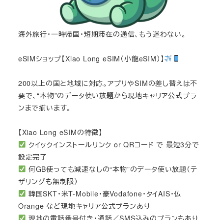
海外旅行・一時帰国・短期滞在の通信、もう迷わない。
eSIMショップ【Xiao Long eSIM（小龍eSIM）】
200以上の国と地域に対応。アプリやSIMの差し替えは不
要で、“本物”のデータ使い放題から現地キャリア公式プラ
ンまで揃います。
【Xiao Long eSIMの特徴】
クイックインストールリンク or QRコード で 最短3分で
設定完了
何GB使っても減速なしの“本物”のデータ使い放題（テ
ザリングも無制限）
韓国SKT・米T-Mobile・豪Vodafone・タイAIS・仏
Orange など現地キャリア公式プランあり
現地の電話番号付き・通話／SMS込みのプランもあり