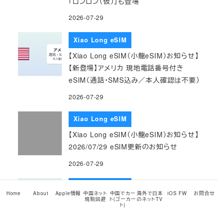
「ロンロン（仮）」も登場
2026-07-29
Xiao Long eSIM
【Xiao Long eSIM（小龍eSIM）お知らせ】
【新登場】アメリカ 現地電話番号付き
eSIM（通話・SMS込み／本人確認は不要）
2026-07-29
Xiao Long eSIM
【Xiao Long eSIM（小龍eSIM）お知らせ】
2026/07/29 eSIM更新のお知らせ
2026-07-29
Xiao Long eSIM
Home
About
Apple情報
中国ネット
中国でカー
海外で日本
iOS FW
お問合せ
規制回避
ト(ゴーカー
のネットTV
【Xiao Long eSIM（小龍eSIM）お知らせ】
ト)
【新登場】世界202ヶ国で使える超長期グ