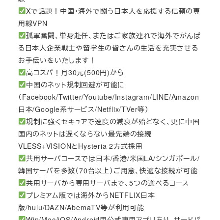
Xで話題！中国・海外で闘う日本人を応援する信頼の専
用線VPN
孤軍奮闘、単身赴任、またはご家族連れで海外でがんば
る日本人企業戦士や留学生の皆さんの生活を充実させる
お手伝いをいたします！
高コスパ！月30元(500円)から
中国のネット規制回避が可能に
（Facebook/Twitter/Youtube/Instagram/LINE/Amazon
日本/Google系サービス/Netflix/TVer等）
規制に強くセキュアで速度の減衰が殆どなく、更に中国
国内のネットは遅くならない最先端の接続
VLESS+VISIONとHysteria 2方式採用
共用サーバコースでは日本/香港/米国LA/シンガポール/
韓国サーバを多数（70台以上）ご用意、快適な接続が可能
共用サーバから専用サーバまで、5つの選べるコース
プレミアム版では海外からNETFLIX日本
版/hulu/DAZN/AbemaTV等が利用可能
Win/Mac/iOS/Android用公式専用アプリあり、サードパ