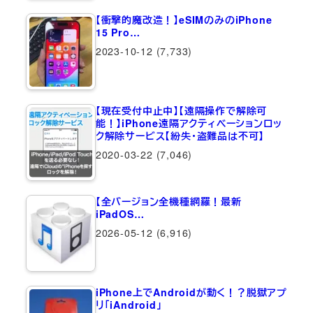
【衝撃的魔改造！】eSIMのみのiPhone
15 Pro…
2023-10-12
(7,733)
【現在受付中止中】【遠隔操作で解除可
能！】iPhone遠隔アクティベーションロッ
ク解除サービス【紛失・盗難品は不可】
2020-03-22
(7,046)
【全バージョン全機種網羅！最新
iPadOS…
2026-05-12
(6,916)
iPhone上でAndroidが動く！？脱獄アプ
リ「iAndroid」