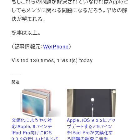
もしこれらの問題が解決されていなければAppleと
してもメンツに関わる問題になるだろう。早めの解
決が望まれる。
記事は以上。
（記事情報元：
WeiPhone
）
Visited 130 times, 1 visit(s) today
関連
文鎮化にようやく対
Apple、iOS 9.3.2にアッ
応!Apple、9.7インチ
プデートすると9.7イン
iPad Pro向けにiOS
チiPad Proが文鎮化す
9.3.2の新しいビルドバ
る問題の調査に着手