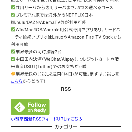
共用サーバから専用サーバまで、5つの選べるコース
プレミアム版では海外からNETFLIX日本
版/hulu/DAZN/AbemaTV等が利用可能
Win/Mac/iOS/Android用公式専用アプリあり、サードパ
ーティ接続アプリではLinuxやAmazon Fire TV Stickでも
利用可能
業界最多の同時接続7台
中国国内決済（WeChat/Alipay）、クレジットカードや暗
号資産USDT(Tether)でのお支払が可能
業界最長のお試し2週間(14日)が可能。まずはお試しを
こちら
からどうぞ!
RSS
小龍茶館新RSSフィードURLはこちら
カテゴリー