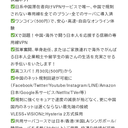
日系中国滞在者向けVPNサービスで唯一、中国で規制
されない専用線を全てのプラン・全てのサーバに導入済
ワンコイン（500円）で、安心・高速・自由なオンライン体
験
Xで話題！中国・海外で闘う日本人を応援する信頼の専
用線VPN
孤軍奮闘、単身赴任、またはご家族連れで海外でがんば
る日本人企業戦士や留学生の皆さんの生活を充実させる
お手伝いをいたします！
高コスパ！月30元(500円)から
中国のネット規制回避が可能に
（Facebook/Twitter/Youtube/Instagram/LINE/Amazon
日本/Google系サービス/Netflix/TVer等）
規制に強くセキュアで速度の減衰が殆どなく、更に中国
国内のネットは遅くならない最先端の接続
VLESS+VISIONとHysteria 2方式採用
共用サーバコースでは日本/香港/米国LA/シンガポール/
韓国サーバを多数（70台以上）ご用意、快適な接続が可能