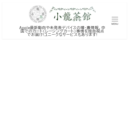
メ
イ
ン
MENU
Apple最新動向や未発表デバイスの噂・裏情報、中
コ
国でのカート（レーシングカート）事情を独自視点
でお届け!ユニークなサービスもあります!
ン
テ
ン
ツ
へ
移
動