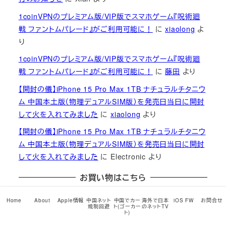
1coinVPNのプレミアム版/VIP版でスマホゲーム『呪術廻
戦 ファントムパレード』がご利用可能に！
に
xiaolong
よ
り
1coinVPNのプレミアム版/VIP版でスマホゲーム『呪術廻
戦 ファントムパレード』がご利用可能に！
に
藤田
より
【開封の儀】iPhone 15 Pro Max 1TB ナチュラルチタニウ
ム 中国本土版（物理デュアルSIM版）を発売日当日に開封
して火を入れてみました
に
xiaolong
より
【開封の儀】iPhone 15 Pro Max 1TB ナチュラルチタニウ
ム 中国本土版（物理デュアルSIM版）を発売日当日に開封
して火を入れてみました
に
Electronic
より
お買い物はこちら
Home
About
Apple情報
中国ネット
中国でカー
海外で日本
iOS FW
お問合せ
規制回避
ト(ゴーカー
のネットTV
ト)