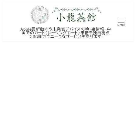
メ
イ
ン
MENU
Apple最新動向や未発表デバイスの噂・裏情報、中
コ
国でのカート（レーシングカート）事情を独自視点
でお届け!ユニークなサービスもあります!
ン
テ
ン
ツ
へ
移
動