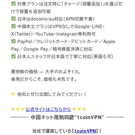
対象プランは注文時に「チャージ（容量追加）」を選ぶだ
けで容量を追加可能
日本はdocomo/au対応（APN切替不要）
中国本土プランはVPNなしでGoogle・LINE・
X（Twitter）・YouTube・Instagram等利用可
PayPal／クレジットカード・デビットカード／Apple
Pay／Google Pay／暗号資産決済に対応
日本人スタッフが日本語で丁寧に対応（英語も可）
最安級の価格 — 大手のおよそ1/3。
後発だからこそ、価格も本気です。
他社とぜひ比較してみてください！
公式サイトはこちらから
中国ネット規制回避”1coinVPN”
当社で運営している【
1coinVPN
】！