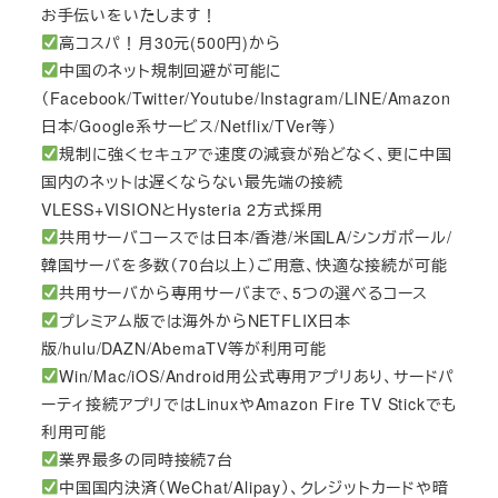
お手伝いをいたします！
高コスパ！月30元(500円)から
中国のネット規制回避が可能に
（Facebook/Twitter/Youtube/Instagram/LINE/Amazon
日本/Google系サービス/Netflix/TVer等）
規制に強くセキュアで速度の減衰が殆どなく、更に中国
国内のネットは遅くならない最先端の接続
VLESS+VISIONとHysteria 2方式採用
共用サーバコースでは日本/香港/米国LA/シンガポール/
韓国サーバを多数（70台以上）ご用意、快適な接続が可能
共用サーバから専用サーバまで、5つの選べるコース
プレミアム版では海外からNETFLIX日本
版/hulu/DAZN/AbemaTV等が利用可能
Win/Mac/iOS/Android用公式専用アプリあり、サードパ
ーティ接続アプリではLinuxやAmazon Fire TV Stickでも
利用可能
業界最多の同時接続7台
中国国内決済（WeChat/Alipay）、クレジットカードや暗