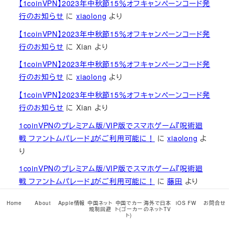
【1coinVPN】2023年中秋節15％オフキャンペーンコード発
行のお知らせ
に
xiaolong
より
【1coinVPN】2023年中秋節15％オフキャンペーンコード発
行のお知らせ
に
Xian
より
【1coinVPN】2023年中秋節15％オフキャンペーンコード発
行のお知らせ
に
xiaolong
より
【1coinVPN】2023年中秋節15％オフキャンペーンコード発
行のお知らせ
に
Xian
より
1coinVPNのプレミアム版/VIP版でスマホゲーム『呪術廻
戦 ファントムパレード』がご利用可能に！
に
xiaolong
よ
り
1coinVPNのプレミアム版/VIP版でスマホゲーム『呪術廻
戦 ファントムパレード』がご利用可能に！
に
藤田
より
【開封の儀】iPhone 15 Pro Max 1TB ナチュラルチタニウ
Home
About
Apple情報
中国ネット
中国でカー
海外で日本
iOS FW
お問合せ
規制回避
ト(ゴーカー
のネットTV
ム 中国本土版（物理デュアルSIM版）を発売日当日に開封
ト)
して火を入れてみました
に
xiaolong
より