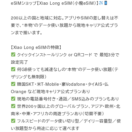
eSIMショップ【Xiao Long eSIM（小龍eSIM）】
200以上の国と地域に対応。アプリやSIMの差し替えは不
要で、“本物”のデータ使い放題から現地キャリア公式プラ
ンまで揃います。
【Xiao Long eSIMの特徴】
クイックインストールリンク or QRコード で 最短3分で
設定完了
何GB使っても減速なしの“本物”のデータ使い放題（テ
ザリングも無制限）
韓国SKT・米T-Mobile・豪Vodafone・タイAIS・仏
Orange など現地キャリア公式プランあり
現地の電話番号付き・通話／SMS込みのプランもあり
世界200ヶ国以上のグローバルプラン、アジア・欧州・北
南米・中東・アフリカの周遊プランあり（切替不要）
フルスピードのデータ使い切り型／デイリー容量型／使
い放題型から用途に応じて選べます