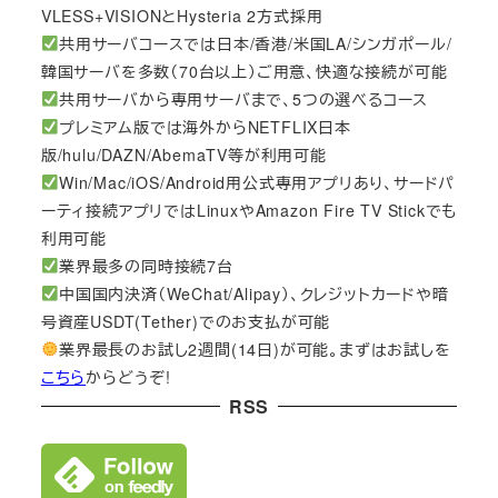
VLESS+VISIONとHysteria 2方式採用
共用サーバコースでは日本/香港/米国LA/シンガポール/
韓国サーバを多数（70台以上）ご用意、快適な接続が可能
共用サーバから専用サーバまで、5つの選べるコース
プレミアム版では海外からNETFLIX日本
版/hulu/DAZN/AbemaTV等が利用可能
Win/Mac/iOS/Android用公式専用アプリあり、サードパ
ーティ接続アプリではLinuxやAmazon Fire TV Stickでも
利用可能
業界最多の同時接続7台
中国国内決済（WeChat/Alipay）、クレジットカードや暗
号資産USDT(Tether)でのお支払が可能
業界最長のお試し2週間(14日)が可能。まずはお試しを
こちら
からどうぞ!
RSS