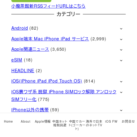
小龍茶館新RSSフィードURLはこちら
カテゴリー
Android
(82)
Apple端末 Mac iPhone iPad サービス
(2,999)
Apple関連ニュース
(3,650)
eSIM
(18)
HEADLINE
(2)
iOS(iPhone iPad iPod Touch OS)
(814)
iOS裏ワザ系 脱獄 iPhone SIMロック解除 アンロック
SIMフリー化
(775)
iPhone以外の携帯
(59)
VPN 中国ネット規制回避 壁越え
(171)
Home
About
Apple情報
中国ネット
中国でカー
海外で日本
iOS FW
お問合せ
規制回避
ト(ゴーカー
のネットTV
ト)
ガジェット
(110)