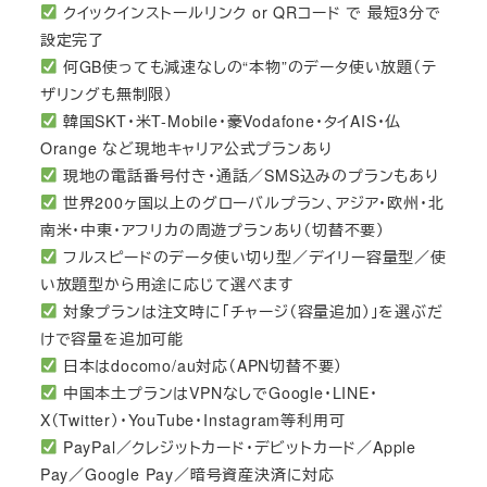
クイックインストールリンク or QRコード で 最短3分で
設定完了
何GB使っても減速なしの“本物”のデータ使い放題（テ
ザリングも無制限）
韓国SKT・米T-Mobile・豪Vodafone・タイAIS・仏
Orange など現地キャリア公式プランあり
現地の電話番号付き・通話／SMS込みのプランもあり
世界200ヶ国以上のグローバルプラン、アジア・欧州・北
南米・中東・アフリカの周遊プランあり（切替不要）
フルスピードのデータ使い切り型／デイリー容量型／使
い放題型から用途に応じて選べます
対象プランは注文時に「チャージ（容量追加）」を選ぶだ
けで容量を追加可能
日本はdocomo/au対応（APN切替不要）
中国本土プランはVPNなしでGoogle・LINE・
X（Twitter）・YouTube・Instagram等利用可
PayPal／クレジットカード・デビットカード／Apple
Pay／Google Pay／暗号資産決済に対応