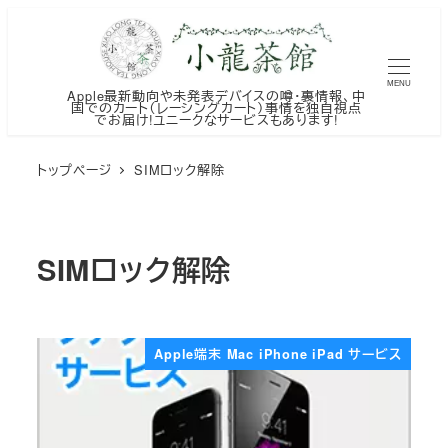
メ
イ
ン
MENU
Apple最新動向や未発表デバイスの噂・裏情報、中
コ
国でのカート（レーシングカート）事情を独自視点
でお届け!ユニークなサービスもあります!
ン
テ
トップページ
SIMロック解除
ン
ツ
へ
SIMロック解除
移
動
Apple端末 Mac iPhone iPad サービス