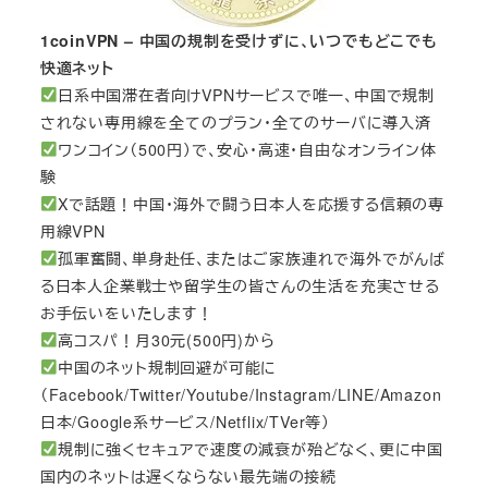
1coinVPN – 中国の規制を受けずに、いつでもどこでも
快適ネット
日系中国滞在者向けVPNサービスで唯一、中国で規制
されない専用線を全てのプラン・全てのサーバに導入済
ワンコイン（500円）で、安心・高速・自由なオンライン体
験
Xで話題！中国・海外で闘う日本人を応援する信頼の専
用線VPN
孤軍奮闘、単身赴任、またはご家族連れで海外でがんば
る日本人企業戦士や留学生の皆さんの生活を充実させる
お手伝いをいたします！
高コスパ！月30元(500円)から
中国のネット規制回避が可能に
（Facebook/Twitter/Youtube/Instagram/LINE/Amazon
日本/Google系サービス/Netflix/TVer等）
規制に強くセキュアで速度の減衰が殆どなく、更に中国
国内のネットは遅くならない最先端の接続