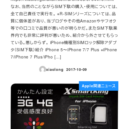
なお、当然のことながらSIM下駄の購入・使用については、
全て自己責任で実行を。 ※R-SIMシリーズについては、品
質に個体差があり、当ブログやその他Amazonやヤフオク
等での口コミで品質が悪いのが明らかだ。またSIM下駄業
界内でも非常に評判が悪いため、紹介から外させてもらっ
ている。悪しからず。 iPhone機種別SIMロック解除アダプ
タ（SIM下駄）紹介 iPhone 5〜iPhone 7/7 Plus ※iPhone
7/iPhone 7 Plus/iPho […]
xiaolong
2017-10-09
投稿日
Apple関連ニュース