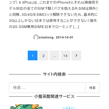
ング） 6 6Plus」は、これまでのiPhone5とそれ以降販売モ
デル対応の全てのSIM下駄（バグを抱えるR-SIMは除外）
と同様、3G/4GをSIMロック解除できないため、基本的に
3G以上しかない日本では使用することができない（海外
の2G GSM専用SIMを日本でローミング […]
xiaolong
2014-10-01
投稿日
投
1
2
…
14
稿
の
サイト内検索
ペ
検
検索
索
ー
小龍茶館関連サービス
ジ