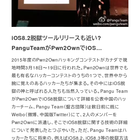
iOS8.2脱獄ツールリリースも近い?
PanguTeamがPwn2OwnでiOS…
2015年度のPwn2Ownハッキングコンテストがカナダで現
地時間3月18日〜19日に行われた。Pwn2Ownは世界でも
最も有名なハッカーコンテストのうちの1つで、世界中から
腕に覚えのあるハッカーたちが集まる。その中にはiOS脱
獄の神と呼ばれる人たちも当然入っている。Pangu Team
がPwn2OwnでiOS8脱獄について詳細を公表中国のハッ
カーチーム、Pangu Team（盤古団隊）は数日前に既に
Weibo（微博、中国版Twitter）にて、2人のメンバーを
Pwn2Ownに派遣し、そこでiOS8脱獄に関する技術の詳細
について発表したとつぶやいた。ただ、Pangu Teamはハ
ッカーたちに将来の、例えばiOS8.2、iOS8.3等の脱獄方法