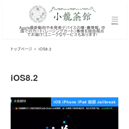
メ
イ
ン
MENU
Apple最新動向や未発表デバイスの噂・裏情報、中
コ
国でのカート（レーシングカート）事情を独自視点
でお届け!ユニークなサービスもあります!
ン
テ
トップページ
iOS8.2
ン
ツ
へ
iOS8.2
移
動
iOS iPhone iPad 脱獄 Jailbreak