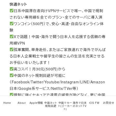
快適ネット
日系中国滞在者向けVPNサービスで唯一、中国で規制
されない専用線を全てのプラン・全てのサーバに導入済
ワンコイン（500円）で、安心・高速・自由なオンライン体
験
Xで話題！中国・海外で闘う日本人を応援する信頼の専
用線VPN
孤軍奮闘、単身赴任、またはご家族連れで海外でがんば
る日本人企業戦士や留学生の皆さんの生活を充実させる
お手伝いをいたします！
高コスパ！月30元(500円)から
中国のネット規制回避が可能に
（Facebook/Twitter/Youtube/Instagram/LINE/Amazon
日本/Google系サービス/Netflix/TVer等）
規制に強くセキュアで速度の減衰が殆どなく、更に中国
国内のネットは遅くならない最先端の接続
Home
About
Apple情報
中国ネット
中国でカー
海外で日本
iOS FW
お問合せ
規制回避
ト(ゴーカー
のネットTV
VLESS+VISIONとHysteria 2方式採用
ト)
共用サーバコースでは日本/香港/米国LA/シンガポール/