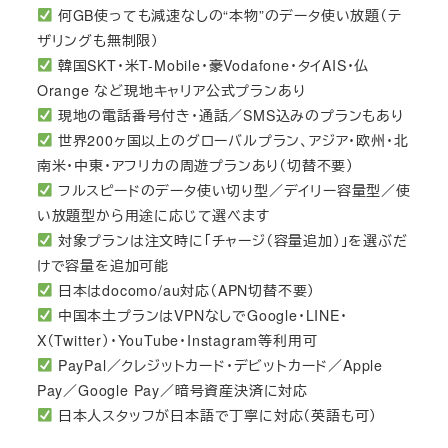
何GB使っても減速なしの“本物”のデータ使い放題（テ
ザリングも無制限）
韓国SKT・米T-Mobile・豪Vodafone・タイAIS・仏
Orange など現地キャリア公式プランあり
現地の電話番号付き・通話／SMS込みのプランもあり
世界200ヶ国以上のグローバルプラン、アジア・欧州・北
南米・中東・アフリカの周遊プランあり（切替不要）
フルスピードのデータ使い切り型／デイリー容量型／使
い放題型から用途に応じて選べます
対象プランは注文時に「チャージ（容量追加）」を選ぶだ
けで容量を追加可能
日本はdocomo/au対応（APN切替不要）
中国本土プランはVPNなしでGoogle・LINE・
X（Twitter）・YouTube・Instagram等利用可
PayPal／クレジットカード・デビットカード／Apple
Pay／Google Pay／暗号資産決済に対応
日本人スタッフが日本語で丁寧に対応（英語も可）