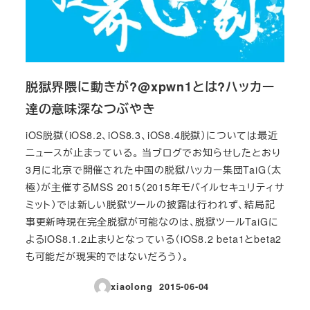
脱獄界隈に動きが?@xpwn1とは?ハッカー
達の意味深なつぶやき
iOS脱獄（iOS8.2、iOS8.3、iOS8.4脱獄）については最近
ニュースが止まっている。 当ブログでお知らせしたとおり
3月に北京で開催された中国の脱獄ハッカー集団TaiG（太
極）が主催するMSS 2015（2015年モバイルセキュリティサ
ミット）では新しい脱獄ツールの披露は行われず、結局記
事更新時現在完全脱獄が可能なのは、脱獄ツールTaiGに
よるiOS8.1.2止まりとなっている（iOS8.2 beta1とbeta2
も可能だが現実的ではないだろう）。
xiaolong
2015-06-04
投稿日