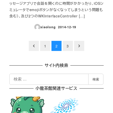
ッセージアプリで会話を開くのに時間がかかったり、iOSシ
ミュレータでemojiボタンがなくなってしまうという問題も
含む）、及び2つのWKInterfaceController […]
xiaolong
2014-12-19
投稿日
投
1
2
3
稿
の
サイト内検索
ペ
検
検索
索
ー
小龍茶館関連サービス
ジ
送