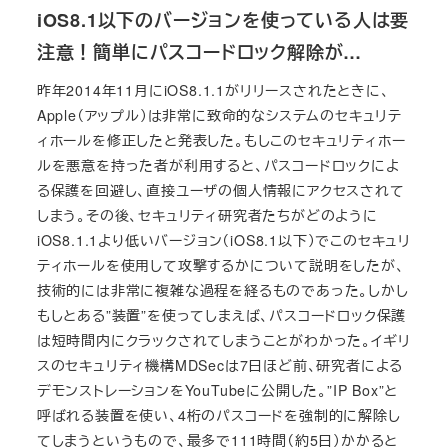
iOS8.1以下のバージョンを使っている人は要
注意！簡単にパスコードロック解除が…
昨年2014年11月にiOS8.1.1がリリースされたときに、
Apple（アップル）は非常に致命的なシステムのセキュリテ
ィホールを修正したと発表した。もしこのセキュリティホー
ルを悪意を持った者が利用すると、パスコードロックによ
る保護を回避し、直接ユーザの個人情報にアクセスされて
しまう。その後、セキュリティ研究者たちがどのように
iOS8.1.1より低いバージョン（iOS8.1以下）でこのセキュリ
ティホールを使用して攻撃するかについて説明をしたが、
技術的には非常に複雑な過程を経るものであった。しかし
もしとある”装置”を使ってしまえば、パスコードロック保護
は短時間内にクラックされてしまうことがわかった。イギリ
スのセキュリティ機構MDSecは7日ほど前、研究者による
デモンストレーションをYouTubeに公開した。”IP Box”と
呼ばれる装置を使い、4桁のパスコードを強制的に解除し
てしまうというもので、最多で111時間（約5日）かかると