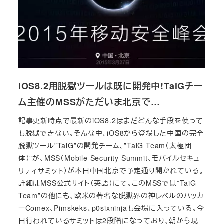
iOS8.2用脱獄ツールは既に開発中!TaiGチー
ム主催のMSSがただいま北京で…
記事更新時点で最新のiOS8.2はまだどんな手段を使って
も脱獄できない。そんな中、iOS8から登場した中国の完全
脱獄ツール”TaiG”の開発チーム、”TaiG Team（太極団
体）”が、MSS（Mobile Security Summit、モバイルセキュ
リティサミット）が本日中国北京で予定通り開かれている。
詳細はMSS公式サイト（英語）にて。このMSSでは”TaiG
Team”の他にも、欧米の著名な脱獄界の神レベルのハッカ
ーComex、Pimskeks、p0sixninjaも会場に入っている。今
日行われているサミットは2段階になっており、朝から現