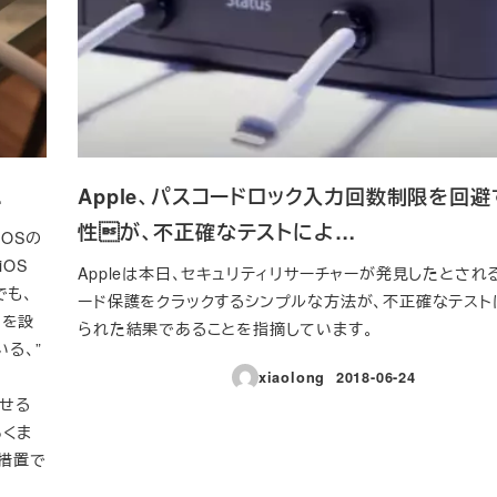
…
Apple、パスコードロック入力回数制限を回
性が、不正確なテストによ…
iOSの
iOS
Appleは本日、セキュリティリサーチャーが発見したとされる
でも、
ード保護をクラックするシンプルな方法が、不正確なテスト
」を設
られた結果であることを指摘しています。
る、”
xiaolong
2018-06-24
投稿日
させる
あくま
措置で