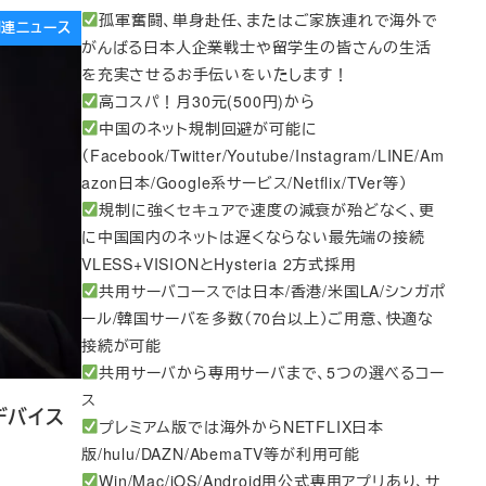
孤軍奮闘、単身赴任、またはご家族連れで海外で
e関連ニュース
がんばる日本人企業戦士や留学生の皆さんの生活
を充実させるお手伝いをいたします！
高コスパ！月30元(500円)から
中国のネット規制回避が可能に
（Facebook/Twitter/Youtube/Instagram/LINE/Am
azon日本/Google系サービス/Netflix/TVer等）
規制に強くセキュアで速度の減衰が殆どなく、更
に中国国内のネットは遅くならない最先端の接続
VLESS+VISIONとHysteria 2方式採用
共用サーバコースでは日本/香港/米国LA/シンガポ
ール/韓国サーバを多数（70台以上）ご用意、快適な
接続が可能
共用サーバから専用サーバまで、5つの選べるコー
ス
デバイス
プレミアム版では海外からNETFLIX日本
版/hulu/DAZN/AbemaTV等が利用可能
Win/Mac/iOS/Android用公式専用アプリあり、サ