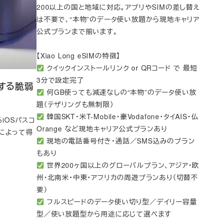
200以上の国と地域に対応。アプリやSIMの差し替え
は不要で、“本物”のデータ使い放題から現地キャリア
公式プランまで揃います。
【Xiao Long eSIMの特徴】
クイックインストールリンク or QRコード で 最短
3分で設定完了
避する脆弱
何GB使っても減速なしの“本物”のデータ使い放
題（テザリングも無制限）
韓国SKT・米T-Mobile・豪Vodafone・タイAIS・仏
iOSパスコ
Orange など現地キャリア公式プランあり
によって得
現地の電話番号付き・通話／SMS込みのプラン
もあり
世界200ヶ国以上のグローバルプラン、アジア・欧
州・北南米・中東・アフリカの周遊プランあり（切替不
要）
フルスピードのデータ使い切り型／デイリー容量
型／使い放題型から用途に応じて選べます