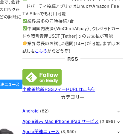
聴会で、会計
ードパーティ接続アプリではLinuxやAmazon Fire
スのロックを
TV Stickでも利用可能
ほどの解除に
業界最多の同時接続7台
中国国内決済（WeChat/Alipay）、クレジットカー
ドや暗号資産USDT(Tether)でのお支払が可能
業界最長のお試し2週間(14日)が可能。まずはお
試しを
こちら
からどうぞ!
RSS
e関連ニュース
小龍茶館新RSSフィードURLはこちら
カテゴリー
Android
(82)
Apple端末 Mac iPhone iPad サービス
(2,999)
Apple関連ニュース
(3,650)