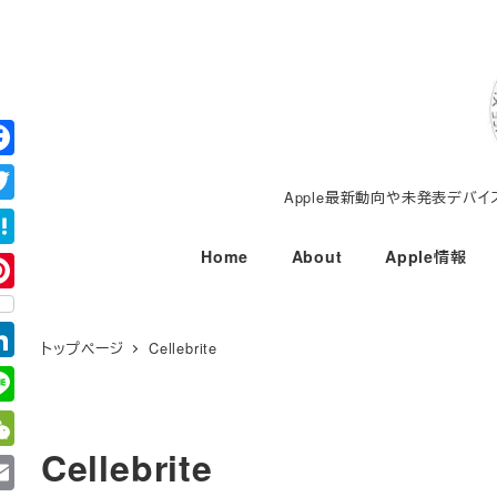
メ
イ
ン
コ
ン
テ
Apple最新動向や未発表デバ
ン
ツ
Home
About
Apple情報
へ
移
動
トップページ
Cellebrite
Cellebrite