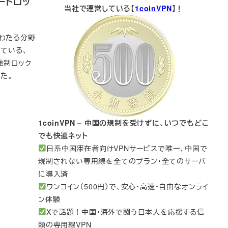
コードロッ
当社で運営している【
1coinVPN
】！
にわたる分野
っている、
ル（強制ロック
た。
1coinVPN – 中国の規制を受けずに、いつでもどこ
でも快適ネット
日系中国滞在者向けVPNサービスで唯一、中国で
規制されない専用線を全てのプラン・全てのサーバ
に導入済
ワンコイン（500円）で、安心・高速・自由なオンライ
ン体験
Xで話題！中国・海外で闘う日本人を応援する信
頼の専用線VPN