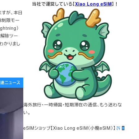
当社で運営している【
Xiao Long eSIM
】！
しますが、本日
SB制限モー
htning）
ク解除ツー
がわかりまし
e関連ニュース
海外旅行・一時帰国・短期滞在の通信、もう迷わな
い。
eSIMショップ【Xiao Long eSIM（小龍eSIM）】