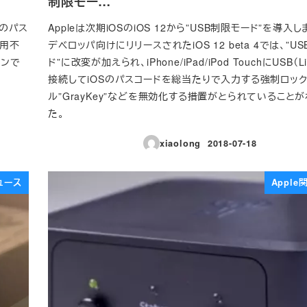
制限モー…
スのパス
Appleは次期iOSのiOS 12から”USB制限モード”を導入
使用不
デベロッパ向けにリリースされたiOS 12 beta 4では、”U
ョンで
ド”に改変が加えられ、iPhone/iPad/iPod TouchにUSB（Lig
接続してiOSのパスコードを総当たりで入力する強制ロッ
ル”GrayKey”などを無効化する措置がとられていること
た。
xiaolong
2018-07-18
投稿日
ュース
Appl