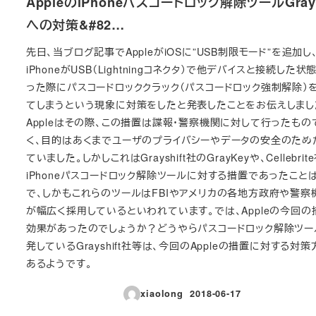
AppleのiPhoneパスコードロック解除ツールGray
への対策&#82…
先日、当ブログ記事でAppleがiOSに”USB制限モード”を追加し
iPhoneがUSB（Lightningコネクタ）で他デバイスと接続した状
った際にパスコードロッククラック（パスコードロック強制解除）
てしまうという現象に対策をしたと発表したことをお伝えしまし
Appleはその際、この措置は諜報・警察機関に対して行ったもの
く、目的はあくまでユーザのプライバシーやデータの安全のため
ていました。しかしこれはGrayshift社のGrayKeyや、Cellebrit
iPhoneパスコードロック解除ツールに対する措置であったこと
で、しかもこれらのツールはFBIやアメリカの各地方政府や警察
が幅広く採用しているといわれています。では、Appleの今回の
効果があったのでしょうか？どうやらパスコードロック解除ツー
発しているGrayshift社等は、今回のAppleの措置に対する対
あるようです。
xiaolong
2018-06-17
投稿日