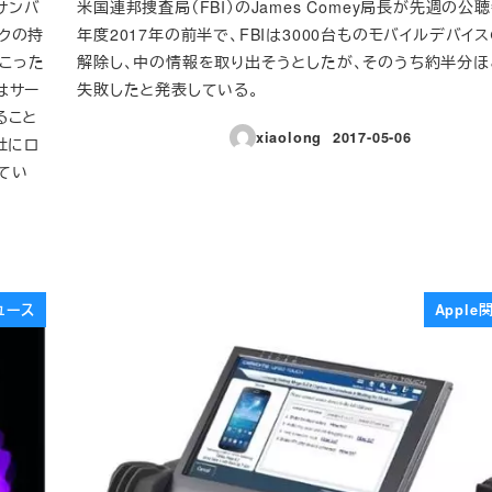
サンバ
米国連邦捜査局（FBI）のJames Comey局長が先週の公
クの持
年度2017年の前半で、FBIは3000台ものモバイルデバイ
起こった
解除し、中の情報を取り出そうとしたが、そのうち約半分
はサー
失敗したと発表している。
ること
xiaolong
2017-05-06
社にロ
投稿日
てい
ュース
Appl