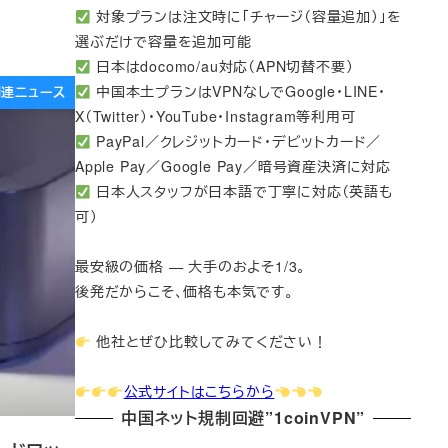
対象プランは注文時に「チャージ（容量追加）」を
選ぶだけで容量を追加可能
日本はdocomo/au対応（APN切替不要）
中国本土プランはVPNなしでGoogle・LINE・
e関連ニュース
X（Twitter）・YouTube・Instagram等利用可
PayPal／クレジットカード・デビットカード／
Apple Pay／Google Pay／暗号資産決済に対応
日本人スタッフが日本語で丁寧に対応（英語も
可）
最安級の価格 — 大手のおよそ1/3。
後発だからこそ、価格も本気です。
他社とぜひ比較してみてください！
公式サイトはこちらから
中国ネット規制回避”1coinVPN”