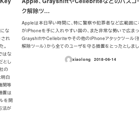
Key
Apple、GrayshiftやCellebriteなどのパス
ク解除ツ…
、
Appleは本日早い時間に、特に警察や犯罪者など広範囲
態にな
がiPhoneを手に入れやすい国の、また非常な勢いで広ま
をされ
GrayshiftやCellebriteやその他のiPhoneアタックツー
た。
解除ツール）から全てのユーザを守る措置をとったとしまし
ではな
xiaolong
2018-06-14
だとし
投稿日
e社の
は明白
機関等
措置は
ルを開
策方法が