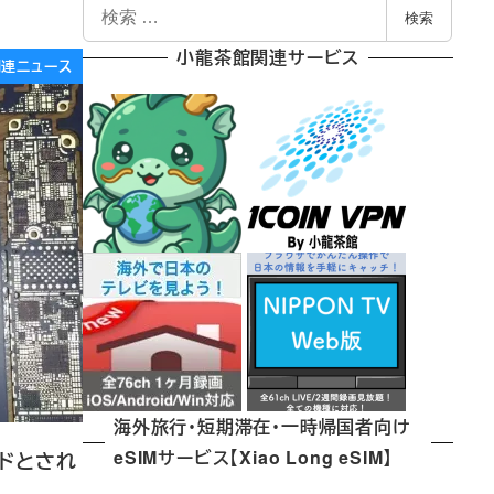
検
検索
索
小龍茶館関連サービス
e関連ニュース
海外旅行・短期滞在・一時帰国者向け
eSIMサービス【Xiao Long eSIM】
ードとされ