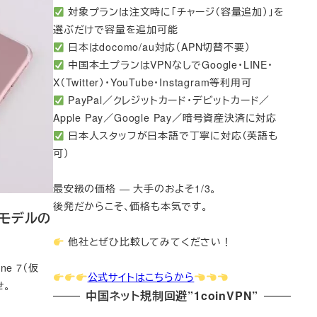
対象プランは注文時に「チャージ（容量追加）」を
選ぶだけで容量を追加可能
日本はdocomo/au対応（APN切替不要）
中国本土プランはVPNなしでGoogle・LINE・
X（Twitter）・YouTube・Instagram等利用可
PayPal／クレジットカード・デビットカード／
Apple Pay／Google Pay／暗号資産決済に対応
日本人スタッフが日本語で丁寧に対応（英語も
可）
最安級の価格 — 大手のおよそ1/3。
後発だからこそ、価格も本気です。
ドモデルの
他社とぜひ比較してみてください！
e 7（仮
公式サイトはこちらから
せ。
中国ネット規制回避”1coinVPN”