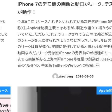
iPhone 7のデモ機の画像と動画がリーク、テ
が動作！
世代
今年9月にリリースされるといわれている次世代iPhone【iPh
に
称）】。Appleは秘密主義ではあるが、製造や組立工場から
として
いていた。ただし、これまでリークされてきたのは殆どが
プの
のシャーシを元に作られたモックなどだった。しかし今回のiPh
のリークは質が違う。実際に動作していると思われる”デモ
動画なのだ。リーク元はiPhoneの発表前の新機種のリ
までも実績がある上海のiPhone修理屋の創業者、Geek
者の”磊哥”の、中国版TwitterのWeiboへの投稿。
xiaolong
2016-08-05
投稿日
ュース
Appl