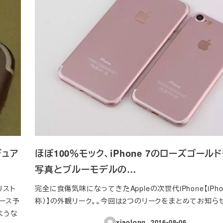
デュア
ほぼ100％モック、iPhone 7のローズゴール
写真とブルーモデルの…
ナリスト
完全に食傷気味になってきたAppleの次世代iPhone【iPhon
リース予
称）】の外観リーク。。今回は2つのリークをまとめてお知ら
のような
xiaolong
2016-08-06