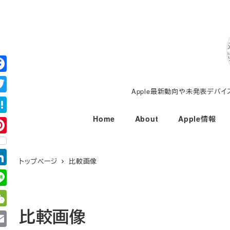
メ
イ
ン
コ
ン
テ
Apple最新動向や未発表デバ
ン
ツ
Home
About
Apple情報
へ
移
動
トップページ
比較画像
比較画像