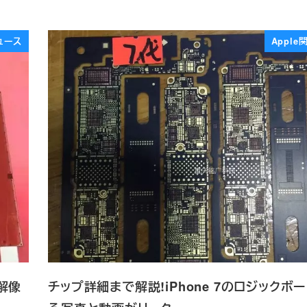
ュース
Appl
は解像
チップ詳細まで解説!iPhone 7のロジックボ