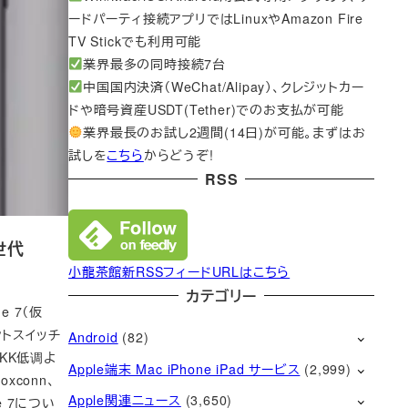
ードパーティ接続アプリではLinuxやAmazon Fire
TV Stickでも利用可能
業界最多の同時接続7台
中国国内決済（WeChat/Alipay）、クレジットカー
ドや暗号資産USDT(Tether)でのお支払が可能
業界最長のお試し2週間(14日)が可能。まずはお
試しを
こちら
からどうぞ!
RSS
世代
小龍茶館新RSSフィードURLはこちら
カテゴリー
e 7（仮
ントスイッチ
Android
(82)
KK低调よ
Apple端末 Mac iPhone iPad サービス
(2,999)
xconn、
Apple関連ニュース
(3,650)
e 7につい