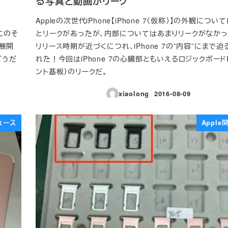
る写真と動画がリーク
Appleの次世代iPhone【iPhone 7（仮称）】の外観につ
。このそ
とリークがあったが、内部についてはあまりリークがなかっ
ズ展開
リリース時期が近づくにつれ、iPhone 7の”内容”にまで
どうだ
れた！今回はiPhone 7の心臓部ともいえるロジックボード
ント基板）のリークだ。
xiaolong
2016-08-09
投稿日
ュース
Appl