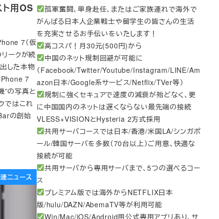
スト用OS
孤軍奮闘、単身赴任、またはご家族連れで海外で
がんばる日本人企業戦士や留学生の皆さんの生活
を充実させるお手伝いをいたします！
one 7（仮
高コスパ！月30元(500円)から
のリークが続
中国のネット規制回避が可能に
流出した本物
（Facebook/Twitter/Youtube/Instagram/LINE/Am
one 7
azon日本/Google系サービス/Netflix/TVer等）
機”の写真と
規制に強くセキュアで速度の減衰が殆どなく、更
ークではこれ
に中国国内のネットは遅くならない最先端の接続
Barの創始
VLESS+VISIONとHysteria 2方式採用
共用サーバコースでは日本/香港/米国LA/シンガポ
ール/韓国サーバを多数（70台以上）ご用意、快適な
接続が可能
共用サーバから専用サーバまで、5つの選べるコー
e関連ニュース
ス
プレミアム版では海外からNETFLIX日本
版/hulu/DAZN/AbemaTV等が利用可能
Win/Mac/iOS/Android用公式専用アプリあり、サ