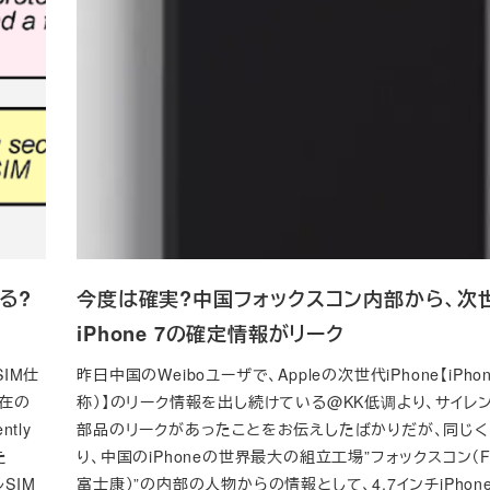
る?
今度は確実?中国フォックスコン内部から、次
iPhone 7の確定情報がリーク
SIM仕
昨日中国のWeiboユーザで、Appleの次世代iPhone【iPhon
現在の
称）】のリーク情報を出し続けている@KK低调より、サイレ
tly
部品のリークがあったことをお伝えしたばかりだが、同じく
た
り、中国のiPhoneの世界最大の組立工場”フォックスコン（Fo
SIM
富士康）”の内部の人物からの情報として、4.7インチiPhon