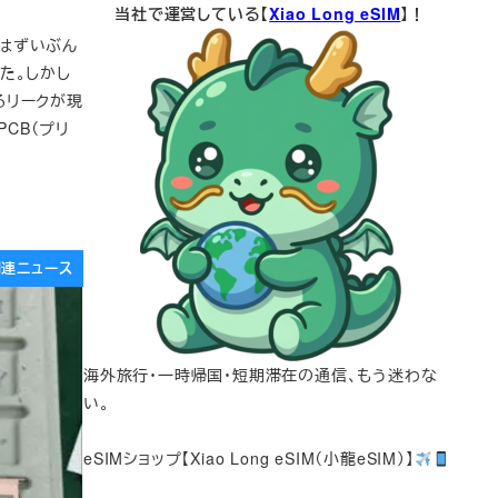
当社で運営している【
Xiao Long eSIM
】！
いてはずいぶん
た。しかし
迫るリークが現
PCB（プリ
e関連ニュース
海外旅行・一時帰国・短期滞在の通信、もう迷わな
い。
eSIMショップ【Xiao Long eSIM（小龍eSIM）】