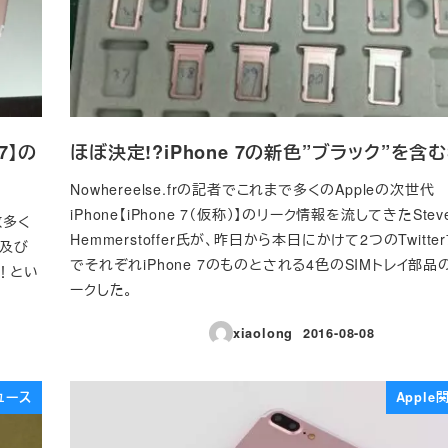
7】の
ほぼ決定!?iPhone 7の新色”ブラック”を含む
Nowhereelse.frの記者でこれまで多くのAppleの次世代
iPhone【iPhone 7（仮称）】のリーク情報を流してきたStev
数多く
Hemmerstoffer氏が、昨日から本日にかけて2つのTwitte
】及び
でそれぞれiPhone 7のものとされる4色のSIMトレイ部
た！とい
ークした。
xiaolong
2016-08-08
投稿日
ュース
Appl