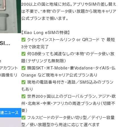
200以上の国と地域に対応。アプリやSIMの差し替え
は不要で、“本物”のデータ使い放題から現地キャリア
公式プランまで揃います。
【Xiao Long eSIMの特徴】
クイックインストールリンク or QRコード で 最短
SI…
3分で設定完了
何GB使っても減速なしの“本物”のデータ使い放
e
題（テザリングも無制限）
rアカウント
韓国SKT・米T-Mobile・豪Vodafone・タイAIS・仏
品の画像をリ
Orange など現地キャリア公式プランあり
現地の電話番号付き・通話／SMS込みのプラン
もあり
世界200ヶ国以上のグローバルプラン、アジア・欧
州・北南米・中東・アフリカの周遊プランあり（切替不
要）
e関連ニュース
フルスピードのデータ使い切り型／デイリー容量
型／使い放題型から用途に応じて選べます