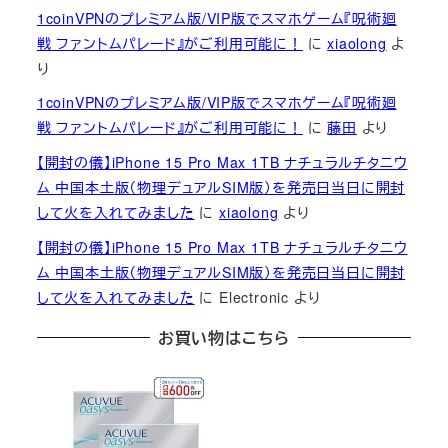
1coinVPNのプレミアム版/VIP版でスマホゲーム『呪術廻
戦 ファントムパレード』がご利用可能に！
に
xiaolong
よ
り
1coinVPNのプレミアム版/VIP版でスマホゲーム『呪術廻
戦 ファントムパレード』がご利用可能に！
に
藤田
より
【開封の儀】iPhone 15 Pro Max 1TB ナチュラルチタニウ
ム 中国本土版（物理デュアルSIM版）を発売日当日に開封
して火を入れてみました
に
xiaolong
より
【開封の儀】iPhone 15 Pro Max 1TB ナチュラルチタニウ
ム 中国本土版（物理デュアルSIM版）を発売日当日に開封
して火を入れてみました
に
Electronic
より
お買い物はこちら