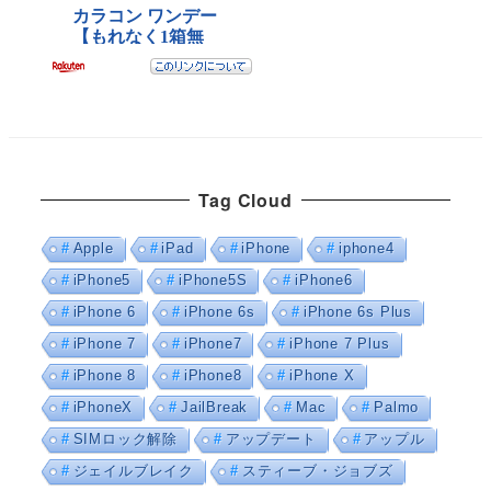
Tag Cloud
Apple
iPad
iPhone
iphone4
iPhone5
iPhone5S
iPhone6
iPhone 6
iPhone 6s
iPhone 6s Plus
iPhone 7
iPhone7
iPhone 7 Plus
iPhone 8
iPhone8
iPhone X
iPhoneX
JailBreak
Mac
Palmo
SIMロック解除
アップデート
アップル
ジェイルブレイク
スティーブ・ジョブズ