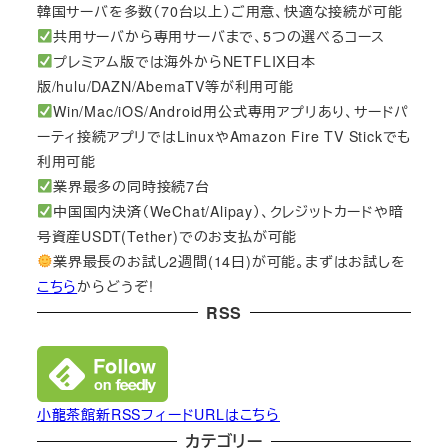
韓国サーバを多数（70台以上）ご用意、快適な接続が可能
共用サーバから専用サーバまで、5つの選べるコース
プレミアム版では海外からNETFLIX日本
版/hulu/DAZN/AbemaTV等が利用可能
Win/Mac/iOS/Android用公式専用アプリあり、サードパ
ーティ接続アプリではLinuxやAmazon Fire TV Stickでも
利用可能
業界最多の同時接続7台
中国国内決済（WeChat/Alipay）、クレジットカードや暗
号資産USDT(Tether)でのお支払が可能
業界最長のお試し2週間(14日)が可能。まずはお試しを
こちら
からどうぞ!
RSS
小龍茶館新RSSフィードURLはこちら
カテゴリー