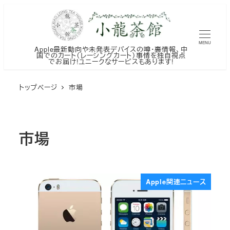
メ
イ
ン
MENU
Apple最新動向や未発表デバイスの噂・裏情報、中
コ
国でのカート（レーシングカート）事情を独自視点
でお届け!ユニークなサービスもあります!
ン
テ
トップページ
市場
ン
ツ
へ
市場
移
動
Apple関連ニュース