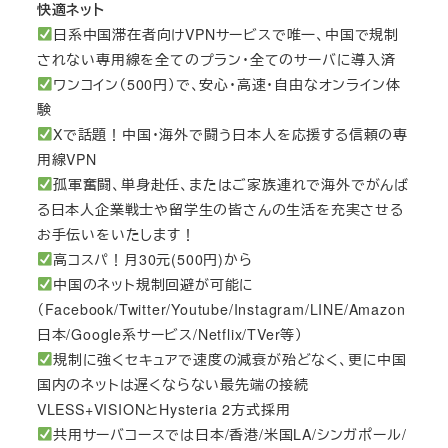
快適ネット
日系中国滞在者向けVPNサービスで唯一、中国で規制
されない専用線を全てのプラン・全てのサーバに導入済
ワンコイン（500円）で、安心・高速・自由なオンライン体
験
Xで話題！中国・海外で闘う日本人を応援する信頼の専
用線VPN
孤軍奮闘、単身赴任、またはご家族連れで海外でがんば
る日本人企業戦士や留学生の皆さんの生活を充実させる
お手伝いをいたします！
高コスパ！月30元(500円)から
中国のネット規制回避が可能に
（Facebook/Twitter/Youtube/Instagram/LINE/Amazon
日本/Google系サービス/Netflix/TVer等）
規制に強くセキュアで速度の減衰が殆どなく、更に中国
国内のネットは遅くならない最先端の接続
VLESS+VISIONとHysteria 2方式採用
共用サーバコースでは日本/香港/米国LA/シンガポール/