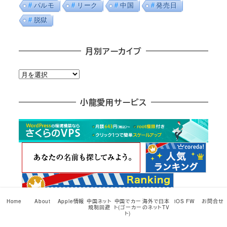
パルモ
リーク
中国
発売日
脱獄
月別アーカイブ
月
別
ア
小龍愛用サービス
ー
カ
イ
ブ
Home
About
Apple情報
中国ネット
中国でカー
海外で日本
iOS FW
お問合せ
規制回避
ト(ゴーカー
のネットTV
ト)