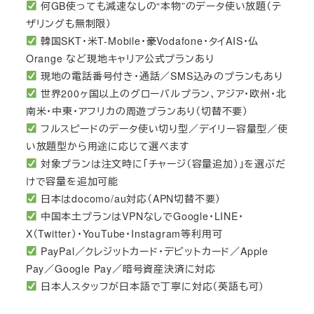
何GB使っても減速なしの“本物”のデータ使い放題（テ
ザリングも無制限）
韓国SKT・米T-Mobile・豪Vodafone・タイAIS・仏
Orange など現地キャリア公式プランあり
現地の電話番号付き・通話／SMS込みのプランもあり
世界200ヶ国以上のグローバルプラン、アジア・欧州・北
南米・中東・アフリカの周遊プランあり（切替不要）
フルスピードのデータ使い切り型／デイリー容量型／使
い放題型から用途に応じて選べます
対象プランは注文時に「チャージ（容量追加）」を選ぶだ
けで容量を追加可能
日本はdocomo/au対応（APN切替不要）
中国本土プランはVPNなしでGoogle・LINE・
X（Twitter）・YouTube・Instagram等利用可
PayPal／クレジットカード・デビットカード／Apple
Pay／Google Pay／暗号資産決済に対応
日本人スタッフが日本語で丁寧に対応（英語も可）