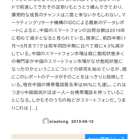
ドで前進してきたその足取りもとうとう緩んできており、
爆発的な成長のチャンスは二度と来ないかもしれない。マ
ーケティングリサーチ機構のIDCによる最新のデータレポ
ートによると、中国のスマートフォンの出荷台数は2016年
に初めて減少となると見られている。現実に、前四半期（1
月〜3月まで）では前年同四半期に比べて既に4.3％減少
している。中国のスマートフォン市場は既に飽和状態多く
の専門家が中国のスマートフォン市場がなぜ飽和状態に
なったのかということについての研究を始めているが、既
にこのレポートのデータがそのことをはっきりと説明して
いる。現在中国の携帯電話普及率は90％にも達し、これは
つまり中国国民がほぼ一人一台携帯電話を持っているこ
とになる。しかもそのうちの殆どがスマートフォンだ。つま
りこれは […]
xiaolong
2015-05-13
投稿日
Apple関連ニュース