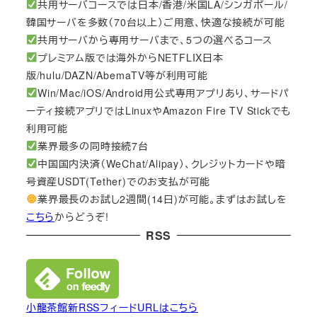
共用サーバコースでは日本/香港/米国LA/シンガポール/
韓国サーバを多数（70台以上）ご用意、快適な接続が可能
共用サーバから専用サーバまで、5つの選べるコース
プレミアム版では海外からNETFLIX日本
版/hulu/DAZN/AbemaTV等が利用可能
Win/Mac/iOS/Android用公式専用アプリあり、サードパ
ーティ接続アプリではLinuxやAmazon Fire TV Stickでも
利用可能
業界最多の同時接続7台
中国国内決済（WeChat/Alipay）、クレジットカードや暗
号資産USDT(Tether)でのお支払が可能
業界最長のお試し2週間(14日)が可能。まずはお試しを
こちら
からどうぞ!
RSS
小龍茶館新RSSフィードURLはこちら