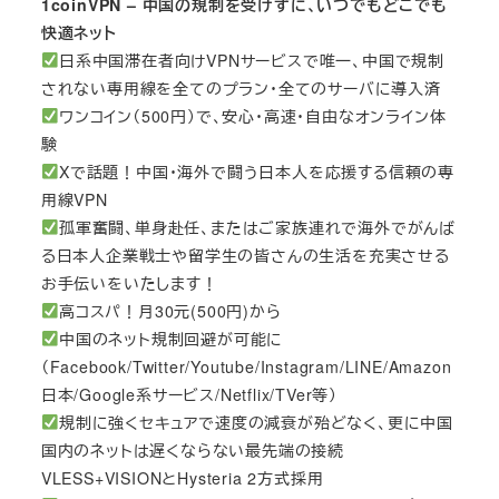
1coinVPN – 中国の規制を受けずに、いつでもどこでも
快適ネット
日系中国滞在者向けVPNサービスで唯一、中国で規制
されない専用線を全てのプラン・全てのサーバに導入済
ワンコイン（500円）で、安心・高速・自由なオンライン体
験
Xで話題！中国・海外で闘う日本人を応援する信頼の専
用線VPN
孤軍奮闘、単身赴任、またはご家族連れで海外でがんば
る日本人企業戦士や留学生の皆さんの生活を充実させる
お手伝いをいたします！
高コスパ！月30元(500円)から
中国のネット規制回避が可能に
（Facebook/Twitter/Youtube/Instagram/LINE/Amazon
日本/Google系サービス/Netflix/TVer等）
規制に強くセキュアで速度の減衰が殆どなく、更に中国
国内のネットは遅くならない最先端の接続
VLESS+VISIONとHysteria 2方式採用