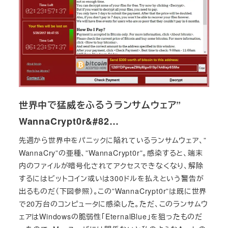
世界中で猛威をふるうランサムウェア”
WannaCrypt0r&#82…
先週から世界中をパニックに陥れているランサムウェア、”
WannaCry”の亜種、”WannaCrypt0r”。感染すると、端末
内のファイルが暗号化されてアクセスできなくなり、解除
するにはビットコイン或いは300ドルを払えという警告が
出るものだ（下図参照）。この”WannaCrypt0r”は既に世界
で20万台のコンピュータに感染した。ただ、このランサムウ
ェアはWindowsの脆弱性「EternalBlue」を狙ったものだ