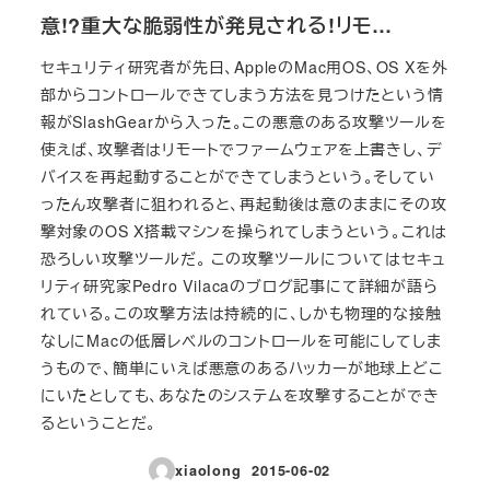
意!?重大な脆弱性が発見される!リモ…
セキュリティ研究者が先日、AppleのMac用OS、OS Xを外
部からコントロールできてしまう方法を見つけたという情
報がSlashGearから入った。この悪意のある攻撃ツールを
使えば、攻撃者はリモートでファームウェアを上書きし、デ
バイスを再起動することができてしまうという。そしてい
ったん攻撃者に狙われると、再起動後は意のままにその攻
撃対象のOS X搭載マシンを操られてしまうという。これは
恐ろしい攻撃ツールだ。 この攻撃ツールについてはセキュ
リティ研究家Pedro Vilacaのブログ記事にて詳細が語ら
れている。この攻撃方法は持続的に、しかも物理的な接触
なしにMacの低層レベルのコントロールを可能にしてしま
うもので、簡単にいえば悪意のあるハッカーが地球上どこ
にいたとしても、あなたのシステムを攻撃することができ
るということだ。
xiaolong
2015-06-02
投稿日