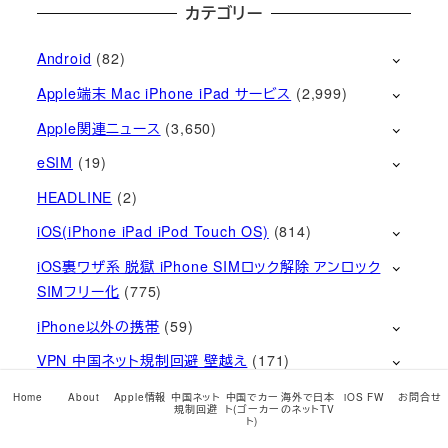
カテゴリー
Android
(82)
Apple端末 Mac iPhone iPad サービス
(2,999)
Apple関連ニュース
(3,650)
eSIM
(19)
HEADLINE
(2)
iOS(iPhone iPad iPod Touch OS)
(814)
iOS裏ワザ系 脱獄 iPhone SIMロック解除 アンロック
SIMフリー化
(775)
iPhone以外の携帯
(59)
VPN 中国ネット規制回避 壁越え
(171)
ガジェット
(110)
Home
About
Apple情報
中国ネット
中国でカー
海外で日本
iOS FW
お問合せ
規制回避
ト(ゴーカー
のネットTV
ト)
ゲーム
(11)