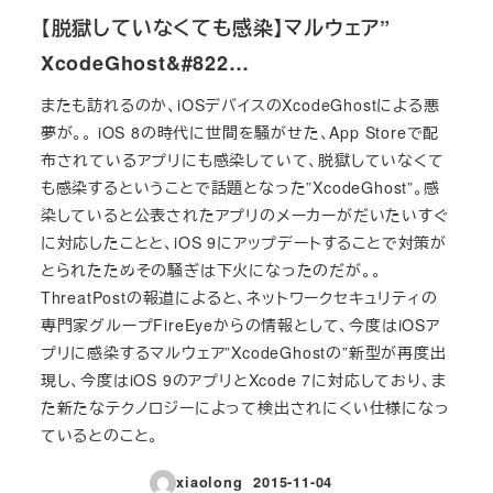
【脱獄していなくても感染】マルウェア”
XcodeGhost&#822…
またも訪れるのか、iOSデバイスのXcodeGhostによる悪
夢が。。 iOS 8の時代に世間を騒がせた、App Storeで配
布されているアプリにも感染していて、脱獄していなくて
も感染するということで話題となった”XcodeGhost”。感
染していると公表されたアプリのメーカーがだいたいすぐ
に対応したことと、iOS 9にアップデートすることで対策が
とられたためその騒ぎは下火になったのだが。。
ThreatPostの報道によると、ネットワークセキュリティの
専門家グループFireEyeからの情報として、今度はiOSア
プリに感染するマルウェア”XcodeGhostの”新型が再度出
現し、今度はiOS 9のアプリとXcode 7に対応しており、ま
た新たなテクノロジーによって検出されにくい仕様になっ
ているとのこと。
xiaolong
2015-11-04