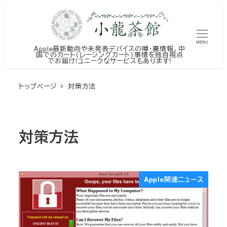
メ
イ
ン
MENU
Apple最新動向や未発表デバイスの噂・裏情報、中
コ
国でのカート（レーシングカート）事情を独自視点
でお届け!ユニークなサービスもあります!
ン
テ
トップページ
対策方法
ン
ツ
へ
対策方法
移
動
Apple関連ニュース