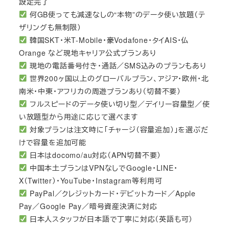
設定完了
何GB使っても減速なしの“本物”のデータ使い放題（テ
ザリングも無制限）
韓国SKT・米T-Mobile・豪Vodafone・タイAIS・仏
Orange など現地キャリア公式プランあり
現地の電話番号付き・通話／SMS込みのプランもあり
世界200ヶ国以上のグローバルプラン、アジア・欧州・北
南米・中東・アフリカの周遊プランあり（切替不要）
フルスピードのデータ使い切り型／デイリー容量型／使
い放題型から用途に応じて選べます
対象プランは注文時に「チャージ（容量追加）」を選ぶだ
けで容量を追加可能
日本はdocomo/au対応（APN切替不要）
中国本土プランはVPNなしでGoogle・LINE・
X（Twitter）・YouTube・Instagram等利用可
PayPal／クレジットカード・デビットカード／Apple
Pay／Google Pay／暗号資産決済に対応
日本人スタッフが日本語で丁寧に対応（英語も可）