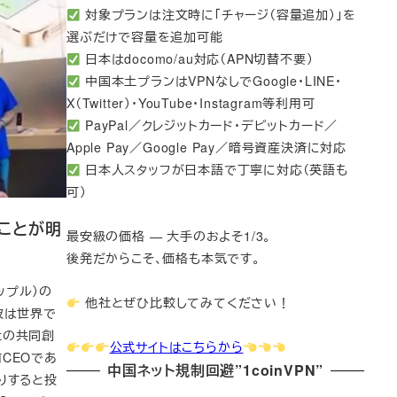
対象プランは注文時に「チャージ（容量追加）」を
選ぶだけで容量を追加可能
日本はdocomo/au対応（APN切替不要）
中国本土プランはVPNなしでGoogle・LINE・
X（Twitter）・YouTube・Instagram等利用可
PayPal／クレジットカード・デビットカード／
Apple Pay／Google Pay／暗号資産決済に対応
日本人スタッフが日本語で丁寧に対応（英語も
可）
ることが明
最安級の価格 — 大手のおよそ1/3。
後発だからこそ、価格も本気です。
ップル）の
他社とぜひ比較してみてください！
。彼は世界で
社の共同創
公式サイトはこちらから
CEOであ
中国ネット規制回避”1coinVPN”
りすると投