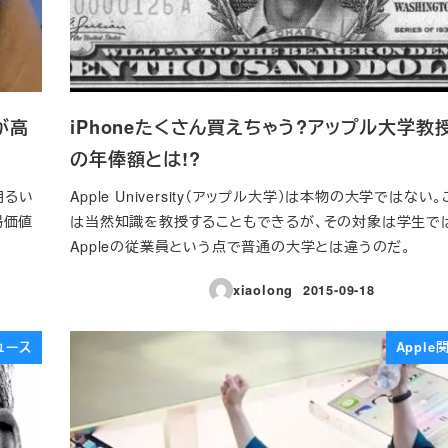
が高
iPhoneたくさん買えちゃう?アップル大学教
の年俸額とは!?
明るい
Apple University（アップル大学）は本物の大学ではない
場価値
は当然知識を教授することもできるが、その対象は学生で
Appleの従業員という点で普通の大学とは違うのだ。
xiaolong
2015-09-18
投稿日
ュース
Appl