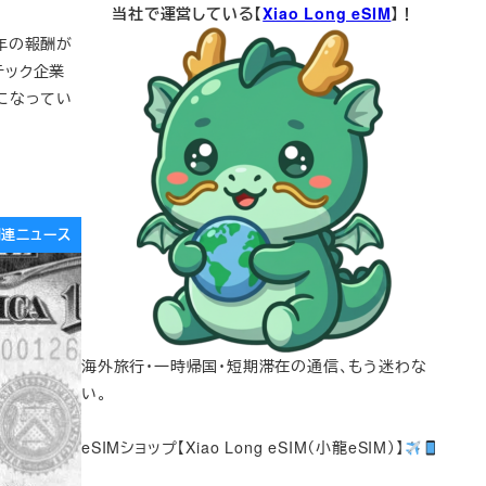
当社で運営している【
Xiao Long eSIM
】！
の昨年の報酬が
テック企業
になってい
e関連ニュース
海外旅行・一時帰国・短期滞在の通信、もう迷わな
い。
eSIMショップ【Xiao Long eSIM（小龍eSIM）】