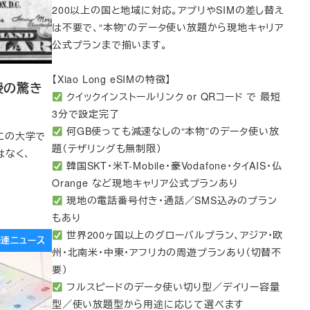
200以上の国と地域に対応。アプリやSIMの差し替え
は不要で、“本物”のデータ使い放題から現地キャリア
公式プランまで揃います。
【Xiao Long eSIMの特徴】
授の驚き
クイックインストールリンク or QRコード で 最短
3分で設定完了
何GB使っても減速なしの“本物”のデータ使い放
。この大学で
題（テザリングも無制限）
はなく、
韓国SKT・米T-Mobile・豪Vodafone・タイAIS・仏
Orange など現地キャリア公式プランあり
現地の電話番号付き・通話／SMS込みのプラン
もあり
世界200ヶ国以上のグローバルプラン、アジア・欧
e関連ニュース
州・北南米・中東・アフリカの周遊プランあり（切替不
要）
フルスピードのデータ使い切り型／デイリー容量
型／使い放題型から用途に応じて選べます