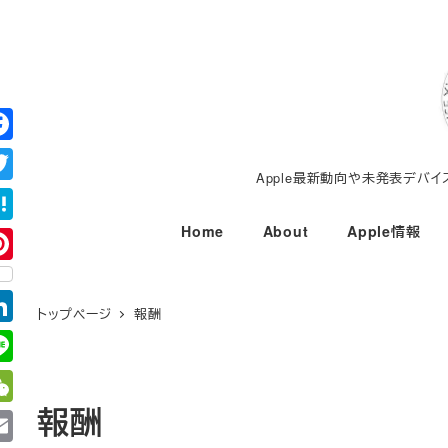
メ
イ
ン
コ
ン
テ
Apple最新動向や未発表デバ
ン
ツ
Home
About
Apple情報
へ
移
動
トップページ
報酬
報酬