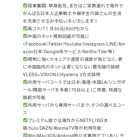
孤軍奮闘、単身赴任、またはご家族連れで海外で
がんばる日本人企業戦士や留学生の皆さんの生活
を充実させるお手伝いをいたします！
高コスパ！月30元(500円)から
中国のネット規制回避が可能に
（Facebook/Twitter/Youtube/Instagram/LINE/Am
azon日本/Google系サービス/Netflix/TVer等）
規制に強くセキュアで速度の減衰が殆どなく、更
に中国国内のネットは遅くならない最先端の接続
VLESS+VISIONとHysteria 2方式採用
共用サーバコースでは日本/香港/米国LA/シンガポ
ール/韓国サーバを多数（70台以上）ご用意、快適な
接続が可能
共用サーバから専用サーバまで、5つの選べるコー
ス
プレミアム版では海外からNETFLIX日本
版/hulu/DAZN/AbemaTV等が利用可能
Win/Mac/iOS/Android用公式専用アプリあり、サ