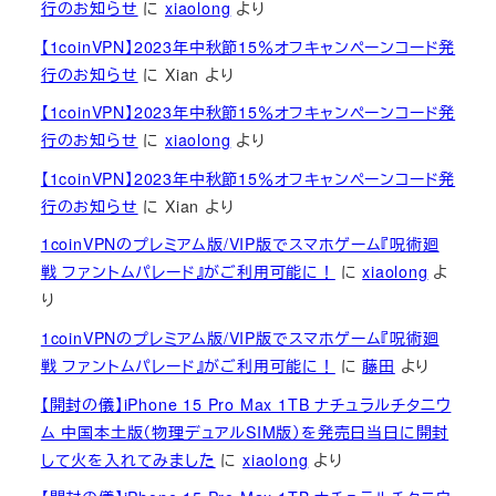
行のお知らせ
に
xiaolong
より
【1coinVPN】2023年中秋節15％オフキャンペーンコード発
行のお知らせ
に
Xian
より
【1coinVPN】2023年中秋節15％オフキャンペーンコード発
行のお知らせ
に
xiaolong
より
【1coinVPN】2023年中秋節15％オフキャンペーンコード発
行のお知らせ
に
Xian
より
1coinVPNのプレミアム版/VIP版でスマホゲーム『呪術廻
戦 ファントムパレード』がご利用可能に！
に
xiaolong
よ
り
1coinVPNのプレミアム版/VIP版でスマホゲーム『呪術廻
戦 ファントムパレード』がご利用可能に！
に
藤田
より
【開封の儀】iPhone 15 Pro Max 1TB ナチュラルチタニウ
ム 中国本土版（物理デュアルSIM版）を発売日当日に開封
して火を入れてみました
に
xiaolong
より