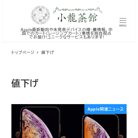
メ
イ
ン
MENU
Apple最新動向や未発表デバイスの噂・裏情報、中
コ
国でのカート（レーシングカート）事情を独自視点
でお届け!ユニークなサービスもあります!
ン
テ
トップページ
値下げ
ン
ツ
へ
値下げ
移
動
Apple関連ニュース