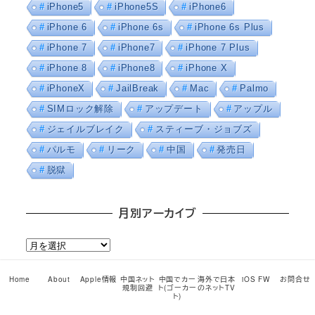
iPhone5
iPhone5S
iPhone6
iPhone 6
iPhone 6s
iPhone 6s Plus
iPhone 7
iPhone7
iPhone 7 Plus
iPhone 8
iPhone8
iPhone X
iPhoneX
JailBreak
Mac
Palmo
SIMロック解除
アップデート
アップル
ジェイルブレイク
スティーブ・ジョブズ
パルモ
リーク
中国
発売日
脱獄
月別アーカイブ
月
別
ア
Home
About
Apple情報
中国ネット
中国でカー
海外で日本
iOS FW
お問合せ
小龍愛用サービス
規制回避
ト(ゴーカー
のネットTV
ー
ト)
カ