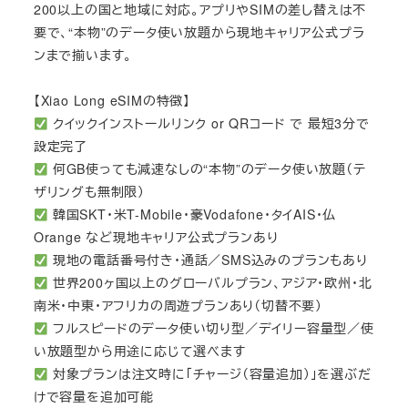
200以上の国と地域に対応。アプリやSIMの差し替えは不
要で、“本物”のデータ使い放題から現地キャリア公式プラ
ンまで揃います。
【Xiao Long eSIMの特徴】
クイックインストールリンク or QRコード で 最短3分で
設定完了
何GB使っても減速なしの“本物”のデータ使い放題（テ
ザリングも無制限）
韓国SKT・米T-Mobile・豪Vodafone・タイAIS・仏
Orange など現地キャリア公式プランあり
現地の電話番号付き・通話／SMS込みのプランもあり
世界200ヶ国以上のグローバルプラン、アジア・欧州・北
南米・中東・アフリカの周遊プランあり（切替不要）
フルスピードのデータ使い切り型／デイリー容量型／使
い放題型から用途に応じて選べます
対象プランは注文時に「チャージ（容量追加）」を選ぶだ
けで容量を追加可能