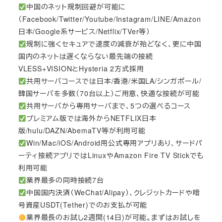
中国のネット規制回避が可能に
（Facebook/Twitter/Youtube/Instagram/LINE/Amazon
日本/Google系サービス/Netflix/TVer等）
規制に強くセキュアで速度の減衰が殆どなく、更に中国
国内のネットは遅くならない最先端の接続
VLESS+VISIONとHysteria 2方式採用
共用サーバコースでは日本/香港/米国LA/シンガポール/
韓国サーバを多数（70台以上）ご用意、快適な接続が可能
共用サーバから専用サーバまで、5つの選べるコース
プレミアム版では海外からNETFLIX日本
版/hulu/DAZN/AbemaTV等が利用可能
Win/Mac/iOS/Android用公式専用アプリあり、サードパ
ーティ接続アプリではLinuxやAmazon Fire TV Stickでも
利用可能
業界最多の同時接続7台
中国国内決済（WeChat/Alipay）、クレジットカードや暗
号資産USDT(Tether)でのお支払が可能
業界最長のお試し2週間(14日)が可能。まずはお試しを