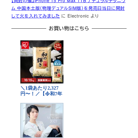
【開封の儀】iPhone 15 Pro Max 1TB ナチュラルチタニウ
ム 中国本土版（物理デュアルSIM版）を発売日当日に開封
して火を入れてみました
に
Electronic
より
お買い物はこちら