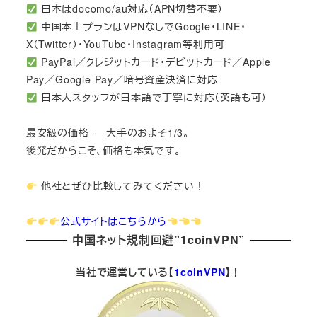
日本はdocomo/au対応（APN切替不要）
中国本土プランはVPNなしでGoogle・LINE・
X（Twitter）・YouTube・Instagram等利用可
PayPal／クレジットカード・デビットカード／Apple
Pay／Google Pay／暗号資産決済に対応
日本人スタッフが日本語で丁寧に対応（英語も可）
最安級の価格 — 大手のおよそ1/3。
後発だからこそ、価格も本気です。
他社とぜひ比較してみてください！
公式サイトはこちらから
中国ネット規制回避”1coinVPN”
当社で運営している【
1coinVPN
】！