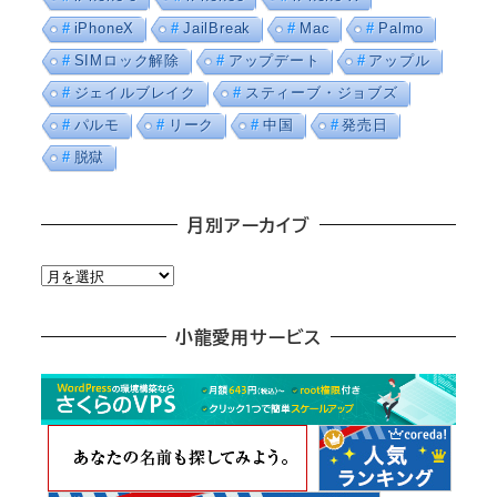
iPhoneX
JailBreak
Mac
Palmo
SIMロック解除
アップデート
アップル
ジェイルブレイク
スティーブ・ジョブズ
パルモ
リーク
中国
発売日
脱獄
月別アーカイブ
月
別
ア
小龍愛用サービス
ー
カ
イ
ブ