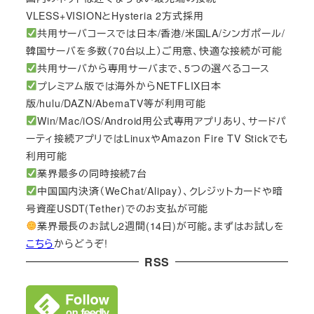
VLESS+VISIONとHysteria 2方式採用
共用サーバコースでは日本/香港/米国LA/シンガポール/
韓国サーバを多数（70台以上）ご用意、快適な接続が可能
共用サーバから専用サーバまで、5つの選べるコース
プレミアム版では海外からNETFLIX日本
版/hulu/DAZN/AbemaTV等が利用可能
Win/Mac/iOS/Android用公式専用アプリあり、サードパ
ーティ接続アプリではLinuxやAmazon Fire TV Stickでも
利用可能
業界最多の同時接続7台
中国国内決済（WeChat/Alipay）、クレジットカードや暗
号資産USDT(Tether)でのお支払が可能
業界最長のお試し2週間(14日)が可能。まずはお試しを
こちら
からどうぞ!
RSS