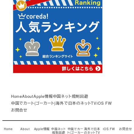
Home
About
Apple情報
中国ネット規制回避
中国でカート(ゴーカート)
海外で日本のネットTV
iOS FW
お問合せ
© Copyright 2017
小龍茶館
Snow Monkey theme by
Home
About
Apple情報
中国ネット
中国でカー
海外で日本
iOS FW
お問合せ
規制回避
ト(ゴーカー
のネットTV