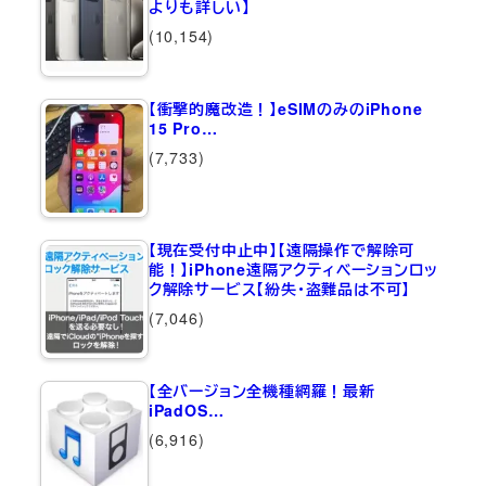
よりも詳しい】
(10,154)
【衝撃的魔改造！】eSIMのみのiPhone
15 Pro…
(7,733)
【現在受付中止中】【遠隔操作で解除可
能！】iPhone遠隔アクティベーションロッ
ク解除サービス【紛失・盗難品は不可】
(7,046)
【全バージョン全機種網羅！最新
iPadOS…
(6,916)