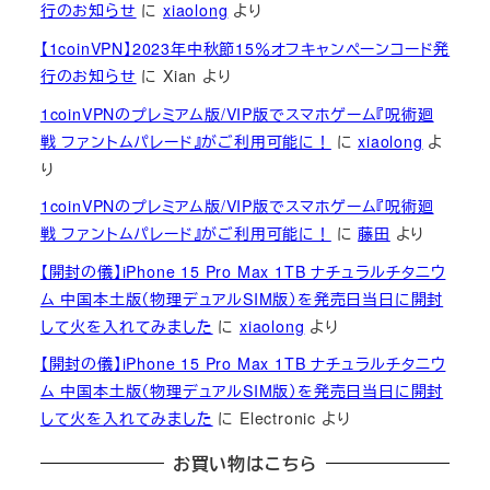
行のお知らせ
に
xiaolong
より
【1coinVPN】2023年中秋節15％オフキャンペーンコード発
行のお知らせ
に
Xian
より
1coinVPNのプレミアム版/VIP版でスマホゲーム『呪術廻
戦 ファントムパレード』がご利用可能に！
に
xiaolong
よ
り
1coinVPNのプレミアム版/VIP版でスマホゲーム『呪術廻
戦 ファントムパレード』がご利用可能に！
に
藤田
より
【開封の儀】iPhone 15 Pro Max 1TB ナチュラルチタニウ
ム 中国本土版（物理デュアルSIM版）を発売日当日に開封
して火を入れてみました
に
xiaolong
より
【開封の儀】iPhone 15 Pro Max 1TB ナチュラルチタニウ
ム 中国本土版（物理デュアルSIM版）を発売日当日に開封
して火を入れてみました
に
Electronic
より
お買い物はこちら