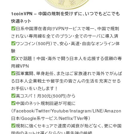
1coinVPN – 中国の規制を受けずに、いつでもどこでも
快適ネット
日系中国滞在者向けVPNサービスで唯一、中国で規制
されない専用線を全てのプラン・全てのサーバに導入済
ワンコイン（500円）で、安心・高速・自由なオンライン体
験
Xで話題！中国・海外で闘う日本人を応援する信頼の専
用線VPN
孤軍奮闘、単身赴任、またはご家族連れで海外でがんば
る日本人企業戦士や留学生の皆さんの生活を充実させる
お手伝いをいたします！
高コスパ！月30元(500円)から
中国のネット規制回避が可能に
（Facebook/Twitter/Youtube/Instagram/LINE/Amazon
日本/Google系サービス/Netflix/TVer等）
規制に強くセキュアで速度の減衰が殆どなく、更に中国
国内のネットは遅くならない最先端の接続