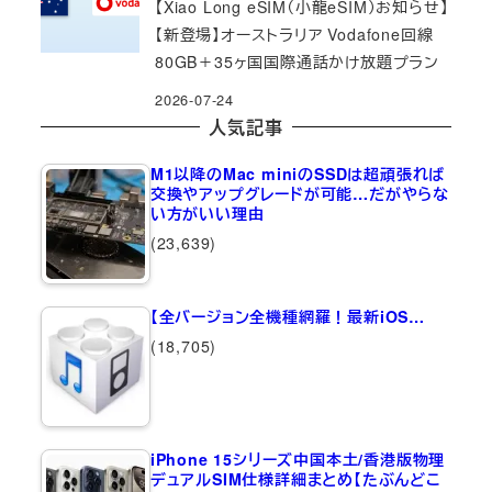
【Xiao Long eSIM（小龍eSIM）お知らせ】
【新登場】オーストラリア Vodafone回線
80GB＋35ヶ国国際通話かけ放題プラン
2026-07-24
人気記事
M1以降のMac miniのSSDは超頑張れば
交換やアップグレードが可能…だがやらな
い方がいい理由
(23,639)
【全バージョン全機種網羅！最新iOS…
(18,705)
iPhone 15シリーズ中国本土/香港版物理
デュアルSIM仕様詳細まとめ【たぶんどこ