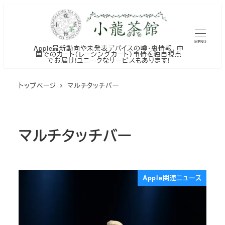
メ
イ
ン
MENU
Apple最新動向や未発表デバイスの噂・裏情報、中
コ
国でのカート（レーシングカート）事情を独自視点
でお届け!ユニークなサービスもあります!
ン
テ
トップページ
マルチタッチバー
ン
ツ
へ
マルチタッチバー
移
動
Apple関連ニュース