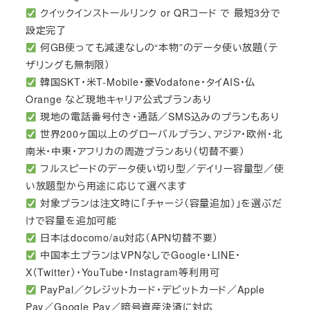
クイックインストールリンク or QRコード で 最短3分で
設定完了
何GB使っても減速なしの“本物”のデータ使い放題（テ
ザリングも無制限）
韓国SKT・米T-Mobile・豪Vodafone・タイAIS・仏
Orange など現地キャリア公式プランあり
現地の電話番号付き・通話／SMS込みのプランもあり
世界200ヶ国以上のグローバルプラン、アジア・欧州・北
南米・中東・アフリカの周遊プランあり（切替不要）
フルスピードのデータ使い切り型／デイリー容量型／使
い放題型から用途に応じて選べます
対象プランは注文時に「チャージ（容量追加）」を選ぶだ
けで容量を追加可能
日本はdocomo/au対応（APN切替不要）
中国本土プランはVPNなしでGoogle・LINE・
X（Twitter）・YouTube・Instagram等利用可
PayPal／クレジットカード・デビットカード／Apple
Pay／Google Pay／暗号資産決済に対応