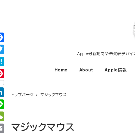
メ
イ
ン
コ
ン
テ
Apple最新動向や未発表デバ
ン
ツ
Home
About
Apple情報
へ
移
動
トップページ
マジックマウス
マジックマウス