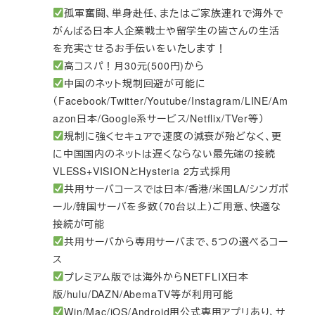
孤軍奮闘、単身赴任、またはご家族連れで海外で
がんばる日本人企業戦士や留学生の皆さんの生活
を充実させるお手伝いをいたします！
高コスパ！月30元(500円)から
中国のネット規制回避が可能に
（Facebook/Twitter/Youtube/Instagram/LINE/Am
azon日本/Google系サービス/Netflix/TVer等）
規制に強くセキュアで速度の減衰が殆どなく、更
に中国国内のネットは遅くならない最先端の接続
VLESS+VISIONとHysteria 2方式採用
共用サーバコースでは日本/香港/米国LA/シンガポ
ール/韓国サーバを多数（70台以上）ご用意、快適な
接続が可能
共用サーバから専用サーバまで、5つの選べるコー
ス
プレミアム版では海外からNETFLIX日本
版/hulu/DAZN/AbemaTV等が利用可能
Win/Mac/iOS/Android用公式専用アプリあり、サ