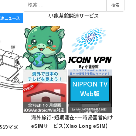
検
検索
索
小龍茶館関連サービス
e関連ニュース
海外旅行・短期滞在・一時帰国者向け
eSIMサービス【Xiao Long eSIM】
。あのマヌ