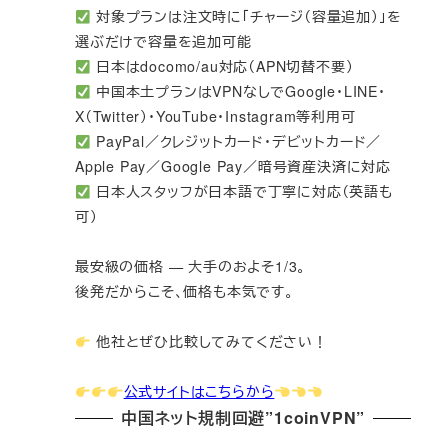
対象プランは注文時に「チャージ（容量追加）」を
選ぶだけで容量を追加可能
日本はdocomo/au対応（APN切替不要）
中国本土プランはVPNなしでGoogle・LINE・
X（Twitter）・YouTube・Instagram等利用可
PayPal／クレジットカード・デビットカード／
Apple Pay／Google Pay／暗号資産決済に対応
日本人スタッフが日本語で丁寧に対応（英語も
可）
最安級の価格 — 大手のおよそ1/3。
後発だからこそ、価格も本気です。
他社とぜひ比較してみてください！
公式サイトはこちらから
中国ネット規制回避”1coinVPN”