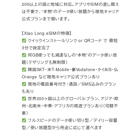
200以上の国と地域に対応。アプリやSIMの差し替え
は不要で、“本物”のデータ使い放題から現地キャリア
公式プランまで揃います。
【Xiao Long eSIMの特徴】
クイックインストールリンク or QRコード で 最短
3分で設定完了
何GB使っても減速なしの“本物”のデータ使い放
題（テザリングも無制限）
韓国SKT・米T-Mobile・豪Vodafone・タイAIS・仏
Orange など現地キャリア公式プランあり
現地の電話番号付き・通話／SMS込みのプラン
もあり
世界200ヶ国以上のグローバルプラン、アジア・欧
州・北南米・中東・アフリカの周遊プランあり（切替不
要）
フルスピードのデータ使い切り型／デイリー容量
型／使い放題型から用途に応じて選べます