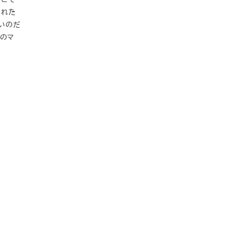
された
いのだ
新のマ