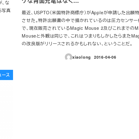
ケな背面充電はなく…
）が、な
れる写真
最近、USPTO（米国特許商標庁）がAppleが申請した出願
させた。特許出願書の中で描かれているのは圧力センサー
で、現在販売されているMagic Mouse 2及びこれまでのMa
Mouseと外観は同じで、これはつまりもしかしたらまたMagic
の改良版がリリースされるかもしれない、ということだ。
xiaolong
2016-04-06
投稿日
ュース