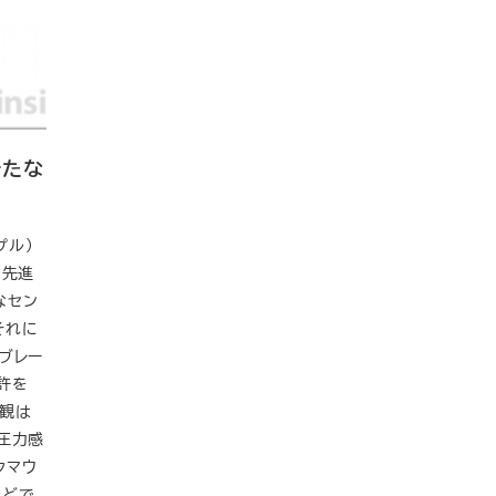
新たな
プル）
に先進
なセン
それに
ブレー
特許を
外観は
圧力感
ックマウ
などで