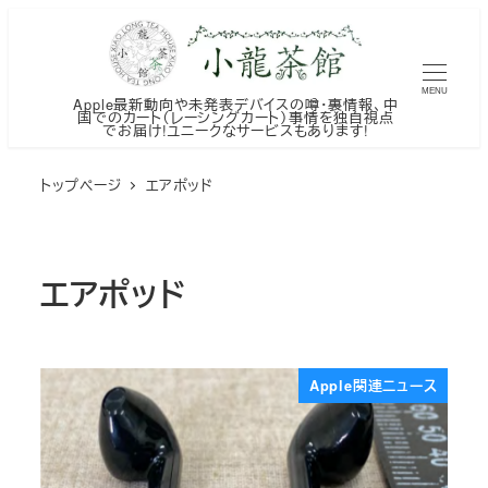
メ
イ
ン
MENU
Apple最新動向や未発表デバイスの噂・裏情報、中
コ
国でのカート（レーシングカート）事情を独自視点
でお届け!ユニークなサービスもあります!
ン
テ
トップページ
エアポッド
ン
ツ
へ
エアポッド
移
動
Apple関連ニュース