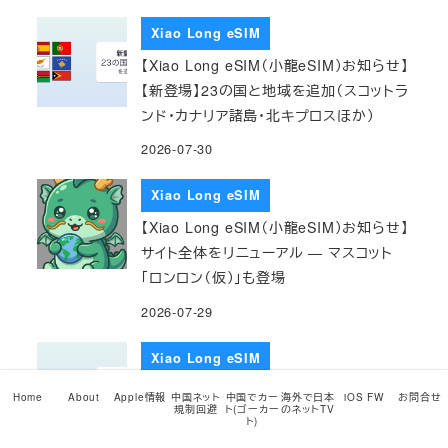
Xiao Long eSIM
【Xiao Long eSIM（小龍eSIM）お知らせ】
【新登場】23の国と地域を追加（スコットラ
ンド・カナリア諸島・北キプロスほか）
2026-07-30
Xiao Long eSIM
【Xiao Long eSIM（小龍eSIM）お知らせ】
サイト全体をリニューアル — マスコット
「ロンロン（仮）」も登場
2026-07-29
Xiao Long eSIM
【Xiao Long eSIM（小龍eSIM）お知らせ】
Home
About
Apple情報
中国ネット
中国でカー
海外で日本
iOS FW
お問合せ
規制回避
ト(ゴーカー
のネットTV
【新登場】アメリカ 現地電話番号付き
ト)
eSIM（通話・SMS込み／本人確認は不要）