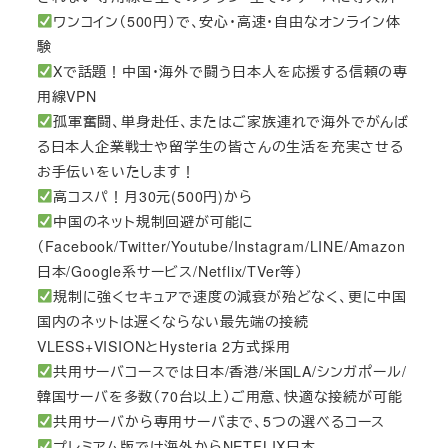
ワンコイン（500円）で、安心・高速・自由なオンライン体
験
Xで話題！中国・海外で闘う日本人を応援する信頼の専
用線VPN
孤軍奮闘、単身赴任、またはご家族連れで海外でがんば
る日本人企業戦士や留学生の皆さんの生活を充実させる
お手伝いをいたします！
高コスパ！月30元(500円)から
中国のネット規制回避が可能に
（Facebook/Twitter/Youtube/Instagram/LINE/Amazon
日本/Google系サービス/Netflix/TVer等）
規制に強くセキュアで速度の減衰が殆どなく、更に中国
国内のネットは遅くならない最先端の接続
VLESS+VISIONとHysteria 2方式採用
共用サーバコースでは日本/香港/米国LA/シンガポール/
韓国サーバを多数（70台以上）ご用意、快適な接続が可能
共用サーバから専用サーバまで、5つの選べるコース
プレミアム版では海外からNETFLIX日本