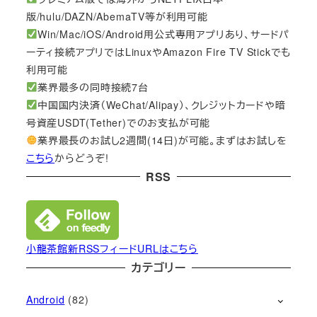
版/hulu/DAZN/AbemaTV等が利用可能
Win/Mac/iOS/Android用公式専用アプリあり、サードパ
ーティ接続アプリではLinuxやAmazon Fire TV Stickでも
利用可能
業界最多の同時接続7台
中国国内決済（WeChat/Alipay）、クレジットカードや暗
号資産USDT(Tether)でのお支払が可能
業界最長のお試し2週間(14日)が可能。まずはお試しを
こちら
からどうぞ!
RSS
小龍茶館新RSSフィードURLはこちら
カテゴリー
Android
(82)