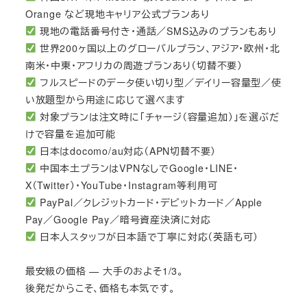
Orange など現地キャリア公式プランあり
現地の電話番号付き・通話／SMS込みのプランもあり
世界200ヶ国以上のグローバルプラン、アジア・欧州・北
南米・中東・アフリカの周遊プランあり（切替不要）
フルスピードのデータ使い切り型／デイリー容量型／使
い放題型から用途に応じて選べます
対象プランは注文時に「チャージ（容量追加）」を選ぶだ
けで容量を追加可能
日本はdocomo/au対応（APN切替不要）
中国本土プランはVPNなしでGoogle・LINE・
X（Twitter）・YouTube・Instagram等利用可
PayPal／クレジットカード・デビットカード／Apple
Pay／Google Pay／暗号資産決済に対応
日本人スタッフが日本語で丁寧に対応（英語も可）
最安級の価格 — 大手のおよそ1/3。
後発だからこそ、価格も本気です。