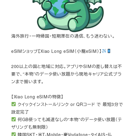
海外旅行・一時帰国・短期滞在の通信、もう迷わない。
eSIMショップ【Xiao Long eSIM（小龍eSIM）】
200以上の国と地域に対応。アプリやSIMの差し替えは不
要で、“本物”のデータ使い放題から現地キャリア公式プラ
ンまで揃います。
【Xiao Long eSIMの特徴】
クイックインストールリンク or QRコード で 最短3分で
設定完了
何GB使っても減速なしの“本物”のデータ使い放題（テ
ザリングも無制限）
韓国SKT・米T-Mobile・豪Vodafone・タイAIS・仏