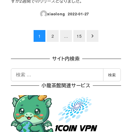
ずか2週間でのリリースとなりました。
xiaolong
2022-01-27
投稿日
投
1
2
…
15
稿
の
サイト内検索
ペ
検
検索
索
ー
小龍茶館関連サービス
ジ
送
り