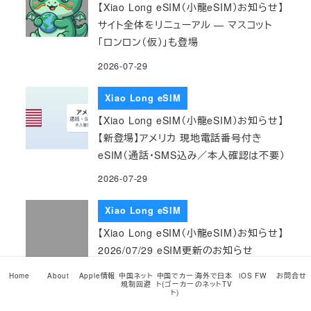
【Xiao Long eSIM（小龍eSIM）お知らせ】
サイト全体をリニューアル — マスコット
「ロンロン（仮）」も登場
2026-07-29
Xiao Long eSIM
【Xiao Long eSIM（小龍eSIM）お知らせ】
【新登場】アメリカ 現地電話番号付き
eSIM（通話・SMS込み／本人確認は不要）
2026-07-29
Xiao Long eSIM
【Xiao Long eSIM（小龍eSIM）お知らせ】
2026/07/29 eSIM更新のお知らせ
2026-07-29
Home
About
Apple情報
中国ネット
中国でカー
海外で日本
iOS FW
お問合せ
規制回避
ト(ゴーカー
のネットTV
ト)
Xiao Long eSIM