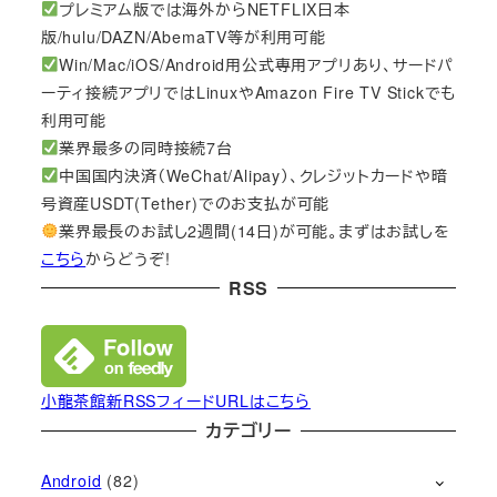
プレミアム版では海外からNETFLIX日本
版/hulu/DAZN/AbemaTV等が利用可能
Win/Mac/iOS/Android用公式専用アプリあり、サードパ
ーティ接続アプリではLinuxやAmazon Fire TV Stickでも
利用可能
業界最多の同時接続7台
中国国内決済（WeChat/Alipay）、クレジットカードや暗
号資産USDT(Tether)でのお支払が可能
業界最長のお試し2週間(14日)が可能。まずはお試しを
こちら
からどうぞ!
RSS
小龍茶館新RSSフィードURLはこちら
カテゴリー
Android
(82)