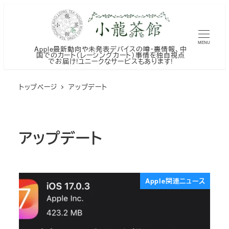
メ
イ
ン
MENU
Apple最新動向や未発表デバイスの噂・裏情報、中
コ
国でのカート（レーシングカート）事情を独自視点
でお届け!ユニークなサービスもあります!
ン
テ
トップページ
アップデート
ン
ツ
へ
アップデート
移
動
Apple関連ニュース