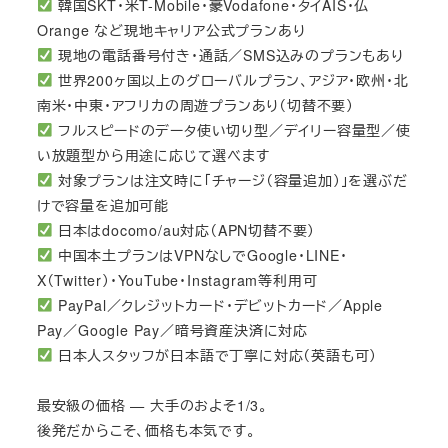
韓国SKT・米T-Mobile・豪Vodafone・タイAIS・仏
Orange など現地キャリア公式プランあり
現地の電話番号付き・通話／SMS込みのプランもあり
世界200ヶ国以上のグローバルプラン、アジア・欧州・北
南米・中東・アフリカの周遊プランあり（切替不要）
フルスピードのデータ使い切り型／デイリー容量型／使
い放題型から用途に応じて選べます
対象プランは注文時に「チャージ（容量追加）」を選ぶだ
けで容量を追加可能
日本はdocomo/au対応（APN切替不要）
中国本土プランはVPNなしでGoogle・LINE・
X（Twitter）・YouTube・Instagram等利用可
PayPal／クレジットカード・デビットカード／Apple
Pay／Google Pay／暗号資産決済に対応
日本人スタッフが日本語で丁寧に対応（英語も可）
最安級の価格 — 大手のおよそ1/3。
後発だからこそ、価格も本気です。