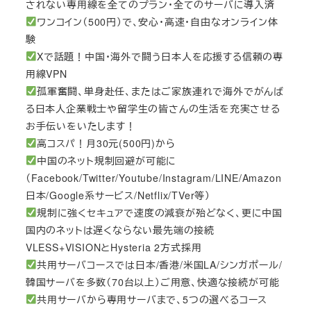
されない専用線を全てのプラン・全てのサーバに導入済
ワンコイン（500円）で、安心・高速・自由なオンライン体
験
Xで話題！中国・海外で闘う日本人を応援する信頼の専
用線VPN
孤軍奮闘、単身赴任、またはご家族連れで海外でがんば
る日本人企業戦士や留学生の皆さんの生活を充実させる
お手伝いをいたします！
高コスパ！月30元(500円)から
中国のネット規制回避が可能に
（Facebook/Twitter/Youtube/Instagram/LINE/Amazon
日本/Google系サービス/Netflix/TVer等）
規制に強くセキュアで速度の減衰が殆どなく、更に中国
国内のネットは遅くならない最先端の接続
VLESS+VISIONとHysteria 2方式採用
共用サーバコースでは日本/香港/米国LA/シンガポール/
韓国サーバを多数（70台以上）ご用意、快適な接続が可能
共用サーバから専用サーバまで、5つの選べるコース