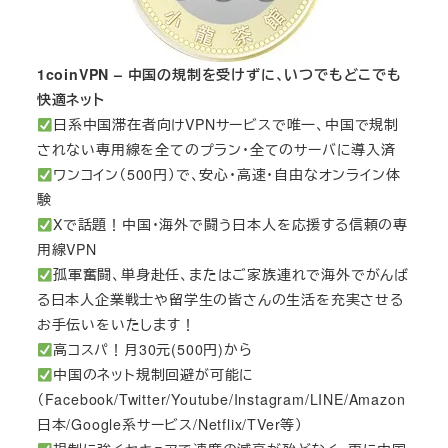
1coinVPN – 中国の規制を受けずに、いつでもどこでも
快適ネット
日系中国滞在者向けVPNサービスで唯一、中国で規制
されない専用線を全てのプラン・全てのサーバに導入済
ワンコイン（500円）で、安心・高速・自由なオンライン体
験
Xで話題！中国・海外で闘う日本人を応援する信頼の専
用線VPN
孤軍奮闘、単身赴任、またはご家族連れで海外でがんば
る日本人企業戦士や留学生の皆さんの生活を充実させる
お手伝いをいたします！
高コスパ！月30元(500円)から
中国のネット規制回避が可能に
（Facebook/Twitter/Youtube/Instagram/LINE/Amazon
日本/Google系サービス/Netflix/TVer等）