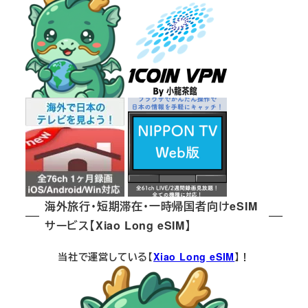
海外旅行・短期滞在・一時帰国者向けeSIM
サービス【Xiao Long eSIM】
当社で運営している【
Xiao Long eSIM
】！