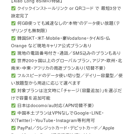
【Xiao Long eSIMの特徴】
クイックインストールリンク or QRコード で 最短3分で
設定完了
何GB使っても減速なしの“本物”のデータ使い放題（テ
ザリングも無制限）
韓国SKT・米T-Mobile・豪Vodafone・タイAIS・仏
Orange など現地キャリア公式プランあり
現地の電話番号付き・通話／SMS込みのプランもあり
世界200ヶ国以上のグローバルプラン、アジア・欧州・北
南米・中東・アフリカの周遊プランあり（切替不要）
フルスピードのデータ使い切り型／デイリー容量型／使
い放題型から用途に応じて選べます
対象プランは注文時に「チャージ（容量追加）」を選ぶだ
けで容量を追加可能
日本はdocomo/au対応（APN切替不要）
中国本土プランはVPNなしでGoogle・LINE・
X（Twitter）・YouTube・Instagram等利用可
PayPal／クレジットカード・デビットカード／Apple