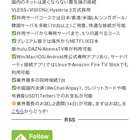
国内のネットは遅くならない最先端の接続
VLESS+VISIONとHysteria 2方式採用
共用サーバコースでは日本/香港/米国LA/シンガポール/
韓国サーバを多数（70台以上）ご用意、快適な接続が可能
共用サーバから専用サーバまで、5つの選べるコース
プレミアム版では海外からNETFLIX日本
版/hulu/DAZN/AbemaTV等が利用可能
Win/Mac/iOS/Android用公式専用アプリあり、サードパ
ーティ接続アプリではLinuxやAmazon Fire TV Stickでも
利用可能
業界最多の同時接続7台
中国国内決済（WeChat/Alipay）、クレジットカードや暗
号資産USDT(Tether)でのお支払が可能
業界最長のお試し2週間(14日)が可能。まずはお試しを
こちら
からどうぞ!
RSS