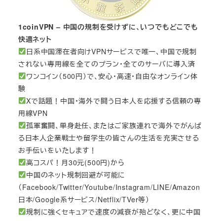
1coinVPN – 中国の規制を受けずに、いつでもどこでも
快適ネット
日系中国滞在者向けVPNサービスで唯一、中国で規制
されない専用線を全てのプラン・全てのサーバに導入済
ワンコイン（500円）で、安心・高速・自由なオンライン体
験
Xで話題！中国・海外で闘う日本人を応援する信頼の専
用線VPN
孤軍奮闘、単身赴任、またはご家族連れで海外でがんば
る日本人企業戦士や留学生の皆さんの生活を充実させる
お手伝いをいたします！
高コスパ！月30元(500円)から
中国のネット規制回避が可能に
（Facebook/Twitter/Youtube/Instagram/LINE/Amazon
日本/Google系サービス/Netflix/TVer等）
規制に強くセキュアで速度の減衰が殆どなく、更に中国