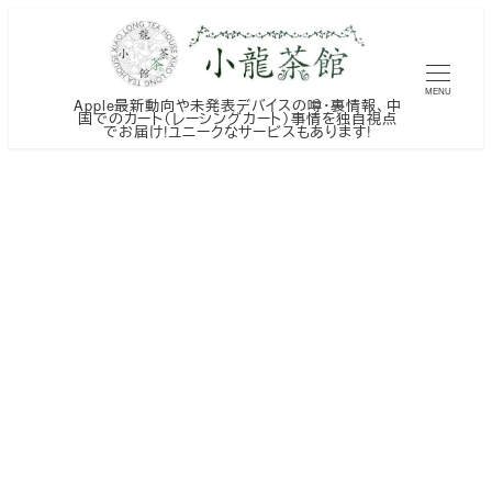
メ
イ
ン
MENU
Apple最新動向や未発表デバイスの噂・裏情報、中
コ
国でのカート（レーシングカート）事情を独自視点
でお届け!ユニークなサービスもあります!
ン
テ
ン
ツ
へ
移
動