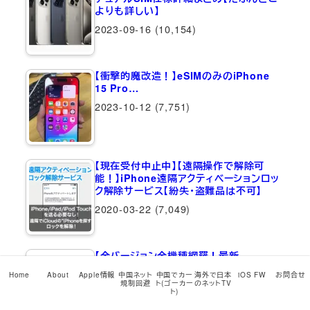
よりも詳しい】
2023-09-16
(10,154)
【衝撃的魔改造！】eSIMのみのiPhone
15 Pro…
2023-10-12
(7,751)
【現在受付中止中】【遠隔操作で解除可
能！】iPhone遠隔アクティベーションロッ
ク解除サービス【紛失・盗難品は不可】
2020-03-22
(7,049)
【全バージョン全機種網羅！最新
iPadOS…
Home
About
Apple情報
中国ネット
中国でカー
海外で日本
iOS FW
お問合せ
規制回避
ト(ゴーカー
のネットTV
2026-05-12
(6,918)
ト)