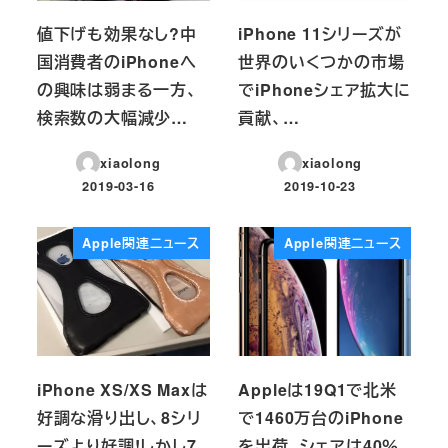
値下げも効果なし?中
iPhone 11シリーズが
国消費者のiPhoneへ
世界のいくつかの市場
の興味は弱まる一方、
でiPhoneシェア拡大に
検索数の大幅減少…
貢献、…
xiaolong
xiaolong
2019-03-16
2019-10-23
投稿日
投稿日
Apple関連ニュース
Apple関連ニュース
iPhone XS/XS Maxは
Appleは19Q1で北米
好調な滑り出し、8シリ
で1460万台のiPhone
ーズより好調!しかし7
を出荷、シェアは40％