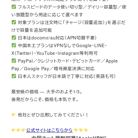
フルスピードのデータ使い切り型／デイリー容量型／使
い放題型から用途に応じて選べます
対象プランは注文時に「チャージ（容量追加）」を選ぶだ
けで容量を追加可能
日本はdocomo/au対応（APN切替不要）
中国本土プランはVPNなしでGoogle・LINE・
X（Twitter）・YouTube・Instagram等利用可
PayPal／クレジットカード・デビットカード／Apple
Pay／Google Pay／暗号資産決済に対応
日本人スタッフが日本語で丁寧に対応（英語も可）
最安級の価格 — 大手のおよそ1/3。
後発だからこそ、価格も本気です。
他社とぜひ比較してみてください！
公式サイトはこちらから