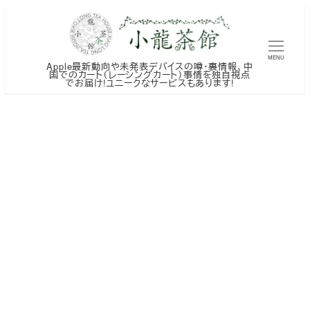
メ
イ
ン
MENU
Apple最新動向や未発表デバイスの噂・裏情報、中
コ
国でのカート（レーシングカート）事情を独自視点
でお届け!ユニークなサービスもあります!
ン
テ
ン
ツ
へ
移
動