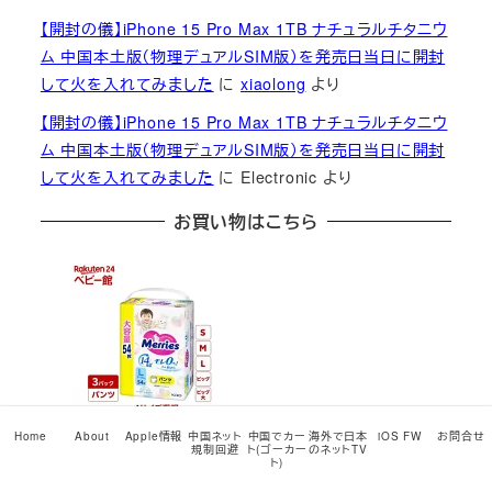
【開封の儀】iPhone 15 Pro Max 1TB ナチュラルチタニウ
ム 中国本土版（物理デュアルSIM版）を発売日当日に開封
して火を入れてみました
に
xiaolong
より
【開封の儀】iPhone 15 Pro Max 1TB ナチュラルチタニウ
ム 中国本土版（物理デュアルSIM版）を発売日当日に開封
して火を入れてみました
に
Electronic
より
お買い物はこちら
Home
About
Apple情報
中国ネット
中国でカー
海外で日本
iOS FW
お問合せ
規制回避
ト(ゴーカー
のネットTV
ト)