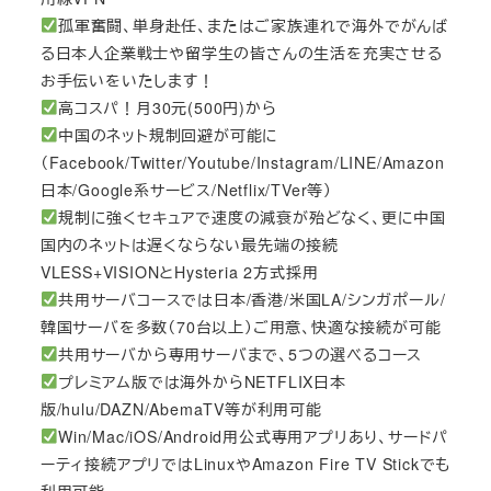
孤軍奮闘、単身赴任、またはご家族連れで海外でがんば
る日本人企業戦士や留学生の皆さんの生活を充実させる
お手伝いをいたします！
高コスパ！月30元(500円)から
中国のネット規制回避が可能に
（Facebook/Twitter/Youtube/Instagram/LINE/Amazon
日本/Google系サービス/Netflix/TVer等）
規制に強くセキュアで速度の減衰が殆どなく、更に中国
国内のネットは遅くならない最先端の接続
VLESS+VISIONとHysteria 2方式採用
共用サーバコースでは日本/香港/米国LA/シンガポール/
韓国サーバを多数（70台以上）ご用意、快適な接続が可能
共用サーバから専用サーバまで、5つの選べるコース
プレミアム版では海外からNETFLIX日本
版/hulu/DAZN/AbemaTV等が利用可能
Win/Mac/iOS/Android用公式専用アプリあり、サードパ
ーティ接続アプリではLinuxやAmazon Fire TV Stickでも
利用可能