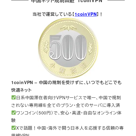
中国ネット規制回避”1coinVPN”
当社で運営している【
1coinVPN
】！
1coinVPN – 中国の規制を受けずに、いつでもどこでも
快適ネット
日系中国滞在者向けVPNサービスで唯一、中国で規制
されない専用線を全てのプラン・全てのサーバに導入済
ワンコイン（500円）で、安心・高速・自由なオンライン体
験
Xで話題！中国・海外で闘う日本人を応援する信頼の専
用線VPN