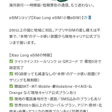
海外旅行・一時帰国・短期滞在の通信、もう迷わない。
eSIMショップ【Xiao Long eSIM（小龍eSIM）】
200以上の国と地域に対応。アプリやSIMの差し替えは不
要で、“本物”のデータ使い放題から現地キャリア公式プラ
ンまで揃います。
【Xiao Long eSIMの特徴】
クイックインストールリンク or QRコード で 最短3分で
設定完了
何GB使っても減速なしの“本物”のデータ使い放題（テ
ザリングも無制限）
韓国SKT・米T-Mobile・豪Vodafone・タイAIS・仏
Orange など現地キャリア公式プランあり
現地の電話番号付き・通話／SMS込みのプランもあり
世界200ヶ国以上のグローバルプラン、アジア・欧州・北
南米・中東・アフリカの周遊プランあり（切替不要）