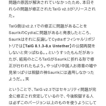
問題の原因が解決されていなかったため、本日そ
れらの問題が修正されたTaiG v2.3がリリースされ
た。
TaiG側はv2.2.1での修正に問題があることを
SaurikのCydiaに問題があると発表したところ、
Saurikはそれに反論してCydiaオフィシャルリポジ
トリでは【
TaiG 8.1.3-8.x Untether
】の公開再開を
しないと突っぱねる。。というすったもんだがあっ
たが、結局のところTaiGがSaurikに折れる形で修
正が行われたもよう。やっぱり中国人お得意の嘘や
見栄っぱりは脱獄の神Saurikには通用しなかった
ようだ。。笑
ということで、TaiG v2.3ではセキュリティ問題が完
全に修正され安定しているので、今後脱獄する人
は必ずこのバージョン以上のものを使うようにして