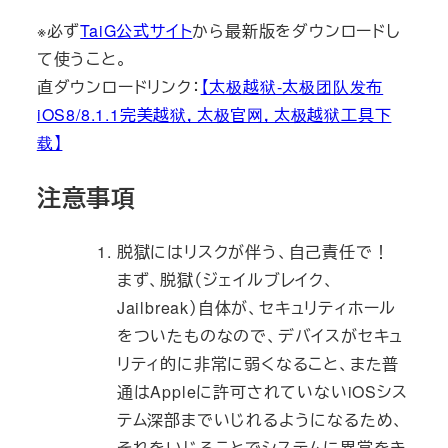
※必ず
TaiG公式サイト
から最新版をダウンロードし
て使うこと。
直ダウンロードリンク：
【太极越狱-太极团队发布
iOS8/8.1.1完美越狱，太极官网，太极越狱工具下
载】
注意事項
脱獄にはリスクが伴う、自己責任で！
まず、脱獄（ジェイルブレイク、
Jailbreak）自体が、セキュリティホール
をついたものなので、デバイスがセキュ
リティ的に非常に弱くなること、また普
通はAppleに許可されていないiOSシス
テム深部までいじれるようになるため、
それをいじることでシステムに異常をき