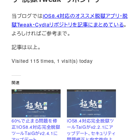
当ブログでは
iOS8.4対応のオススメ脱獄アプリ・脱
獄Tweak・Cydiaリポジトリを記事にまとめている
。
よろしければご参考まで。
記事は以上。
Visited 115 times, 1 visit(s) today
関連
60%で止まる問題を修
iOS8.4対応完全脱獄ツ
正!iOS8.4対応完全脱獄
ールTaiGがv2.2.1にア
ツールTaiGがv2.4.1に
ップデート、セキュリティ
アップデート
問題修正と安定性向上