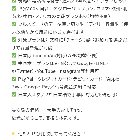
現地の電話番号付き・通話／SMS込みのプランもあり
世界200ヶ国以上のグローバルプラン、アジア・欧州・北
南米・中東・アフリカの周遊プランあり（切替不要）
フルスピードのデータ使い切り型／デイリー容量型／使
い放題型から用途に応じて選べます
対象プランは注文時に「チャージ（容量追加）」を選ぶだ
けで容量を追加可能
日本はdocomo/au対応（APN切替不要）
中国本土プランはVPNなしでGoogle・LINE・
X（Twitter）・YouTube・Instagram等利用可
PayPal／クレジットカード・デビットカード／Apple
Pay／Google Pay／暗号資産決済に対応
日本人スタッフが日本語で丁寧に対応（英語も可）
最安級の価格 — 大手のおよそ1/3。
後発だからこそ、価格も本気です。
他社とぜひ比較してみてください！