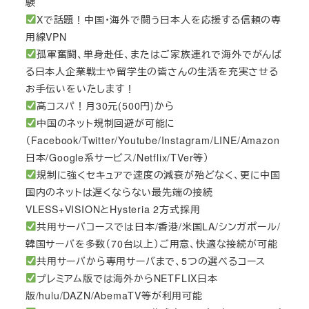
験
Xで話題！中国・海外で闘う日本人を応援する信頼の専
用線VPN
孤軍奮闘、単身赴任、またはご家族連れで海外でがんば
る日本人企業戦士や留学生の皆さんの生活を充実させる
お手伝いをいたします！
高コスパ！月30元(500円)から
中国のネット規制回避が可能に
（Facebook/Twitter/Youtube/Instagram/LINE/Amazon
日本/Google系サービス/Netflix/TVer等）
規制に強くセキュアで速度の減衰が殆どなく、更に中国
国内のネットは遅くならない最先端の接続
VLESS+VISIONとHysteria 2方式採用
共用サーバコースでは日本/香港/米国LA/シンガポール/
韓国サーバを多数（70台以上）ご用意、快適な接続が可能
共用サーバから専用サーバまで、5つの選べるコース
プレミアム版では海外からNETFLIX日本
版/hulu/DAZN/AbemaTV等が利用可能