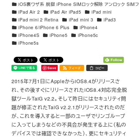
カテゴリー
iOS裏ワザ系 脱獄 iPhone SIMロック解除 アンロック SIM
カテゴリー
カテゴリー
カテゴリー
iPad Air 2
iPad Air iPad5
iPad mini
カテゴリー
カテゴリー
カテゴリー
iPad mini 2 Retina
iPad mini 3
iPad3
カテゴリー
カテゴリー
iPhone 6/iPhone 6 Plus
iPhone4
カテゴリー
カテゴリー
カテゴリー
iPhone4S
iPhone5
iPhone5c
カテゴリー
iPhone5s
Save
フィード
コピー
2015年7月1日にAppleからiOS8.4がリリースさ
れ、その後すぐにリリースされたiOS8.4対応完全脱
獄ツールTaiG v2.2。そして昨日にはセキュリティ問
題が修正されたTaiG v2.2.1がリリースされたのだ
が、これを導入すると一部のユーザでリンゴループ
に入ってしまうなどの不具合が発生する上に（私の
デバイスでは確認できなかった）、更にセキュリティ