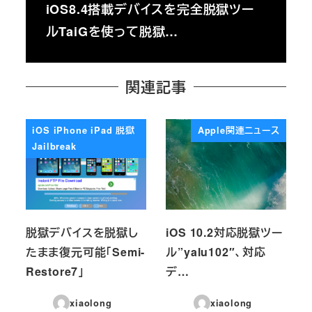
iOS8.4搭載デバイスを完全脱獄ツー
ルTaiGを使って脱獄…
関連記事
iOS iPhone iPad 脱獄
Apple関連ニュース
Jailbreak
脱獄デバイスを脱獄し
iOS 10.2対応脱獄ツー
たまま復元可能「Semi-
ル”yalu102″、対応
Restore7」
デ…
xiaolong
xiaolong