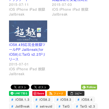
2015-07-11
2015-07-03
iOS iPhone iPad 脱獄
iOS iPhone iPad 脱獄
Jailbreak
Jailbreak
iOS8.4対応完全脱獄ツ
ールPP Jailbreak(for
iOS8)とTaiG v2.2がリ
リース
2015-07-01
iOS iPhone iPad 脱獄
Jailbreak
Save
フィード
コピー
iOS8.1.3
iOS8.2
iOS8.3
iOS8.4
JailBreak
setreuid
TaiG
TaiG v2.3