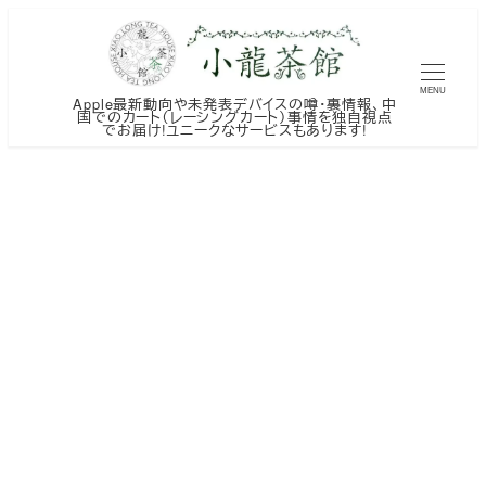
メ
イ
ン
MENU
Apple最新動向や未発表デバイスの噂・裏情報、中
コ
国でのカート（レーシングカート）事情を独自視点
でお届け!ユニークなサービスもあります!
ン
テ
ン
ツ
へ
移
動