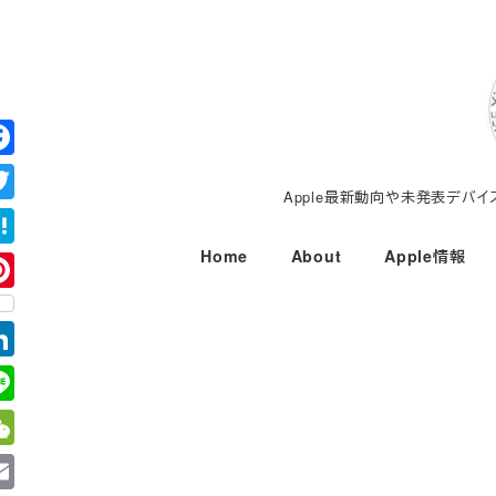
メ
イ
ン
コ
ン
テ
Apple最新動向や未発表デバ
ン
ツ
Home
About
Apple情報
へ
移
動