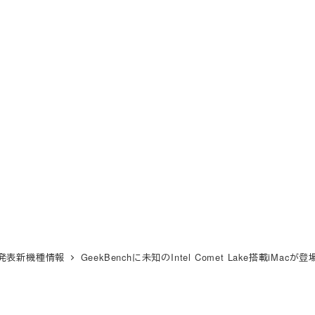
e未発表新機種情報
GeekBenchに未知のIntel Comet Lake搭載iMa