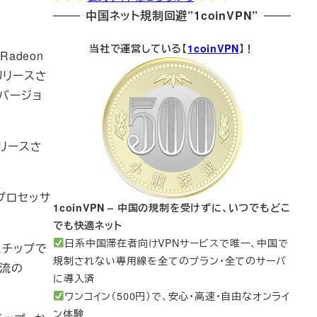
中国ネット規制回避”1coinVPN”
当社で運営している【
1coinVPN
】！
adeon
リリースさ
プバージョ
リリースさ
Wプロセッサ
1coinVPN – 中国の規制を受けずに、いつでもどこ
でも快適ネット
日系中国滞在者向けVPNサービスで唯一、中国で
たチップで
規制されない専用線を全てのプラン・全てのサーバ
主流の
に導入済
ワンコイン（500円）で、安心・高速・自由なオンライ
ン体験