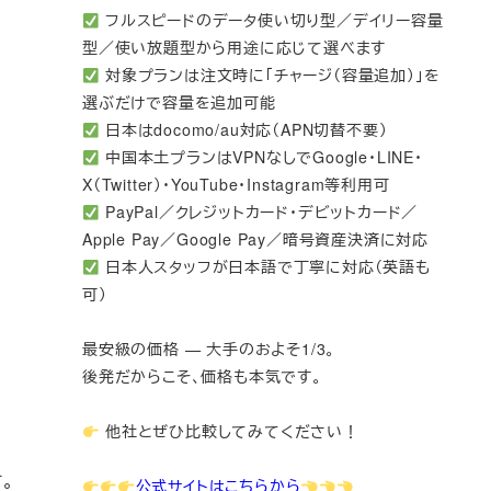
フルスピードのデータ使い切り型／デイリー容量
型／使い放題型から用途に応じて選べます
対象プランは注文時に「チャージ（容量追加）」を
選ぶだけで容量を追加可能
日本はdocomo/au対応（APN切替不要）
中国本土プランはVPNなしでGoogle・LINE・
X（Twitter）・YouTube・Instagram等利用可
PayPal／クレジットカード・デビットカード／
Apple Pay／Google Pay／暗号資産決済に対応
日本人スタッフが日本語で丁寧に対応（英語も
可）
最安級の価格 — 大手のおよそ1/3。
後発だからこそ、価格も本気です。
他社とぜひ比較してみてください！
。
公式サイトはこちらから