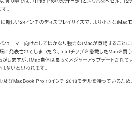
前の噂では、「iPad Proの設計言語」とスリムなベゼル、T2
ます。
は、2020年に新しい24インチのディスプレイサイズで、より小さなiMa
ンシューマー向けとしてはかなり強力なiMacが登場することに
とが既に発表されてしまった今、Intelチップを搭載したMacを
がしますが、iMac自体は長らくメジャーアップデートされて
ザは多いと思われます。
eモデル及びMacBook Pro 13インチ 2018モデルを持っているた