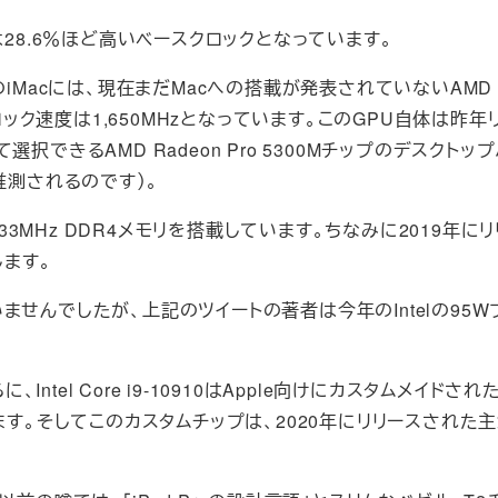
0910は28.6％ほど高いベースクロックとなっています。
Macには、現在まだMacへの搭載が発表されていないAMD R
ロック速度は1,650MHzとなっています。このGPU自体は昨年
て選択できるAMD Radeon Pro 5300Mチップのデスクトッ
推測されるのです）。
333MHz DDR4メモリを搭載しています。ちなみに2019年に
します。
ていませんでしたが、上記のツイートの著者は今年のIntelの95
el Core i9-10910はApple向けにカスタムメイドされ
ます。そしてこのカスタムチップは、2020年にリリースされた