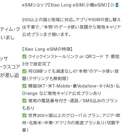
eSIMショップ【Xiao Long eSIM（小龍eSIM）】
200以上の国と地域に対応。アプリやSIMの差し替え
は不要で、“本物”のデータ使い放題から現地キャリア
、ティム・ク
公式プランまで揃います。
ていまし
【Xiao Long eSIMの特徴】
クイックインストールリンク or QRコード で 最短
セッサ
3分で設定完了
ークスコア
何GB使っても減速なしの“本物”のデータ使い放
スが差し迫
題（テザリングも無制限）
韓国SKT・米T-Mobile・豪Vodafone・タイAIS・仏
Orange など現地キャリア公式プランあり
現地の電話番号付き・通話／SMS込みのプラン
もあり
世界200ヶ国以上のグローバルプラン、アジア・欧
州・北南米・中東・アフリカの周遊プランあり（切替不
要）