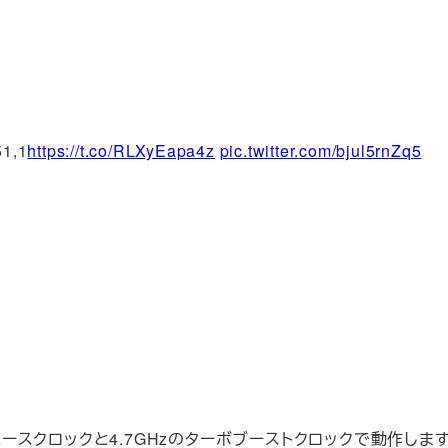
1,1
https://t.co/RLXyEapa4z
pic.twitter.com/bjul5rnZq5
ベースクロックと4.7GHzのターボブーストクロックで動作します