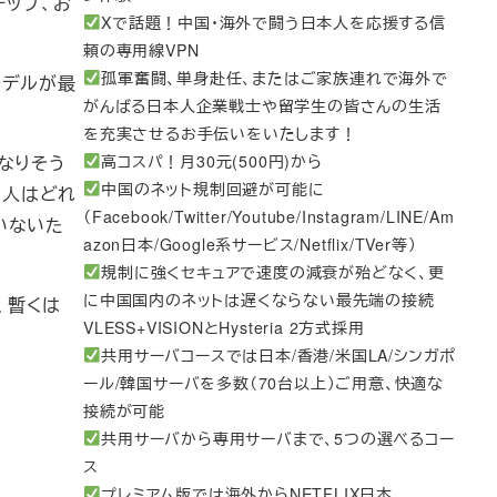
チップ、お
Xで話題！中国・海外で闘う日本人を応援する信
頼の専用線VPN
孤軍奮闘、単身赴任、またはご家族連れで海外で
cモデルが最
がんばる日本人企業戦士や留学生の皆さんの生活
を充実させるお手伝いをいたします！
高コスパ！月30元(500円)から
なりそう
中国のネット規制回避が可能に
買う人はどれ
（Facebook/Twitter/Youtube/Instagram/LINE/Am
いないた
azon日本/Google系サービス/Netflix/TVer等）
規制に強くセキュアで速度の減衰が殆どなく、更
に中国国内のネットは遅くならない最先端の接続
め、暫くは
VLESS+VISIONとHysteria 2方式採用
共用サーバコースでは日本/香港/米国LA/シンガポ
ール/韓国サーバを多数（70台以上）ご用意、快適な
接続が可能
共用サーバから専用サーバまで、5つの選べるコー
ス
プレミアム版では海外からNETFLIX日本