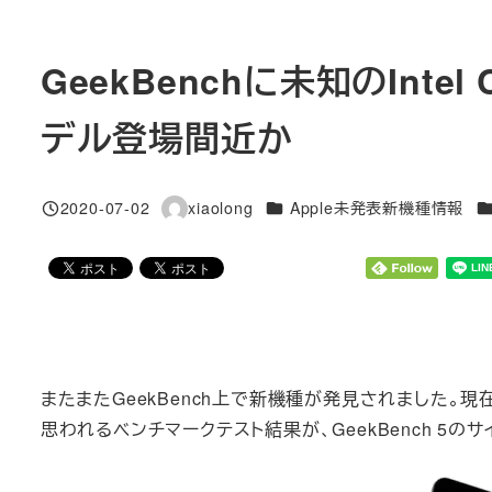
GeekBenchに未知のIntel
デル登場間近か
カテゴリー
カ
2020-07-02
xiaolong
Apple未発表新機種情報
投稿日
著
者
またまたGeekBench上で新機種が発見されました。現在はま
思われるベンチマークテスト結果が、GeekBench 5の