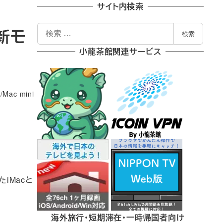
サイト内検索
検
、新モ
検索
索
小龍茶館関連サービス
/Mac mini
たiMacと
海外旅行・短期滞在・一時帰国者向け