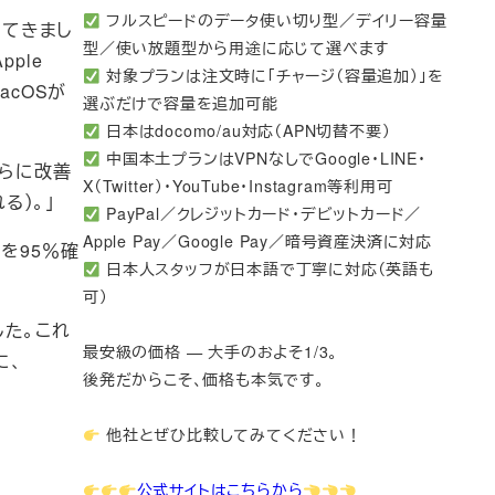
フルスピードのデータ使い切り型／デイリー容量
してきまし
型／使い放題型から用途に応じて選べます
ple
対象プランは注文時に「チャージ（容量追加）」を
acOSが
選ぶだけで容量を追加可能
日本はdocomo/au対応（APN切替不要）
中国本土プランはVPNなしでGoogle・LINE・
さらに改善
X（Twitter）・YouTube・Instagram等利用可
る）。」
PayPal／クレジットカード・デビットカード／
Apple Pay／Google Pay／暗号資産決済に対応
を95％確
日本人スタッフが日本語で丁寧に対応（英語も
可）
した。これ
最安級の価格 — 大手のおよそ1/3。
に、
後発だからこそ、価格も本気です。
他社とぜひ比較してみてください！
公式サイトはこちらから