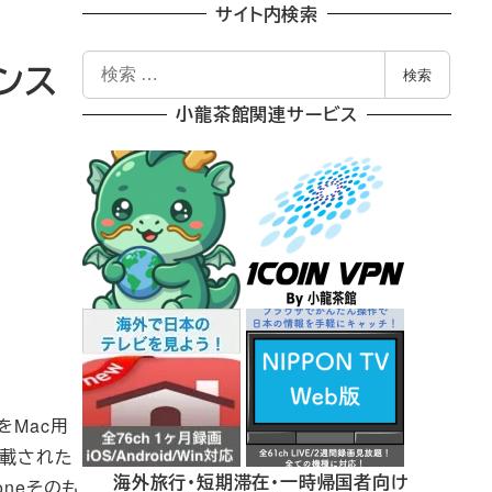
サイト内検索
検
インス
検索
索
小龍茶館関連サービス
をMac用
搭載された
海外旅行・短期滞在・一時帰国者向け
honeそのも