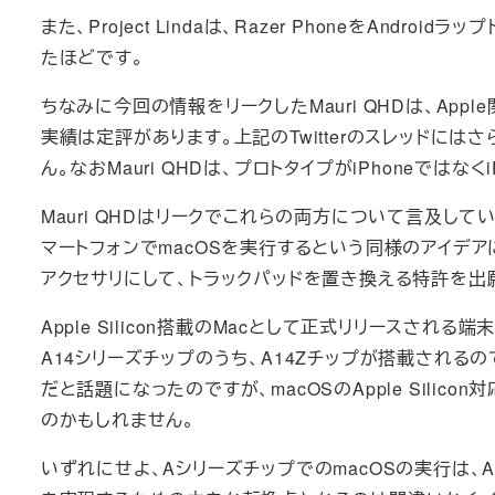
また、Project Lindaは、Razer PhoneをAnd
たほどです。
ちなみに今回の情報をリークしたMauri QHDは、Ap
実績は定評があります。上記のTwitterのスレッドに
ん。なおMauri QHDは、プロトタイプがiPhoneでは
Mauri QHDはリークでこれらの両方について言及して
マートフォンでmacOSを実行するという同様のアイデアに従っ
アクセサリにして、トラックパッドを置き換える特許を出
Apple Silicon搭載のMacとして正式リリースされる端
A14シリーズチップのうち、A14Zチップが搭載される
だと話題になったのですが、macOSのApple Sili
のかもしれません。
いずれにせよ、AシリーズチップでのmacOSの実行は、A