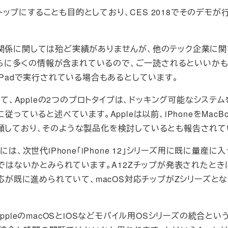
roidラップトップにすることも目的としており、CES 2018でそのデモ
ple関係に関しては殆ど実績がありませんが、他のテック企業に
はさらに多くの情報が含まれているので、ご一読されるといいか
なくiPadで実行されている場合もあるとしています。
いて、Appleの2つのプロトタイプは、ドッキング可能なシステム
ていると述べています。Appleは以前、iPhoneをMacBoo
願しており、そのような製品化を検討しているとも報告されて
末には、次世代iPhone「iPhone 12」シリーズ用に既に量産に
のではないかとみられています。A12Zチップが発表されたとき
con対応が既に進められていて、macOS対応チップがZシリーズと
ppleのmacOSとiOSなどモバイル用OSシリーズの統合とい