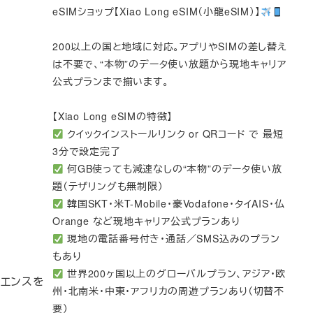
eSIMショップ【Xiao Long eSIM（小龍eSIM）】
200以上の国と地域に対応。アプリやSIMの差し替え
は不要で、“本物”のデータ使い放題から現地キャリア
公式プランまで揃います。
【Xiao Long eSIMの特徴】
クイックインストールリンク or QRコード で 最短
3分で設定完了
何GB使っても減速なしの“本物”のデータ使い放
題（テザリングも無制限）
韓国SKT・米T-Mobile・豪Vodafone・タイAIS・仏
Orange など現地キャリア公式プランあり
現地の電話番号付き・通話／SMS込みのプラン
もあり
世界200ヶ国以上のグローバルプラン、アジア・欧
リエンスを
州・北南米・中東・アフリカの周遊プランあり（切替不
要）