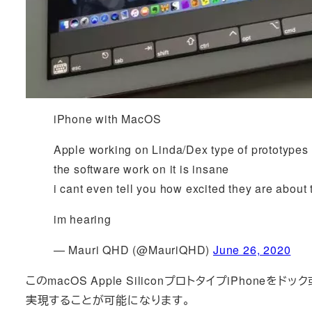
iPhone with MacOS
Apple working on Linda/Dex type of prototypes
the software work on it is insane
i cant even tell you how excited they are about
im hearing
— Mauri QHD (@MauriQHD)
June 26, 2020
このmacOS Apple SiliconプロトタイプiPho
実現することが可能になります。