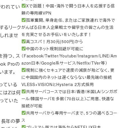
Xで話題！中国・海外で闘う日本人を応援する信
が行われてい
頼の専用線VPN
孤軍奮闘、単身赴任、またはご家族連れで海外で
関するリーク
がんばる日本人企業戦士や留学生の皆さんの生活
を充実させるお手伝いをいたします！
もしれませ
高コスパ！月30元(500円)から
中国のネット規制回避が可能に
を持つ、ス
（Facebook/Twitter/Youtube/Instagram/LINE/Am
azon日本/Google系サービス/Netflix/TVer等）
k Proの
規制に強くセキュアで速度の減衰が殆どなく、更
います。
に中国国内のネットは遅くならない最先端の接続
入っている
VLESS+VISIONとHysteria 2方式採用
共用サーバコースでは日本/香港/米国LA/シンガポ
にはZは何
ール/韓国サーバを多数（70台以上）ご用意、快適な
なっていた
接続が可能
共用サーバから専用サーバまで、5つの選べるコー
ス
う長年の夢
プレミアム版では海外からNETFLIX日本