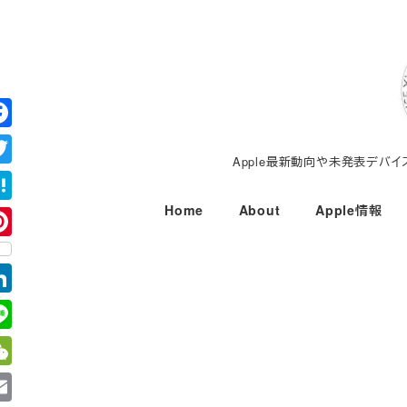
メ
イ
ン
コ
ン
テ
Apple最新動向や未発表デバ
ン
ツ
Home
About
Apple情報
へ
移
動