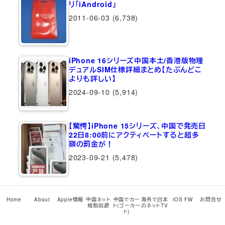
リ「iAndroid」
2011-06-03
(6,738)
iPhone 16シリーズ中国本土/香港版物理
デュアルSIM仕様詳細まとめ【たぶんどこ
よりも詳しい】
2024-09-10
(5,914)
【驚愕】iPhone 15シリーズ、中国で発売日
22日8:00前にアクティベートすると超多
額の罰金が！
2023-09-21
(5,478)
【今年から大変化！！2025/12/14更新】
iPhone 17シリーズ/iPhone…
Home
About
Apple情報
中国ネット
中国でカー
海外で日本
iOS FW
お問合せ
規制回避
ト(ゴーカー
のネットTV
ト)
2025-09-10
(5,213)