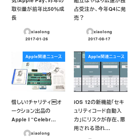
気!Apple Pay、昨年の
組立はやはり広達が独
取引量が前年比50％成
占受注か、今年Q4に発
長
売？
xiaolong
xiaolong
2017-01-26
2017-08-17
投稿日
投稿日
Apple関連ニュース
Apple関連ニュース
惜しい!チャリティオ
iOS 12の新機能「セキ
ークション出品の
ュリティコード自動入
Apple I “Celebr…
力」にリスクが存在、悪
用される恐れ…
xiaolong