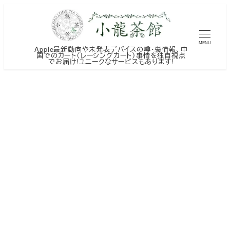
メ
イ
ン
MENU
Apple最新動向や未発表デバイスの噂・裏情報、中
コ
国でのカート（レーシングカート）事情を独自視点
でお届け!ユニークなサービスもあります!
ン
テ
ン
ツ
へ
移
動