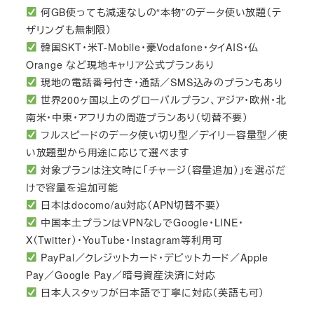
何GB使っても減速なしの“本物”のデータ使い放題（テ
ザリングも無制限）
韓国SKT・米T-Mobile・豪Vodafone・タイAIS・仏
Orange など現地キャリア公式プランあり
現地の電話番号付き・通話／SMS込みのプランもあり
世界200ヶ国以上のグローバルプラン、アジア・欧州・北
南米・中東・アフリカの周遊プランあり（切替不要）
フルスピードのデータ使い切り型／デイリー容量型／使
い放題型から用途に応じて選べます
対象プランは注文時に「チャージ（容量追加）」を選ぶだ
けで容量を追加可能
日本はdocomo/au対応（APN切替不要）
中国本土プランはVPNなしでGoogle・LINE・
X（Twitter）・YouTube・Instagram等利用可
PayPal／クレジットカード・デビットカード／Apple
Pay／Google Pay／暗号資産決済に対応
日本人スタッフが日本語で丁寧に対応（英語も可）