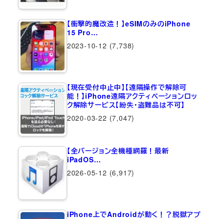
【衝撃的魔改造！】eSIMのみのiPhone
15 Pro…
2023-10-12
(7,738)
【現在受付中止中】【遠隔操作で解除可
能！】iPhone遠隔アクティベーションロッ
ク解除サービス【紛失・盗難品は不可】
2020-03-22
(7,047)
【全バージョン全機種網羅！最新
iPadOS…
2026-05-12
(6,917)
iPhone上でAndroidが動く！？脱獄アプ