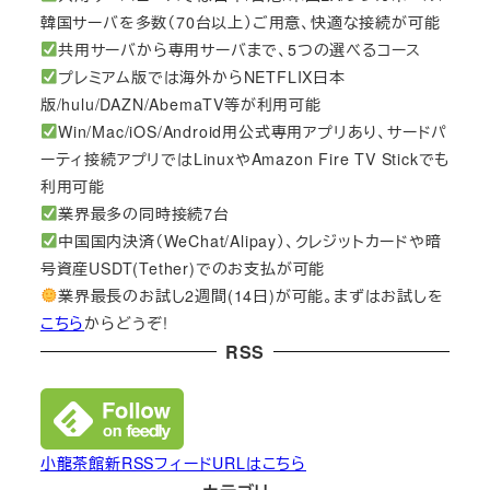
韓国サーバを多数（70台以上）ご用意、快適な接続が可能
共用サーバから専用サーバまで、5つの選べるコース
プレミアム版では海外からNETFLIX日本
版/hulu/DAZN/AbemaTV等が利用可能
Win/Mac/iOS/Android用公式専用アプリあり、サードパ
ーティ接続アプリではLinuxやAmazon Fire TV Stickでも
利用可能
業界最多の同時接続7台
中国国内決済（WeChat/Alipay）、クレジットカードや暗
号資産USDT(Tether)でのお支払が可能
業界最長のお試し2週間(14日)が可能。まずはお試しを
こちら
からどうぞ!
RSS
小龍茶館新RSSフィードURLはこちら