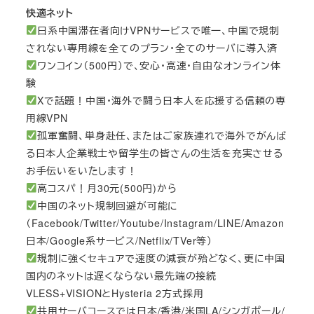
快適ネット
日系中国滞在者向けVPNサービスで唯一、中国で規制
されない専用線を全てのプラン・全てのサーバに導入済
ワンコイン（500円）で、安心・高速・自由なオンライン体
験
Xで話題！中国・海外で闘う日本人を応援する信頼の専
用線VPN
孤軍奮闘、単身赴任、またはご家族連れで海外でがんば
る日本人企業戦士や留学生の皆さんの生活を充実させる
お手伝いをいたします！
高コスパ！月30元(500円)から
中国のネット規制回避が可能に
（Facebook/Twitter/Youtube/Instagram/LINE/Amazon
日本/Google系サービス/Netflix/TVer等）
規制に強くセキュアで速度の減衰が殆どなく、更に中国
国内のネットは遅くならない最先端の接続
VLESS+VISIONとHysteria 2方式採用
共用サーバコースでは日本/香港/米国LA/シンガポール/