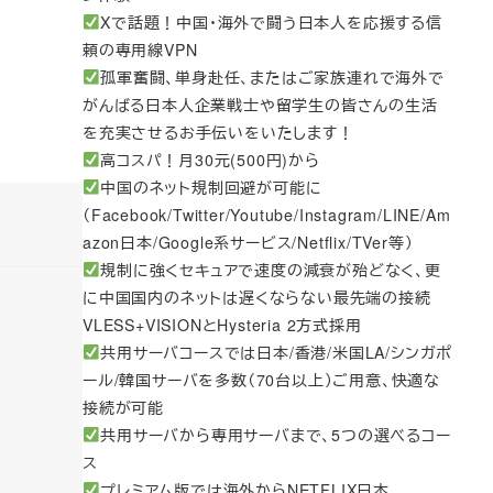
Xで話題！中国・海外で闘う日本人を応援する信
頼の専用線VPN
孤軍奮闘、単身赴任、またはご家族連れで海外で
がんばる日本人企業戦士や留学生の皆さんの生活
を充実させるお手伝いをいたします！
高コスパ！月30元(500円)から
中国のネット規制回避が可能に
（Facebook/Twitter/Youtube/Instagram/LINE/Am
azon日本/Google系サービス/Netflix/TVer等）
規制に強くセキュアで速度の減衰が殆どなく、更
に中国国内のネットは遅くならない最先端の接続
VLESS+VISIONとHysteria 2方式採用
共用サーバコースでは日本/香港/米国LA/シンガポ
ール/韓国サーバを多数（70台以上）ご用意、快適な
接続が可能
共用サーバから専用サーバまで、5つの選べるコー
ス
プレミアム版では海外からNETFLIX日本