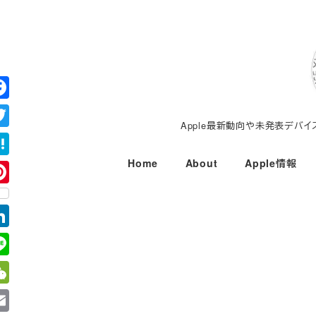
メ
イ
ン
コ
ン
テ
Apple最新動向や未発表デバ
ン
ツ
Home
About
Apple情報
へ
移
動