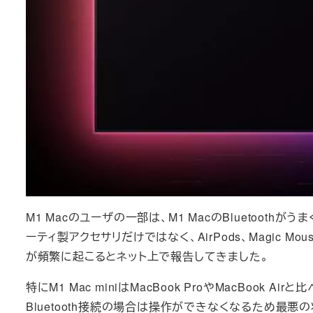
M1 Macのユーザの一部は、M1 MacのBluetoothが
ーティ製アクセサリだけではなく、AirPods、Magic Mo
が頻繁に起こるとネット上で報告してきました。
特にM1 Mac miniはMacBook ProやMacBo
Bluetooth接続の場合は操作ができなくなるため最悪