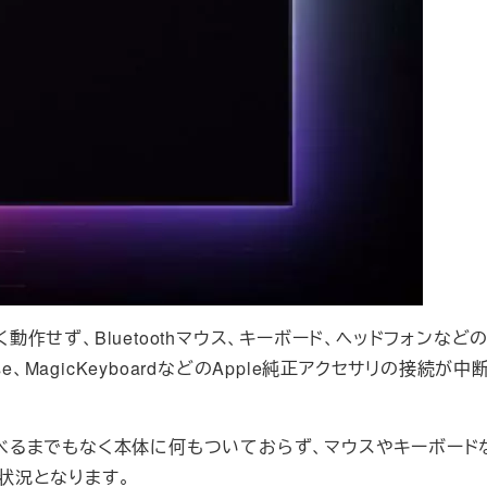
うまく動作せず、Bluetoothマウス、キーボード、ヘッドフォンなど
use、MagicKeyboardなどのApple純正アクセサリの接続が
ok Airと比べるまでもなく本体に何もついておらず、マウスやキーボー
の状況となります。