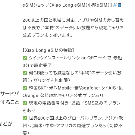
eSIMショップ【Xiao Long eSIM（小龍eSIM）】
200以上の国と地域に対応。アプリやSIMの差し替え
は不要で、“本物”のデータ使い放題から現地キャリア
公式プランまで揃います。
【Xiao Long eSIMの特徴】
クイックインストールリンク or QRコード で 最短
3分で設定完了
何GB使っても減速なしの“本物”のデータ使い放
題（テザリングも無制限）
韓国SKT・米T-Mobile・豪Vodafone・タイAIS・仏
のサードパ
Orange など現地キャリア公式プランあり
中断すること
現地の電話番号付き・通話／SMS込みのプラン
もあり
世界200ヶ国以上のグローバルプラン、アジア・欧
ドなどが
州・北南米・中東・アフリカの周遊プランあり（切替不
要）