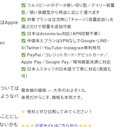
フルスピードのデータ使い切り型／デイリー容量
型／使い放題型から用途に応じて選べます
対象プランは注文時に「チャージ（容量追加）」を
Apple
選ぶだけで容量を追加可能
日本はdocomo/au対応（APN切替不要）
中国本土プランはVPNなしでGoogle・LINE・
own
X（Twitter）・YouTube・Instagram等利用可
PayPal／クレジットカード・デビットカード／
Apple Pay／Google Pay／暗号資産決済に対応
日本人スタッフが日本語で丁寧に対応（英語も
可）
容については
最安級の価格 — 大手のおよそ1/3。
のようなバ
後発だからこそ、価格も本気です。
他社とぜひ比較してみてください！
ることにし
くないかも
公式サイトはこちらから