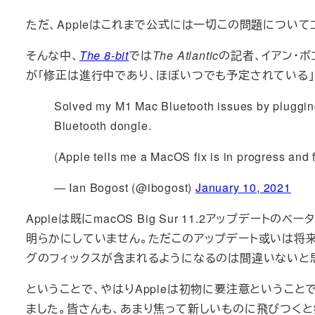
ただ、Appleはこれまで公式には一切この問題について
そんな中、
The 8-bit
では
The Atlantic
の記者、イアン・ボ
が「修正は進行中であり、ほぼいつでも予定されている
Solved my M1 Mac Bluetooth issues by pluggin
Bluetooth dongle.
(Apple tells me a MacOS fix is in progress and 
— Ian Bogost (@ibogost)
January 10, 2021
Appleは既にmacOS Big Sur 11.2アップデ
明らかにしていません。ただこのアップデート或いは将
グのフィックスが含まれるようになるのは間違いないと
ということで、やはりAppleは初物に要注意ということで。。私
ました。皆さんも、あまり焦って新しいものに飛びつく