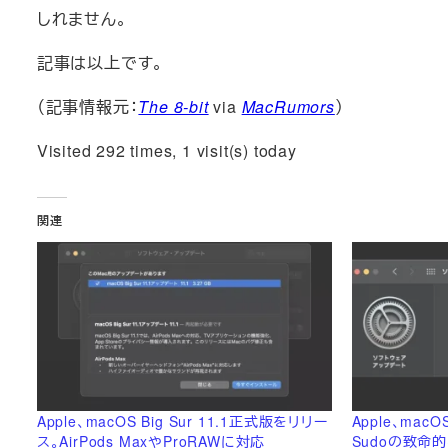
しれません。
記事は以上です。
（記事情報元：
The 8-bit
via
MacRumors
）
Visited 292 times, 1 visit(s) today
関連
Apple、macOS Big Sur 11.1正式版をリリー
Apple、macO
ス。AirPods MaxやProRAWに対応
Sudoの致命