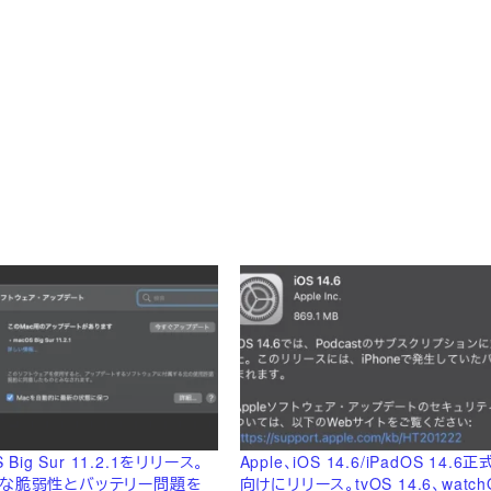
S Big Sur 11.2.1をリリース。
Apple、iOS 14.6/iPadOS 14.
的な脆弱性とバッテリー問題を
向けにリリース。tvOS 14.6、watchO