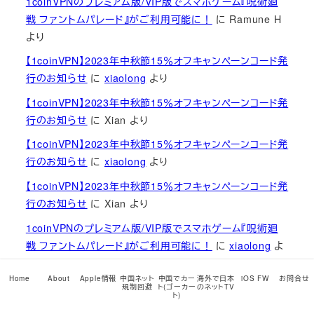
1coinVPNのプレミアム版/VIP版でスマホゲーム『呪術廻
戦 ファントムパレード』がご利用可能に！
に
Ramune H
より
【1coinVPN】2023年中秋節15％オフキャンペーンコード発
行のお知らせ
に
xiaolong
より
【1coinVPN】2023年中秋節15％オフキャンペーンコード発
行のお知らせ
に
Xian
より
【1coinVPN】2023年中秋節15％オフキャンペーンコード発
行のお知らせ
に
xiaolong
より
【1coinVPN】2023年中秋節15％オフキャンペーンコード発
行のお知らせ
に
Xian
より
1coinVPNのプレミアム版/VIP版でスマホゲーム『呪術廻
戦 ファントムパレード』がご利用可能に！
に
xiaolong
よ
り
Home
About
Apple情報
中国ネット
中国でカー
海外で日本
iOS FW
お問合せ
1coinVPNのプレミアム版/VIP版でスマホゲーム『呪術廻
規制回避
ト(ゴーカー
のネットTV
ト)
戦 ファントムパレード』がご利用可能に！
に
藤田
より