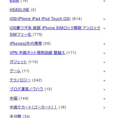
eSIM
(19)
HEADLINE
(2)
iOS(iPhone iPad iPod Touch OS)
(814)
iOS裏ワザ系 脱獄 iPhone SIMロック解除 アンロック
SIMフリー化
(775)
iPhone以外の携帯
(59)
VPN 中国ネット規制回避 壁越え
(171)
ガジェット
(110)
ゲーム
(11)
テクノロジー
(242)
ブログ運営ノウハウ
(13)
中国
(144)
中国でカート（ゴーカート）！
(18)
未分類
(34)