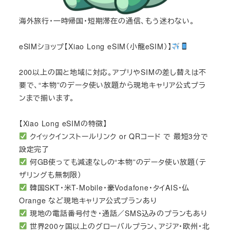
海外旅行・一時帰国・短期滞在の通信、もう迷わない。
eSIMショップ【Xiao Long eSIM（小龍eSIM）】
200以上の国と地域に対応。アプリやSIMの差し替えは不
要で、“本物”のデータ使い放題から現地キャリア公式プラ
ンまで揃います。
【Xiao Long eSIMの特徴】
クイックインストールリンク or QRコード で 最短3分で
設定完了
何GB使っても減速なしの“本物”のデータ使い放題（テ
ザリングも無制限）
韓国SKT・米T-Mobile・豪Vodafone・タイAIS・仏
Orange など現地キャリア公式プランあり
現地の電話番号付き・通話／SMS込みのプランもあり
世界200ヶ国以上のグローバルプラン、アジア・欧州・北