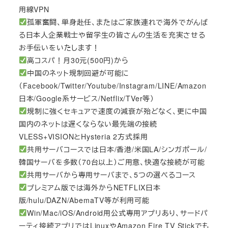
用線VPN
孤軍奮闘、単身赴任、またはご家族連れで海外でがんば
る日本人企業戦士や留学生の皆さんの生活を充実させる
お手伝いをいたします！
高コスパ！月30元(500円)から
中国のネット規制回避が可能に
（Facebook/Twitter/Youtube/Instagram/LINE/Amazon
日本/Google系サービス/Netflix/TVer等）
規制に強くセキュアで速度の減衰が殆どなく、更に中国
国内のネットは遅くならない最先端の接続
VLESS+VISIONとHysteria 2方式採用
共用サーバコースでは日本/香港/米国LA/シンガポール/
韓国サーバを多数（70台以上）ご用意、快適な接続が可能
共用サーバから専用サーバまで、5つの選べるコース
プレミアム版では海外からNETFLIX日本
版/hulu/DAZN/AbemaTV等が利用可能
Win/Mac/iOS/Android用公式専用アプリあり、サードパ
ーティ接続アプリではLinuxやAmazon Fire TV Stickでも