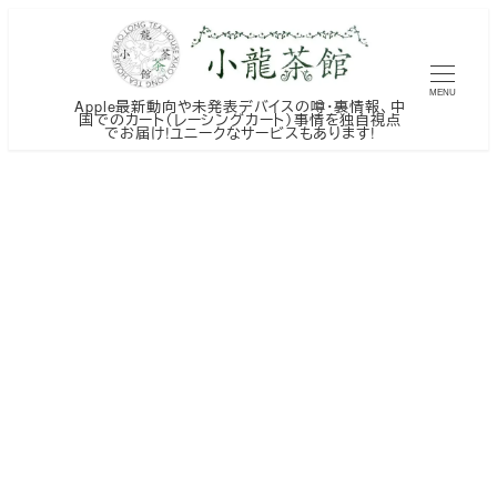
メ
イ
ン
MENU
Apple最新動向や未発表デバイスの噂・裏情報、中
コ
国でのカート（レーシングカート）事情を独自視点
でお届け!ユニークなサービスもあります!
ン
テ
ン
ツ
へ
移
動