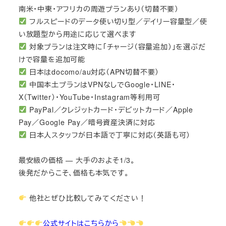
南米・中東・アフリカの周遊プランあり（切替不要）
フルスピードのデータ使い切り型／デイリー容量型／使
い放題型から用途に応じて選べます
対象プランは注文時に「チャージ（容量追加）」を選ぶだ
けで容量を追加可能
日本はdocomo/au対応（APN切替不要）
中国本土プランはVPNなしでGoogle・LINE・
X（Twitter）・YouTube・Instagram等利用可
PayPal／クレジットカード・デビットカード／Apple
Pay／Google Pay／暗号資産決済に対応
日本人スタッフが日本語で丁寧に対応（英語も可）
最安級の価格 — 大手のおよそ1/3。
後発だからこそ、価格も本気です。
他社とぜひ比較してみてください！
公式サイトはこちらから