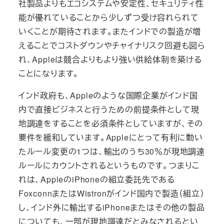
社製品よりもエコシステムや安定性、セキュリティ性
能が優れていることから少しずつ受け容れられて
いくことが期待されます。またインドでの製造が増
えることでコストダウンやチャイナリスク回避も図ら
れ、Appleは競合よりもより強い供給体制を築ける
ことになります。
インド政府も、Appleのような国際企業がインド国
内で直接ビジネスと行うための前提条件として現
地調達をすることを必須条件としていますが、その
要件を緩和しています。Appleにとって有利に動い
たルール変更の1つは、輸出のうち30％が現地調達
ルールにカウントされるというものです。つまりこ
れは、AppleのiPhoneの組立委託先である
FoxconnまたはWistronがインド国内で製造（組立）
し、インド外に輸出するiPhoneまたはその他の製品
についても、一部が現地調達だとみなされるとい