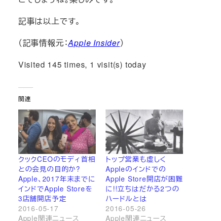
記事は以上です。
（記事情報元：
Apple Insider
）
Visited 145 times, 1 visit(s) today
関連
クックCEOのモディ首相
トップ営業も虚しく
との会見の目的か?
Appleのインドでの
Apple、2017年末までに
Apple Store開店が困難
インドでApple Storeを
に!!立ちはだかる2つの
3店舗開店予定
ハードルとは
2016-05-17
2016-05-26
Apple関連ニュース
Apple関連ニュース