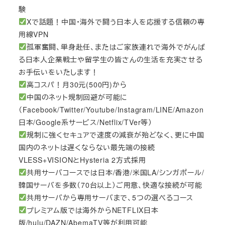
験
Xで話題！中国・海外で闘う日本人を応援する信頼の専
用線VPN
孤軍奮闘、単身赴任、またはご家族連れで海外でがんば
る日本人企業戦士や留学生の皆さんの生活を充実させる
お手伝いをいたします！
高コスパ！月30元(500円)から
中国のネット規制回避が可能に
（Facebook/Twitter/Youtube/Instagram/LINE/Amazon
日本/Google系サービス/Netflix/TVer等）
規制に強くセキュアで速度の減衰が殆どなく、更に中国
国内のネットは遅くならない最先端の接続
VLESS+VISIONとHysteria 2方式採用
共用サーバコースでは日本/香港/米国LA/シンガポール/
韓国サーバを多数（70台以上）ご用意、快適な接続が可能
共用サーバから専用サーバまで、5つの選べるコース
プレミアム版では海外からNETFLIX日本
版/hulu/DAZN/AbemaTV等が利用可能