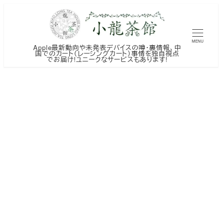
メ
イ
ン
MENU
Apple最新動向や未発表デバイスの噂・裏情報、中
コ
国でのカート（レーシングカート）事情を独自視点
でお届け!ユニークなサービスもあります!
ン
テ
ン
ツ
へ
移
動