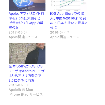
Apple、アフィリエイト料
iOS App Storeでの収
率を2.5%に大幅引き下
入、中国が2016Q1で初
げ予定!ただしApp内購
めて日本を抜いて世界2
買のみ
位に
2017-05-04
2016-04-17
Apple関連ニュース
Apple関連ニュース
全体の58%がiOS!iOS
ユーザはAndroidユーザ
よりもアプリ内課金で
2.5倍多めに消費
2016-07-03
Apple端末 Mac
iPhone iPad サービス