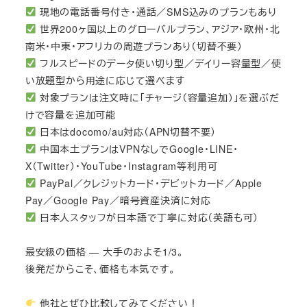
現地の電話番号付き・通話／SMS込みのプランもあり
世界200ヶ国以上のグローバルプラン、アジア・欧州・北
南米・中東・アフリカの周遊プランあり（切替不要）
フルスピードのデータ使い切り型／デイリー容量型／使
い放題型から用途に応じて選べます
対象プランは注文時に「チャージ（容量追加）」を選ぶだ
けで容量を追加可能
日本はdocomo/au対応（APN切替不要）
中国本土プランはVPNなしでGoogle・LINE・
X（Twitter）・YouTube・Instagram等利用可
PayPal／クレジットカード・デビットカード／Apple
Pay／Google Pay／暗号資産決済に対応
日本人スタッフが日本語で丁寧に対応（英語も可）
最安級の価格 — 大手のおよそ1/3。
後発だからこそ、価格も本気です。
他社とぜひ比較してみてください！