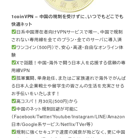
1coinVPN – 中国の規制を受けずに、いつでもどこでも
快適ネット
日系中国滞在者向けVPNサービスで唯一、中国で規制
されない専用線を全てのプラン・全てのサーバに導入済
ワンコイン（500円）で、安心・高速・自由なオンライン体
験
Xで話題！中国・海外で闘う日本人を応援する信頼の専
用線VPN
孤軍奮闘、単身赴任、またはご家族連れで海外でがんば
る日本人企業戦士や留学生の皆さんの生活を充実させる
お手伝いをいたします！
高コスパ！月30元(500円)から
中国のネット規制回避が可能に
（Facebook/Twitter/Youtube/Instagram/LINE/Amazon
日本/Google系サービス/Netflix/TVer等）
規制に強くセキュアで速度の減衰が殆どなく、更に中国