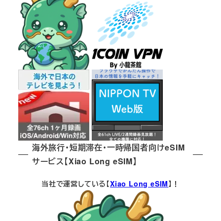
海外旅行・短期滞在・一時帰国者向けeSIM
サービス【Xiao Long eSIM】
当社で運営している【
Xiao Long eSIM
】！