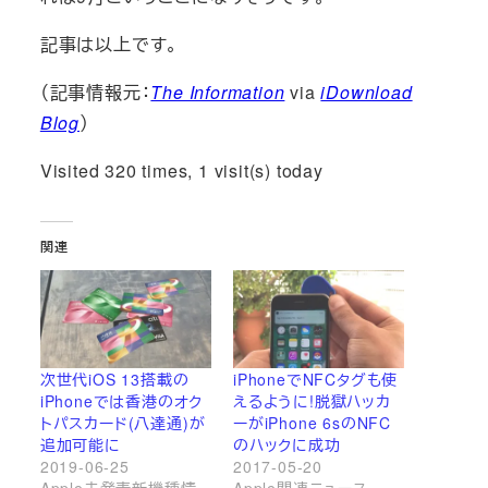
記事は以上です。
（記事情報元：
The Information
via
iDownload
Blog
）
Visited 320 times, 1 visit(s) today
関連
次世代iOS 13搭載の
iPhoneでNFCタグも使
iPhoneでは香港のオク
えるように!脱獄ハッカ
トパスカード(八達通)が
ーがiPhone 6sのNFC
追加可能に
のハックに成功
2019-06-25
2017-05-20