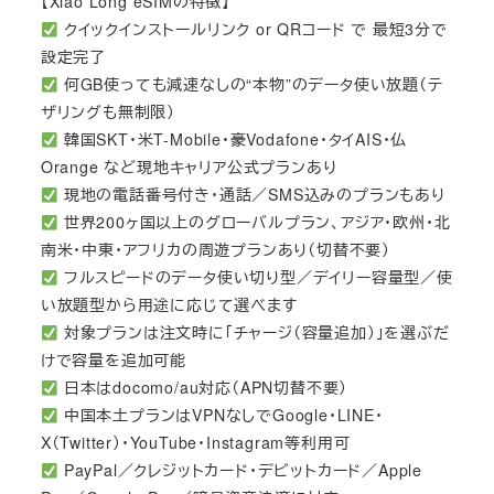
【Xiao Long eSIMの特徴】
クイックインストールリンク or QRコード で 最短3分で
設定完了
何GB使っても減速なしの“本物”のデータ使い放題（テ
ザリングも無制限）
韓国SKT・米T-Mobile・豪Vodafone・タイAIS・仏
Orange など現地キャリア公式プランあり
現地の電話番号付き・通話／SMS込みのプランもあり
世界200ヶ国以上のグローバルプラン、アジア・欧州・北
南米・中東・アフリカの周遊プランあり（切替不要）
フルスピードのデータ使い切り型／デイリー容量型／使
い放題型から用途に応じて選べます
対象プランは注文時に「チャージ（容量追加）」を選ぶだ
けで容量を追加可能
日本はdocomo/au対応（APN切替不要）
中国本土プランはVPNなしでGoogle・LINE・
X（Twitter）・YouTube・Instagram等利用可
PayPal／クレジットカード・デビットカード／Apple