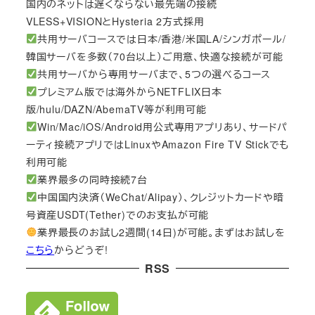
国内のネットは遅くならない最先端の接続
VLESS+VISIONとHysteria 2方式採用
共用サーバコースでは日本/香港/米国LA/シンガポール/
韓国サーバを多数（70台以上）ご用意、快適な接続が可能
共用サーバから専用サーバまで、5つの選べるコース
プレミアム版では海外からNETFLIX日本
版/hulu/DAZN/AbemaTV等が利用可能
Win/Mac/iOS/Android用公式専用アプリあり、サードパ
ーティ接続アプリではLinuxやAmazon Fire TV Stickでも
利用可能
業界最多の同時接続7台
中国国内決済（WeChat/Alipay）、クレジットカードや暗
号資産USDT(Tether)でのお支払が可能
業界最長のお試し2週間(14日)が可能。まずはお試しを
こちら
からどうぞ!
RSS