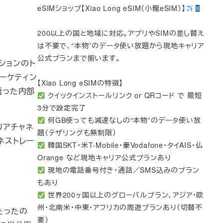
eSIMショップ【Xiao Long eSIM（小龍eSIM）】
200以上の国と地域に対応。アプリやSIMの差し替え
は不要で、“本物”のデータ使い放題から現地キャリア
公式プランまで揃います。
ションのト
ーケティン
【Xiao Long eSIMの特徴】
語った内部
クイックインストールリンク or QRコード で 最短
3分で設定完了
何GB使っても減速なしの“本物”のデータ使い放
ャリアチャネ
題（テザリングも無制限）
ネストレー
韓国SKT・米T-Mobile・豪Vodafone・タイAIS・仏
Orange など現地キャリア公式プランあり
現地の電話番号付き・通話／SMS込みのプラン
もあり
世界200ヶ国以上のグローバルプラン、アジア・欧
州・北南米・中東・アフリカの周遊プランあり（切替不
はたったの
要）