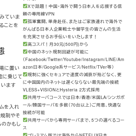
Xで話題！中国・海外で闘う日本人を応援する信
頼の専用線VPN
とみていま
孤軍奮闘、単身赴任、またはご家族連れで海外で
ることを
がんばる日本人企業戦士や留学生の皆さんの生活
を充実させるお手伝いをいたします！
高コスパ！月30元(500円)から
態
中国のネット規制回避が可能に
（Facebook/Twitter/Youtube/Instagram/LINE/Am
azon日本/Google系サービス/Netflix/TVer等）
市場に置い
規制に強くセキュアで速度の減衰が殆どなく、更
虚に乗じて
に中国国内のネットは遅くならない最先端の接続
ています
VLESS+VISIONとHysteria 2方式採用
共用サーバコースでは日本/香港/米国LA/シンガポ
ール/韓国サーバを多数（70台以上）ご用意、快適な
ームを入れ
接続が可能
法規制やそ
共用サーバから専用サーバまで、5つの選べるコー
るのかもし
ス
プレミアム版では海外からNETFLIX日本