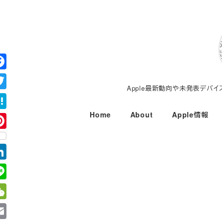
メ
イ
ン
コ
ン
テ
Apple最新動向や未発表デバ
ン
ツ
Home
About
Apple情報
へ
移
動