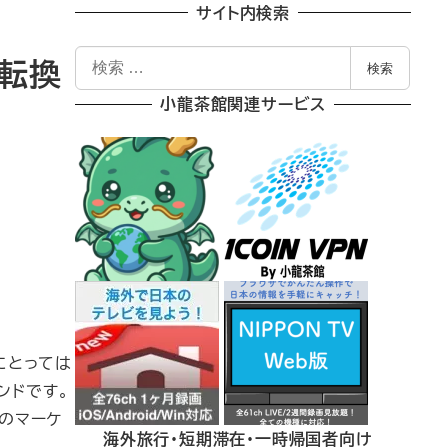
サイト内検索
検
の転換
検索
索
小龍茶館関連サービス
にとっては
ンドです。
数のマーケ
海外旅行・短期滞在・一時帰国者向け