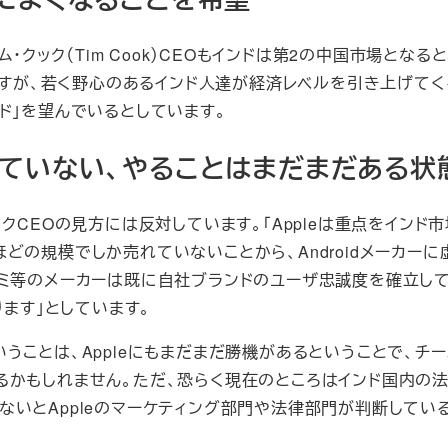
・クック（Tim Cook）CEOもインドは第2の中国市場となる
いますが、若く野心のあるインド人達が経済レベルを引き上げてく
ド」を望んでいるとしています。
なっていない、やることはまだまだある状
はクックCEOの見方には反対しています。「Appleは重点をインド
どの規模でしか売れていないことから、Androidメーカーに
オミ等のメーカーは既に自社ブランドのユーザ忠誠度を確立し
ります」としています。
うことは、Appleにもまだまだ勝機があるということで、チ
るかもしれません。ただ、恐らく現在のところはインド国内の
いとAppleのマーケティング部門や法律部門が判断してい