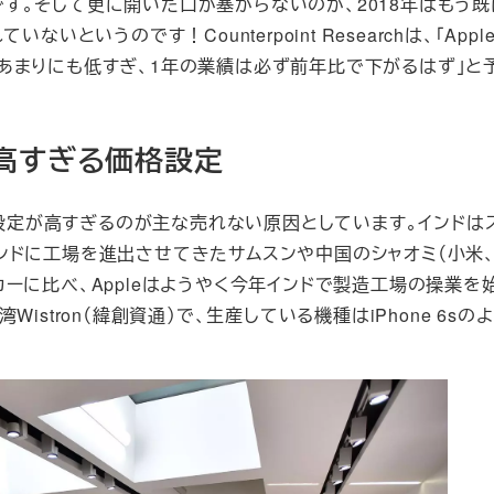
とです。そして更に開いた口が塞がらないのが、2018年はもう
というのです！Counterpoint Researchは、「App
あまりにも低すぎ、1年の業績は必ず前年比で下がるはず」と
は高すぎる価格設定
格設定が高すぎるのが主な売れない原因としています。インドは
に工場を進出させてきたサムスンや中国のシャオミ（小米、Xi
ーに比べ、Appleはようやく今年インドで製造工場の操業を
stron（緯創資通）で、生産している機種はiPhone 6sの