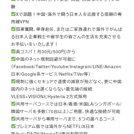
験
Xで話題！中国・海外で闘う日本人を応援する信頼の専
用線VPN
孤軍奮闘、単身赴任、またはご家族連れで海外でがんば
る日本人企業戦士や留学生の皆さんの生活を充実させる
お手伝いをいたします！
高コスパ！月30元(500円)から
中国のネット規制回避が可能に
（Facebook/Twitter/Youtube/Instagram/LINE/Amazon
日本/Google系サービス/Netflix/TVer等）
規制に強くセキュアで速度の減衰が殆どなく、更に中国
国内のネットは遅くならない最先端の接続
VLESS+VISIONとHysteria 2方式採用
共用サーバコースでは日本/香港/米国LA/シンガポール/
韓国サーバを多数（70台以上）ご用意、快適な接続が可能
共用サーバから専用サーバまで、5つの選べるコース
プレミアム版では海外からNETFLIX日本
版/hulu/DAZN/AbemaTV等が利用可能