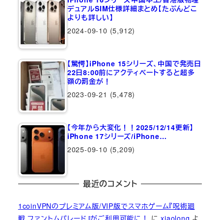
デュアルSIM仕様詳細まとめ【たぶんどこ
よりも詳しい】
2024-09-10
(5,912)
【驚愕】iPhone 15シリーズ、中国で発売日
22日8:00前にアクティベートすると超多
額の罰金が！
2023-09-21
(5,478)
【今年から大変化！！2025/12/14更新】
iPhone 17シリーズ/iPhone…
2025-09-10
(5,209)
最近のコメント
1coinVPNのプレミアム版/VIP版でスマホゲーム『呪術廻
戦 ファントムパレード』がご利用可能に！
に
xiaolong
よ