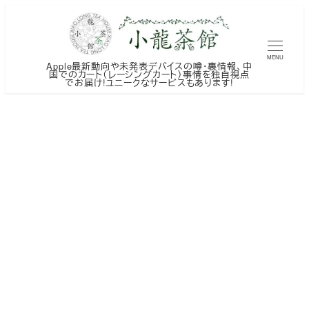
メ
イ
ン
MENU
Apple最新動向や未発表デバイスの噂・裏情報、中
コ
国でのカート（レーシングカート）事情を独自視点
でお届け!ユニークなサービスもあります!
ン
テ
ン
ツ
へ
移
動