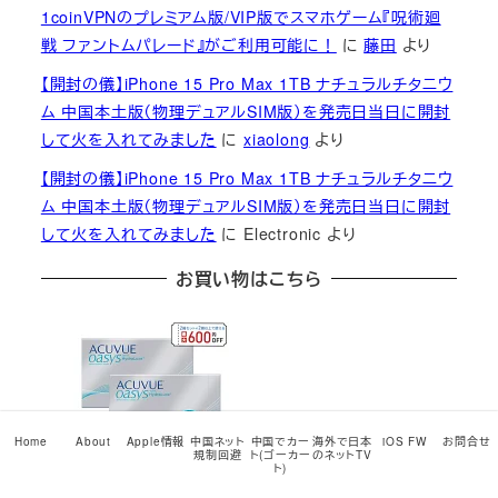
1coinVPNのプレミアム版/VIP版でスマホゲーム『呪術廻
戦 ファントムパレード』がご利用可能に！
に
藤田
より
【開封の儀】iPhone 15 Pro Max 1TB ナチュラルチタニウ
ム 中国本土版（物理デュアルSIM版）を発売日当日に開封
して火を入れてみました
に
xiaolong
より
【開封の儀】iPhone 15 Pro Max 1TB ナチュラルチタニウ
ム 中国本土版（物理デュアルSIM版）を発売日当日に開封
して火を入れてみました
に
Electronic
より
お買い物はこちら
Home
About
Apple情報
中国ネット
中国でカー
海外で日本
iOS FW
お問合せ
規制回避
ト(ゴーカー
のネットTV
ト)