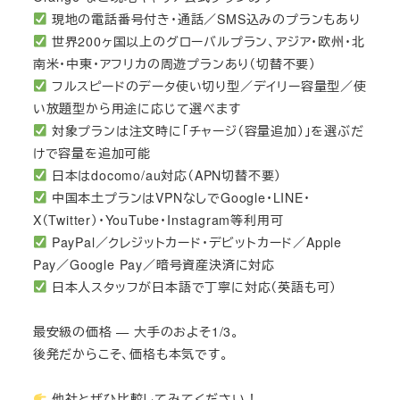
現地の電話番号付き・通話／SMS込みのプランもあり
世界200ヶ国以上のグローバルプラン、アジア・欧州・北
南米・中東・アフリカの周遊プランあり（切替不要）
フルスピードのデータ使い切り型／デイリー容量型／使
い放題型から用途に応じて選べます
対象プランは注文時に「チャージ（容量追加）」を選ぶだ
けで容量を追加可能
日本はdocomo/au対応（APN切替不要）
中国本土プランはVPNなしでGoogle・LINE・
X（Twitter）・YouTube・Instagram等利用可
PayPal／クレジットカード・デビットカード／Apple
Pay／Google Pay／暗号資産決済に対応
日本人スタッフが日本語で丁寧に対応（英語も可）
最安級の価格 — 大手のおよそ1/3。
後発だからこそ、価格も本気です。
他社とぜひ比較してみてください！