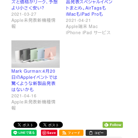
ズと価格がリーク、予想
品発表スペシャルイベン
より小さく安い?
トまとめ。AirTagsも
2021-03-27
iMacもiPad Proも
Apple未発表新機種情
2021-04-21
報
Apple端末 Mac
iPhone iPad サービス
Mark Gurman:4月20
日のAppleイベントでは
驚くような新製品発表
はないかも
2021-04-16
Apple未発表新機種情
報
Save
フィード
コピー