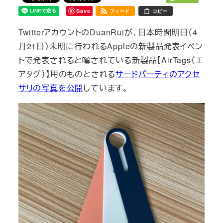
Save
フィード
コピー
TwitterアカウントのDuanRuiが、日本時間明日（4
月21日）未明に行われるAppleの新製品発表イベン
トで発表されると噂されている新製品【AirTags（エ
アタグ）】用のものとされる
サードパーティのアクセ
サリの写真を公開
しています。