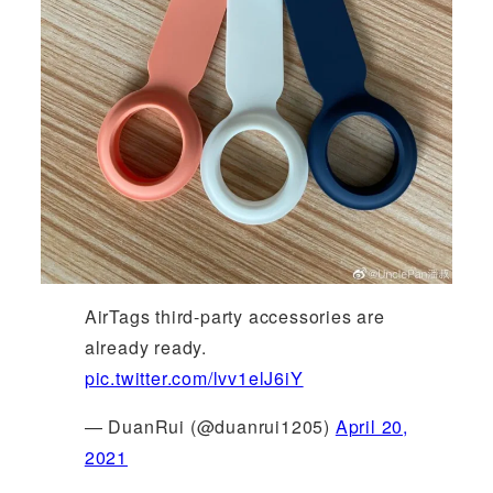
AirTags third-party accessories are
already ready.
pic.twitter.com/lvv1elJ6iY
— DuanRui (@duanrui1205)
April 20,
2021