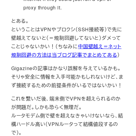
proxy through it.
とある。
ということはVPNやプロクシ（SSH接続等）で先に
壁越えてないと（＝規制回避してないと）ダメって
ことじゃないかい！（ちなみに
中国壁越え＝ネット
規制回避の方法は当ブログ記事でまとめてある
）
Gigazineの記事はかなり誤解を与えているかも。
そりゃ安全に情報を入手可能かもしれないけど、ま
ず接続するための前提条件がいるではないかい！
これを繋いだ後、端末側でVPNを超えられるのか
が問題だ。しかも恐らく無理だ。
ルータモデム側で壁を超えなきゃいけないなら、結
構ハードル高い（VPNルータって結構値段するの
で）。