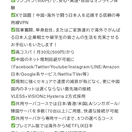
ワンコイン（500円）で、安心・高速・自由なオンライン体
験
Xで話題！中国・海外で闘う日本人を応援する信頼の専
用線VPN
孤軍奮闘、単身赴任、またはご家族連れで海外でがんば
る日本人企業戦士や留学生の皆さんの生活を充実させる
お手伝いをいたします！
高コスパ！月30元(500円)から
中国のネット規制回避が可能に
（Facebook/Twitter/Youtube/Instagram/LINE/Amazon
日本/Google系サービス/Netflix/TVer等）
規制に強くセキュアで速度の減衰が殆どなく、更に中国
国内のネットは遅くならない最先端の接続
VLESS+VISIONとHysteria 2方式採用
共用サーバコースでは日本/香港/米国LA/シンガポール/
韓国サーバを多数（70台以上）ご用意、快適な接続が可能
共用サーバから専用サーバまで、5つの選べるコース
プレミアム版では海外からNETFLIX日本