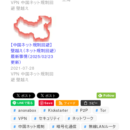
VPN 中国ネット規制回
避 壁越え
【中国ネット規制回避】
壁越え（ネット規制回避）
最新事情（2025/02/23
更新）
2021-07-28
VPN 中国ネット規制回
避 壁越え
Save
フィード
コピー
anonabox
Kickstarter
P2P
Tor
VPN
セキュリティ
ネットワーク
中国ネット規制
暗号化通信
無線LANルータ