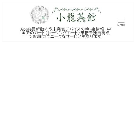
メ
イ
ン
MENU
Apple最新動向や未発表デバイスの噂・裏情報、中
コ
国でのカート（レーシングカート）事情を独自視点
でお届け!ユニークなサービスもあります!
ン
テ
ン
ツ
へ
移
動