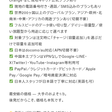
現地の電話番号付き・通話／SMS込みのプランもあり
世界200ヶ国以上のグローバルプラン、アジア・欧州・北
南米・中東・アフリカの周遊プランあり（切替不要）
フルスピードのデータ使い切り型／デイリー容量型／使
い放題型から用途に応じて選べます
対象プランは注文時に「チャージ（容量追加）」を選ぶだ
けで容量を追加可能
日本はdocomo/au対応（APN切替不要）
中国本土プランはVPNなしでGoogle・LINE・
X（Twitter）・YouTube・Instagram等利用可
PayPal／クレジットカード・デビットカード／Apple
Pay／Google Pay／暗号資産決済に対応
日本人スタッフが日本語で丁寧に対応（英語も可）
最安級の価格 — 大手のおよそ1/3。
後発だからこそ、価格も本気です。