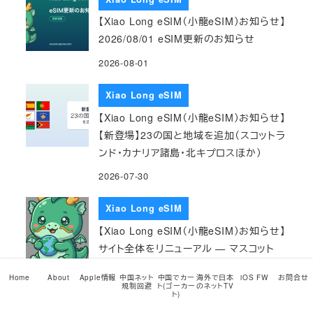
【Xiao Long eSIM（小龍eSIM）お知らせ】
2026/08/01 eSIM更新のお知らせ
2026-08-01
Xiao Long eSIM
【Xiao Long eSIM（小龍eSIM）お知らせ】
【新登場】23の国と地域を追加（スコットラ
ンド・カナリア諸島・北キプロスほか）
2026-07-30
Xiao Long eSIM
【Xiao Long eSIM（小龍eSIM）お知らせ】
サイト全体をリニューアル — マスコット
「ロンロン（仮）」も登場
Home
About
Apple情報
中国ネット
中国でカー
海外で日本
iOS FW
お問合せ
規制回避
ト(ゴーカー
のネットTV
2026-07-29
ト)