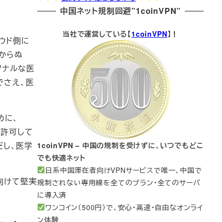
中国ネット規制回避”1coinVPN”
当社で運営している【
1coinVPN
】！
ラウド側に
からぬ
ソナルな医
でさえ、医
めに、
を許可して
だし、医学
1coinVPN – 中国の規制を受けずに、いつでもどこ
でも快適ネット
日系中国滞在者向けVPNサービスで唯一、中国で
に向けて堅実
規制されない専用線を全てのプラン・全てのサーバ
に導入済
ワンコイン（500円）で、安心・高速・自由なオンライ
ン体験