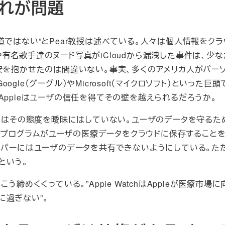
それが問題
べき道ではない”とPear教授は述べている。人々は個人情報をク
有名歌手達のヌード写真がiCloudから漏洩した事件は、少な
安を抱かせたのは間違いない。事実、多くのアメリカ人がパー
le（グーグル）やMicrosoft（マイクロソフト）といった巨頭
Appleはユーザの信任を得てその壁を越えられるだろうか。
いてはその態度を曖昧にはしていない。ユーザのデータを守るた
療アプリのプログラムがユーザの医療データをクラウドに保存すること
ッパーにはユーザのデータを共有できないようにしている。た
という。
をこう締めくくっている。”Apple WatchはAppleが医療市場
に過ぎない”。