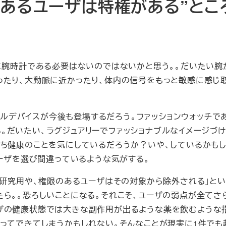
のあるユーザは特権がある”とこ
別に腕時計である必要はないのではないかと思う。。だいたい腕
ったり、大動脈に近かったり、体内の信号をもっと敏感に感じ
ラブルデバイスが今後も登場するだろう。ファッションウォッチで
だいたい、ラグジュアリーでファッショナブルなイメージづけ
にいちいち健康のことを気にしているだろうか？いや、しているかも
ユーザを選び間違っているような気がする。
学研究用や、権限のあるユーザはその対象から除外される」と
たら。。恐ろしいことになる。それこそ、ユーザの弱点が全てさ
のユーザの健康状態では大きな副作用が出るような薬を飲むような
ってできてしまうかもしれない。そんなことが現実に1件でも