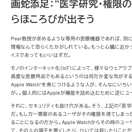
画蛇添足：”医学研究・権限
らほころびが出そう
Pear教授が求めるような専用の医療機器であれば、
情報なんて恐らくたかがしれている。もっと心臓に近か
イスであってもいいはずだ。
モノのインターネット化（IoT）によって、様々なウェア
高度な医療用品でもあるというのは何だか変な気がする。
Apple Watch”を身につけるような人が、そんな
が。。個人的にはAppleが機能を詰め込むために逆に
それに、セキュリティも抜け穴がある。そう、上記の「医
だ。もし万一悪意のあるユーザがその権限を得てしまっ
ることになるのだから。Apple Watchからその時
て、その人の調子を悪くしたり、ひいては殺したりことだ