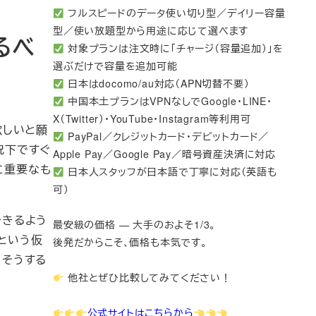
フルスピードのデータ使い切り型／デイリー容量
型／使い放題型から用途に応じて選べます
するべ
対象プランは注文時に「チャージ（容量追加）」を
選ぶだけで容量を追加可能
日本はdocomo/au対応（APN切替不要）
中国本土プランはVPNなしでGoogle・LINE・
X（Twitter）・YouTube・Instagram等利用可
欲しいと願
PayPal／クレジットカード・デビットカード／
況下ですぐ
Apple Pay／Google Pay／暗号資産決済に対応
に重要なも
日本人スタッフが日本語で丁寧に対応（英語も
可）
できるよう
最安級の価格 — 大手のおよそ1/3。
という仮
後発だからこそ、価格も本気です。
。そうする
他社とぜひ比較してみてください！
公式サイトはこちらから