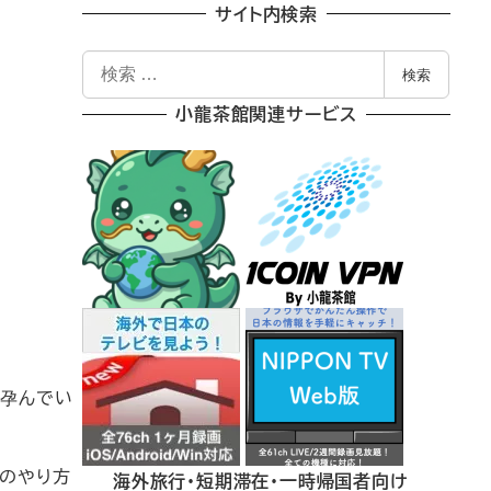
サイト内検索
検
e
検索
索
小龍茶館関連サービス
が孕んでい
eのやり方
海外旅行・短期滞在・一時帰国者向け