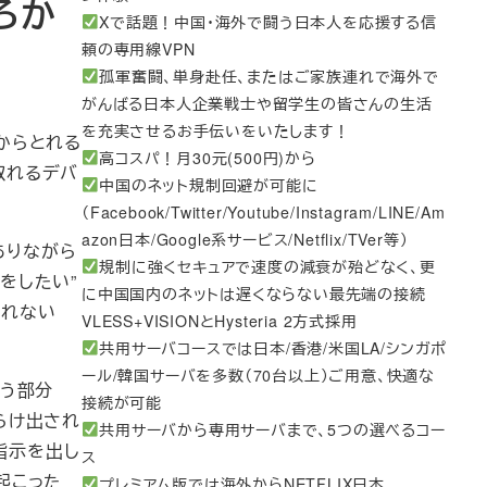
ろか
Xで話題！中国・海外で闘う日本人を応援する信
頼の専用線VPN
孤軍奮闘、単身赴任、またはご家族連れで海外で
がんばる日本人企業戦士や留学生の皆さんの生活
を充実させるお手伝いをいたします！
からとれる
高コスパ！月30元(500円)から
取れるデバ
中国のネット規制回避が可能に
（Facebook/Twitter/Youtube/Instagram/LINE/Am
azon日本/Google系サービス/Netflix/TVer等）
ありながら
規制に強くセキュアで速度の減衰が殆どなく、更
をしたい”
に中国国内のネットは遅くならない最先端の接続
しれない
VLESS+VISIONとHysteria 2方式採用
共用サーバコースでは日本/香港/米国LA/シンガポ
ール/韓国サーバを多数（70台以上）ご用意、快適な
いう部分
接続が可能
らけ出され
共用サーバから専用サーバまで、5つの選べるコー
指示を出し
ス
起こった
プレミアム版では海外からNETFLIX日本