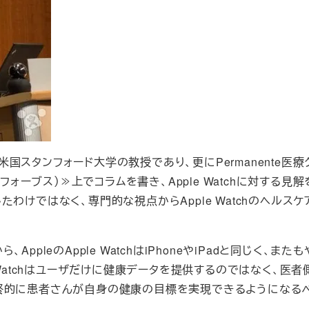
、米国スタンフォード大学の教授であり、更にPermanente医
フォーブス）≫上でコラムを書き、Apple Watchに対する見
わけではなく、専門的な視点からApple Watchのヘルスケ
pleのApple WatchはiPhoneやiPadと同じく、また
 Watchはユーザだけに健康データを提供するのではなく、医
終的に患者さんが自身の健康の目標を実現できるようになる