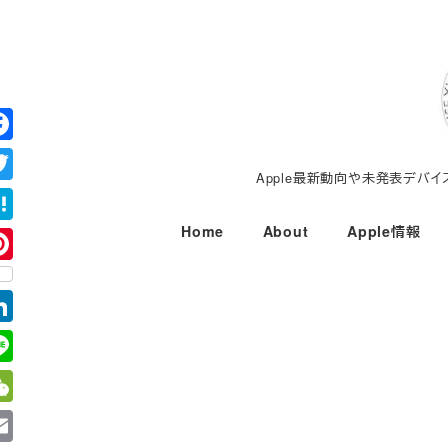
メ
イ
ン
コ
ン
テ
Apple最新動向や未発表デバ
ン
ツ
Home
About
Apple情報
へ
移
動