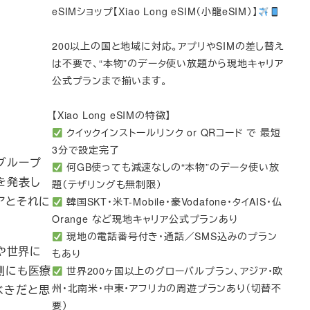
eSIMショップ【Xiao Long eSIM（小龍eSIM）】
200以上の国と地域に対応。アプリやSIMの差し替え
は不要で、“本物”のデータ使い放題から現地キャリア
公式プランまで揃います。
【Xiao Long eSIMの特徴】
クイックインストールリンク or QRコード で 最短
3分で設定完了
療グループ
何GB使っても減速なしの“本物”のデータ使い放
解を発表し
題（テザリングも無制限）
アとそれに
韓国SKT・米T-Mobile・豪Vodafone・タイAIS・仏
Orange など現地キャリア公式プランあり
現地の電話番号付き・通話／SMS込みのプラン
もや世界に
もあり
者側にも医療
世界200ヶ国以上のグローバルプラン、アジア・欧
州・北南米・中東・アフリカの周遊プランあり（切替不
べきだと思
要）