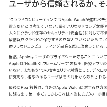
ユーザから信頼されるか、
“クラウドコンピューティングはApple Watchが進む
置きたいとは考えていない。最近ハリウッドセレブ女優や
人々にクラウド保存のセキュリティ（安全性）に対して不
療情報をクラウドに保存するのを望んでいないために、Goog
療クラウドコンピューティング事業を既に放棄している。
当然、Appleはユーザのプライバシーを守ることにつ
Appleは”HealthKitフレームワーク”を採用、医
いない。またもう1つのセキュリティ対策として、デベロ
研究用や、権限のあるユーザはその対象から除外される
最後にPear教授は、自身のApple Watchに対する見方
に踏む出す第一歩だ。しかしこれは本当にただの一歩目