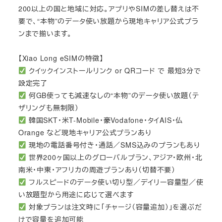
200以上の国と地域に対応。アプリやSIMの差し替えは不
要で、“本物”のデータ使い放題から現地キャリア公式プラ
ンまで揃います。
【Xiao Long eSIMの特徴】
クイックインストールリンク or QRコード で 最短3分で
設定完了
何GB使っても減速なしの“本物”のデータ使い放題（テ
ザリングも無制限）
韓国SKT・米T-Mobile・豪Vodafone・タイAIS・仏
Orange など現地キャリア公式プランあり
現地の電話番号付き・通話／SMS込みのプランもあり
世界200ヶ国以上のグローバルプラン、アジア・欧州・北
南米・中東・アフリカの周遊プランあり（切替不要）
フルスピードのデータ使い切り型／デイリー容量型／使
い放題型から用途に応じて選べます
対象プランは注文時に「チャージ（容量追加）」を選ぶだ
けで容量を追加可能