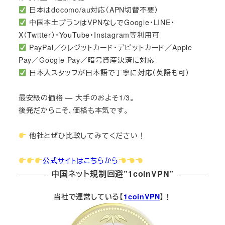
日本はdocomo/au対応（APN切替不要）
中国本土プランはVPNなしでGoogle・LINE・
X（Twitter）・YouTube・Instagram等利用可
PayPal／クレジットカード・デビットカード／Apple
Pay／Google Pay／暗号資産決済に対応
日本人スタッフが日本語で丁寧に対応（英語も可）
最安級の価格 — 大手のおよそ1/3。
後発だからこそ、価格も本気です。
他社とぜひ比較してみてください！
公式サイトはこちらから
中国ネット規制回避”1coinVPN”
当社で運営している【
1coinVPN
】！