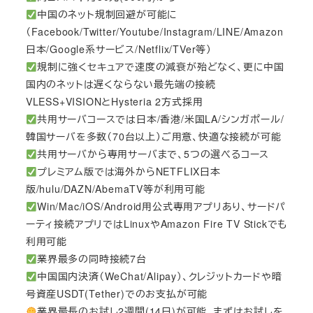
中国のネット規制回避が可能に
（Facebook/Twitter/Youtube/Instagram/LINE/Amazon
日本/Google系サービス/Netflix/TVer等）
規制に強くセキュアで速度の減衰が殆どなく、更に中国
国内のネットは遅くならない最先端の接続
VLESS+VISIONとHysteria 2方式採用
共用サーバコースでは日本/香港/米国LA/シンガポール/
韓国サーバを多数（70台以上）ご用意、快適な接続が可能
共用サーバから専用サーバまで、5つの選べるコース
プレミアム版では海外からNETFLIX日本
版/hulu/DAZN/AbemaTV等が利用可能
Win/Mac/iOS/Android用公式専用アプリあり、サードパ
ーティ接続アプリではLinuxやAmazon Fire TV Stickでも
利用可能
業界最多の同時接続7台
中国国内決済（WeChat/Alipay）、クレジットカードや暗
号資産USDT(Tether)でのお支払が可能
業界最長のお試し2週間(14日)が可能。まずはお試しを