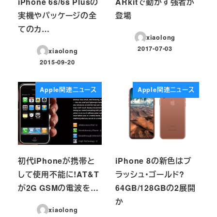
iPhone 6s/6s Plusの
ARkitで動かす強者が
実機やパッケージの全
登場
てのカ…
xiaolong
2017-07-03
xiaolong
投稿日
2015-09-20
投稿日
Apple関連ニュース
Apple関連ニュース
初代iPhoneが携帯と
iPhone 8の新色はブ
して使用不能に!AT&T
ラッシュ・ゴールド?
が2G GSMの電波を…
64GB/128GBの2展開
か
xiaolong