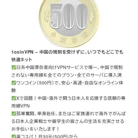
1coinVPN – 中国の規制を受けずに、いつでもどこでも
快適ネット
日系中国滞在者向けVPNサービスで唯一、中国で規制
されない専用線を全てのプラン・全てのサーバに導入済
ワンコイン（500円）で、安心・高速・自由なオンライン体
験
Xで話題！中国・海外で闘う日本人を応援する信頼の専
用線VPN
孤軍奮闘、単身赴任、またはご家族連れで海外でがんば
る日本人企業戦士や留学生の皆さんの生活を充実させる
お手伝いをいたします！
高コスパ！月30元(500円)から