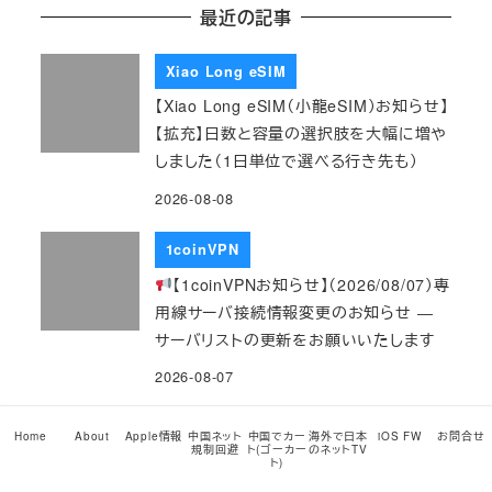
最近の記事
Xiao Long eSIM
【Xiao Long eSIM（小龍eSIM）お知らせ】
【拡充】日数と容量の選択肢を大幅に増や
しました（1日単位で選べる行き先も）
2026-08-08
1coinVPN
【1coinVPNお知らせ】（2026/08/07）専
用線サーバ接続情報変更のお知らせ ―
サーバリストの更新をお願いいたします
2026-08-07
Xiao Long eSIM
Home
About
Apple情報
中国ネット
中国でカー
海外で日本
iOS FW
お問合せ
規制回避
ト(ゴーカー
のネットTV
【Xiao Long eSIM（小龍eSIM）お知らせ】
ト)
【新登場・値下げ】香港・マカオ／シンガポ