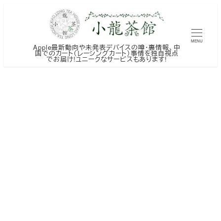
メ
イ
ン
MENU
Apple最新動向や未発表デバイスの噂・裏情報、中
コ
国でのカート（レーシングカート）事情を独自視点
でお届け!ユニークなサービスもあります!
ン
テ
ン
ツ
へ
移
動