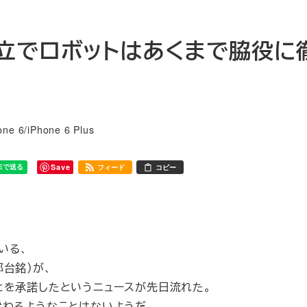
6の組立でロボットはあくまで脇役に
リー
one 6/iPhone 6 Plus
Save
フィード
コピー
いる、
（郭台銘）が、
ることを承諾したというニュースが先日流れた。
代わるようなことはないようだ。