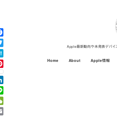
メ
イ
ン
コ
ン
テ
Apple最新動向や未発表デバ
ン
ツ
Home
About
Apple情報
へ
移
動