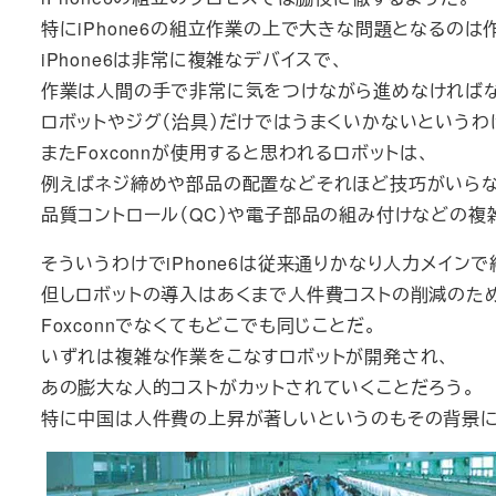
特にiPhone6の組立作業の上で大きな問題となるのは
iPhone6は非常に複雑なデバイスで、
作業は人間の手で非常に気をつけながら進めなければ
ロボットやジグ（治具）だけではうまくいかないというわ
またFoxconnが使用すると思われるロボットは、
例えばネジ締めや部品の配置などそれほど技巧がいらな
品質コントロール（QC）や電子部品の組み付けなどの
そういうわけでiPhone6は従来通りかなり人力メイン
但しロボットの導入はあくまで人件費コストの削減のた
Foxconnでなくてもどこでも同じことだ。
いずれは複雑な作業をこなすロボットが開発され、
あの膨大な人的コストがカットされていくことだろう。
特に中国は人件費の上昇が著しいというのもその背景に