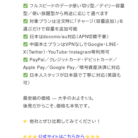
フルスピードのデータ使い切り型／デイリー容量
型／使い放題型から用途に応じて選べます
対象プランは注文時に「チャージ（容量追加）」を
選ぶだけで容量を追加可能
日本はdocomo/au対応（APN切替不要）
中国本土プランはVPNなしでGoogle・LINE・
X（Twitter）・YouTube・Instagram等利用可
PayPal／クレジットカード・デビットカード／
Apple Pay／Google Pay／暗号資産決済に対応
日本人スタッフが日本語で丁寧に対応（英語も
可）
最安級の価格 — 大手のおよそ1/3。
後発だからこそ、価格も本気です。
他社とぜひ比較してみてください！
公式サイトはこちらから