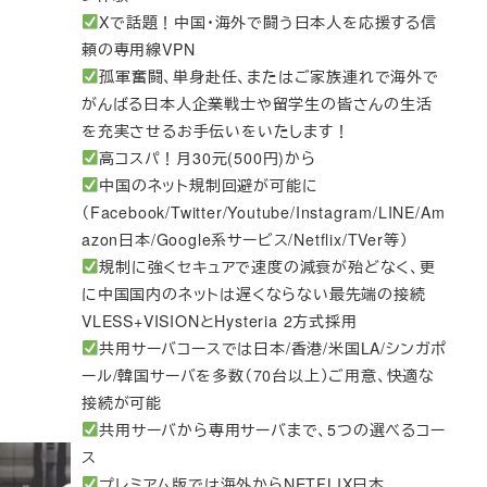
Xで話題！中国・海外で闘う日本人を応援する信
頼の専用線VPN
孤軍奮闘、単身赴任、またはご家族連れで海外で
がんばる日本人企業戦士や留学生の皆さんの生活
を充実させるお手伝いをいたします！
高コスパ！月30元(500円)から
中国のネット規制回避が可能に
（Facebook/Twitter/Youtube/Instagram/LINE/Am
azon日本/Google系サービス/Netflix/TVer等）
規制に強くセキュアで速度の減衰が殆どなく、更
に中国国内のネットは遅くならない最先端の接続
VLESS+VISIONとHysteria 2方式採用
共用サーバコースでは日本/香港/米国LA/シンガポ
ール/韓国サーバを多数（70台以上）ご用意、快適な
接続が可能
共用サーバから専用サーバまで、5つの選べるコー
ス
プレミアム版では海外からNETFLIX日本