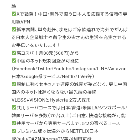
験
Xで話題！中国・海外で闘う日本人を応援する信頼の専
用線VPN
孤軍奮闘、単身赴任、またはご家族連れで海外でがんば
る日本人企業戦士や留学生の皆さんの生活を充実させる
お手伝いをいたします！
高コスパ！月30元(500円)から
中国のネット規制回避が可能に
（Facebook/Twitter/Youtube/Instagram/LINE/Amazon
日本/Google系サービス/Netflix/TVer等）
規制に強くセキュアで速度の減衰が殆どなく、更に中国
国内のネットは遅くならない最先端の接続
VLESS+VISIONとHysteria 2方式採用
共用サーバコースでは日本/香港/米国LA/シンガポール/
韓国サーバを多数（70台以上）ご用意、快適な接続が可能
共用サーバから専用サーバまで、5つの選べるコース
プレミアム版では海外からNETFLIX日本
版/hulu/DAZN/AbemaTV等が利用可能