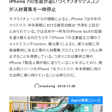
iPhone 7の生産が追いつく?フォックスコン
が人材募集を一時停止
サプライチェーンからの情報によると、iPhone 7は今年の
クリスマス・年末商戦における販売台数は”予測を上回る”
とみられている。では去年や一昨年のiPhone 6s/6の記録
を塗り替えるのだろうか？iPhone 7の主要組立工場のフ
ォックスコン（Foxconn、富士康）によると、彼らは既に河
南省鄭州にある工場の人材募集プロジェクトをいったん停
止することを発表している。つまりこれは鄭州工場の
iPhone 7製造人員が既に足りていることを示しており、現
在人的リソースをiPhone 7をクリスマス・年末商戦に向け
た出荷に振り向けていることは明らかだ。
xiaolong
2016-11-09
投稿日
Apple関連ニュース