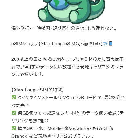
海外旅行・一時帰国・短期滞在の通信、もう迷わない。
eSIMショップ【Xiao Long eSIM（小龍eSIM）】
200以上の国と地域に対応。アプリやSIMの差し替えは不
要で、“本物”のデータ使い放題から現地キャリア公式プラ
ンまで揃います。
【Xiao Long eSIMの特徴】
クイックインストールリンク or QRコード で 最短3分で
設定完了
何GB使っても減速なしの“本物”のデータ使い放題（テ
ザリングも無制限）
韓国SKT・米T-Mobile・豪Vodafone・タイAIS・仏
Orange など現地キャリア公式プランあり