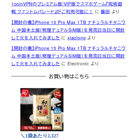
1coinVPNのプレミアム版/VIP版でスマホゲーム『呪術廻
戦 ファントムパレード』がご利用可能に！
に
藤田
より
【開封の儀】iPhone 15 Pro Max 1TB ナチュラルチタニウ
ム 中国本土版（物理デュアルSIM版）を発売日当日に開封
して火を入れてみました
に
xiaolong
より
【開封の儀】iPhone 15 Pro Max 1TB ナチュラルチタニウ
ム 中国本土版（物理デュアルSIM版）を発売日当日に開封
して火を入れてみました
に
Electronic
より
お買い物はこちら