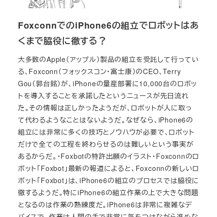
FoxconnでのiPhone6の組立でロボットはあ
くまで脇役に徹する？
大多数のApple（アップル）製品の組立を受託して行ってい
る、Foxconn（フォックスコン・富士康）のCEO、Terry
Gou（郭台銘）が、iPhoneの量産部署に10,000台のロボッ
トを導入することを承諾したというニュースが先日流れ
た。その情報は正しかったようだが、ロボットが人に取っ
て代わるようなことはないようだ。なぜなら、iPhone6の
組立には非常に多くの技巧とノウハウが必要で、ロボット
だけで全ての工程を終わらせるのは難しいという事実が
あるからだ。・Foxbotの特許出願のイラスト・Foxconnのロ
ボット「Foxbot」最新の報道によると、Foxconnの新しいロ
ボット「Foxbot」は、iPhone6の組立のプロセスでは脇役に
徹するようだ。特にiPhone6の組立作業の上で大きな問題
となるのは作業の熟練度だ。iPhone6は非常に複雑なデ
バイスで、作業は人間の手で非常に気をつけながら進めな