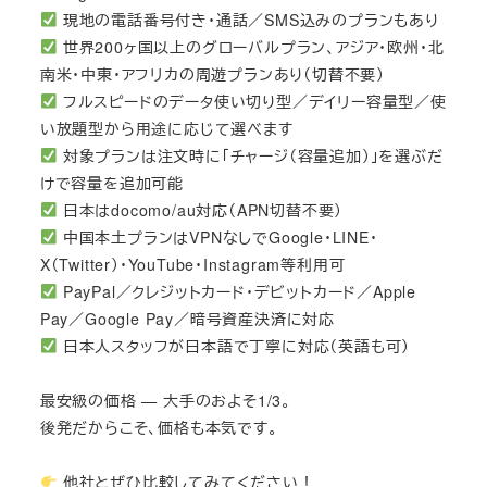
現地の電話番号付き・通話／SMS込みのプランもあり
世界200ヶ国以上のグローバルプラン、アジア・欧州・北
南米・中東・アフリカの周遊プランあり（切替不要）
フルスピードのデータ使い切り型／デイリー容量型／使
い放題型から用途に応じて選べます
対象プランは注文時に「チャージ（容量追加）」を選ぶだ
けで容量を追加可能
日本はdocomo/au対応（APN切替不要）
中国本土プランはVPNなしでGoogle・LINE・
X（Twitter）・YouTube・Instagram等利用可
PayPal／クレジットカード・デビットカード／Apple
Pay／Google Pay／暗号資産決済に対応
日本人スタッフが日本語で丁寧に対応（英語も可）
最安級の価格 — 大手のおよそ1/3。
後発だからこそ、価格も本気です。
他社とぜひ比較してみてください！