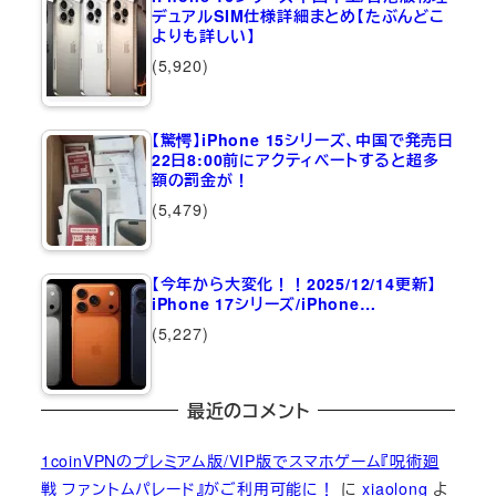
デュアルSIM仕様詳細まとめ【たぶんどこ
よりも詳しい】
(5,920)
【驚愕】iPhone 15シリーズ、中国で発売日
22日8:00前にアクティベートすると超多
額の罰金が！
(5,479)
【今年から大変化！！2025/12/14更新】
iPhone 17シリーズ/iPhone…
(5,227)
最近のコメント
1coinVPNのプレミアム版/VIP版でスマホゲーム『呪術廻
戦 ファントムパレード』がご利用可能に！
に
xiaolong
よ