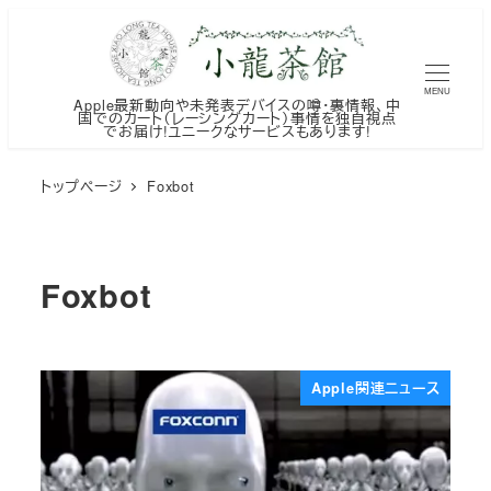
メ
イ
ン
MENU
Apple最新動向や未発表デバイスの噂・裏情報、中
コ
国でのカート（レーシングカート）事情を独自視点
でお届け!ユニークなサービスもあります!
ン
テ
トップページ
Foxbot
ン
ツ
へ
Foxbot
移
動
Apple関連ニュース