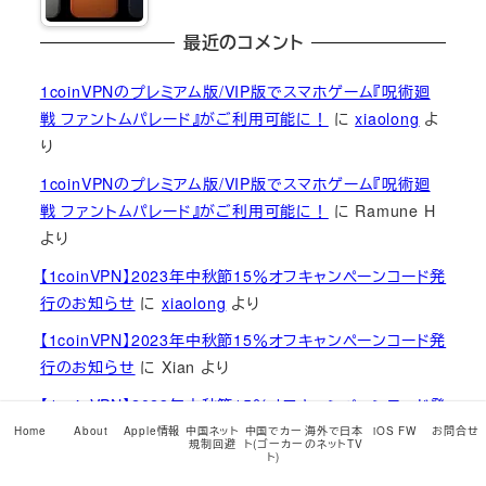
最近のコメント
1coinVPNのプレミアム版/VIP版でスマホゲーム『呪術廻
戦 ファントムパレード』がご利用可能に！
に
xiaolong
よ
り
1coinVPNのプレミアム版/VIP版でスマホゲーム『呪術廻
戦 ファントムパレード』がご利用可能に！
に
Ramune H
より
【1coinVPN】2023年中秋節15％オフキャンペーンコード発
行のお知らせ
に
xiaolong
より
【1coinVPN】2023年中秋節15％オフキャンペーンコード発
行のお知らせ
に
Xian
より
【1coinVPN】2023年中秋節15％オフキャンペーンコード発
行のお知らせ
に
xiaolong
より
Home
About
Apple情報
中国ネット
中国でカー
海外で日本
iOS FW
お問合せ
規制回避
ト(ゴーカー
のネットTV
ト)
【1coinVPN】2023年中秋節15％オフキャンペーンコード発