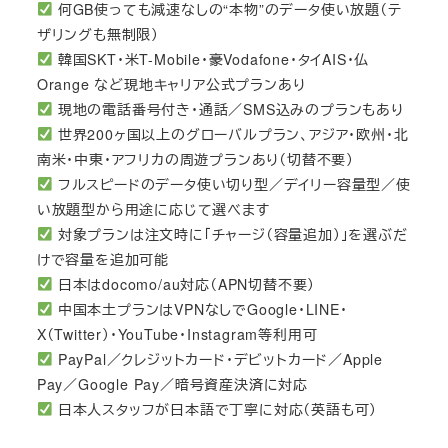
何GB使っても減速なしの“本物”のデータ使い放題（テ
ザリングも無制限）
韓国SKT・米T-Mobile・豪Vodafone・タイAIS・仏
Orange など現地キャリア公式プランあり
現地の電話番号付き・通話／SMS込みのプランもあり
世界200ヶ国以上のグローバルプラン、アジア・欧州・北
南米・中東・アフリカの周遊プランあり（切替不要）
フルスピードのデータ使い切り型／デイリー容量型／使
い放題型から用途に応じて選べます
対象プランは注文時に「チャージ（容量追加）」を選ぶだ
けで容量を追加可能
日本はdocomo/au対応（APN切替不要）
中国本土プランはVPNなしでGoogle・LINE・
X（Twitter）・YouTube・Instagram等利用可
PayPal／クレジットカード・デビットカード／Apple
Pay／Google Pay／暗号資産決済に対応
日本人スタッフが日本語で丁寧に対応（英語も可）