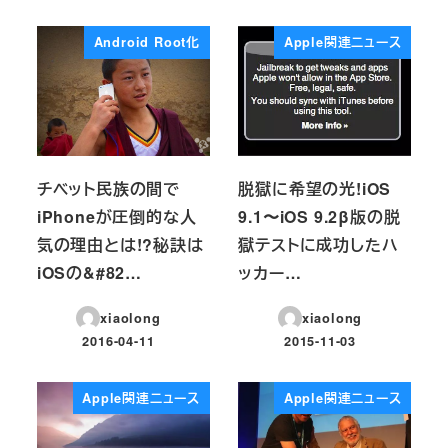
Android Root化
Apple関連ニュース
チベット民族の間で
脱獄に希望の光!iOS
iPhoneが圧倒的な人
9.1〜iOS 9.2β版の脱
気の理由とは!?秘訣は
獄テストに成功したハ
iOSの&#82…
ッカー…
xiaolong
xiaolong
2016-04-11
2015-11-03
投稿日
投稿日
Apple関連ニュース
Apple関連ニュース