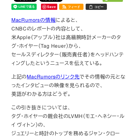
Save
フィード
コピー
MacRumorsの情報
によると、
CNBCのレポートの内容として、
米Apple（アップル）社は高級腕時計メーカーのタ
グ・ホイヤー（Tag Heuer）から、
セールスディレクター（販売責任者）をヘッドハンテ
ィングしたというニュースを伝えている。
上記の
MacRumorsのリンク先
でその情報の元とな
ったインタビューの映像を見られるので、
英語がわかる方はどうぞ。
この引き抜きについては、
タグ・ホイヤーの親会社のLVMH（モエ・ヘネシー・ル
イ ヴィトン）の、
ジュエリーと時計のトップを務めるジャン・クロー