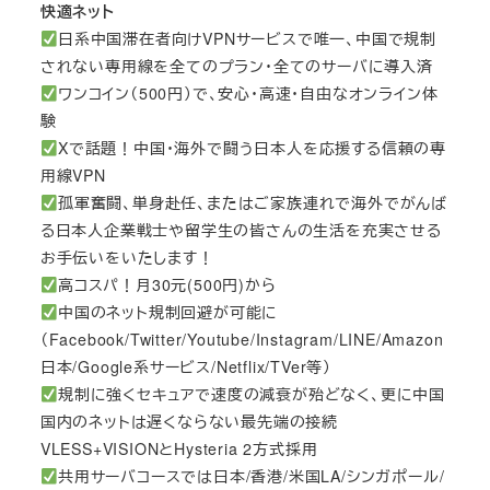
快適ネット
日系中国滞在者向けVPNサービスで唯一、中国で規制
されない専用線を全てのプラン・全てのサーバに導入済
ワンコイン（500円）で、安心・高速・自由なオンライン体
験
Xで話題！中国・海外で闘う日本人を応援する信頼の専
用線VPN
孤軍奮闘、単身赴任、またはご家族連れで海外でがんば
る日本人企業戦士や留学生の皆さんの生活を充実させる
お手伝いをいたします！
高コスパ！月30元(500円)から
中国のネット規制回避が可能に
（Facebook/Twitter/Youtube/Instagram/LINE/Amazon
日本/Google系サービス/Netflix/TVer等）
規制に強くセキュアで速度の減衰が殆どなく、更に中国
国内のネットは遅くならない最先端の接続
VLESS+VISIONとHysteria 2方式採用
共用サーバコースでは日本/香港/米国LA/シンガポール/