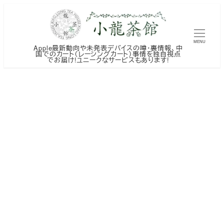
メ
イ
ン
MENU
Apple最新動向や未発表デバイスの噂・裏情報、中
コ
国でのカート（レーシングカート）事情を独自視点
でお届け!ユニークなサービスもあります!
ン
テ
ン
ツ
へ
移
動