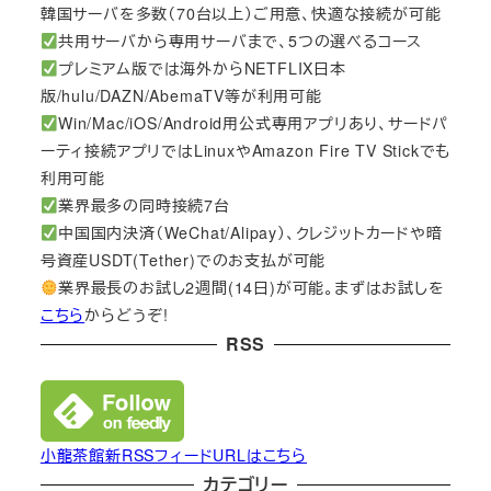
韓国サーバを多数（70台以上）ご用意、快適な接続が可能
共用サーバから専用サーバまで、5つの選べるコース
プレミアム版では海外からNETFLIX日本
版/hulu/DAZN/AbemaTV等が利用可能
Win/Mac/iOS/Android用公式専用アプリあり、サードパ
ーティ接続アプリではLinuxやAmazon Fire TV Stickでも
利用可能
業界最多の同時接続7台
中国国内決済（WeChat/Alipay）、クレジットカードや暗
号資産USDT(Tether)でのお支払が可能
業界最長のお試し2週間(14日)が可能。まずはお試しを
こちら
からどうぞ!
RSS
小龍茶館新RSSフィードURLはこちら
カテゴリー