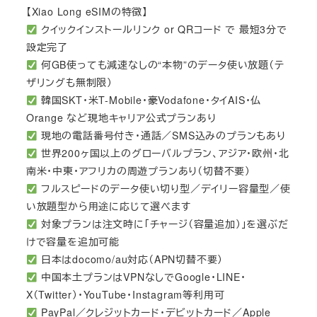
【Xiao Long eSIMの特徴】
クイックインストールリンク or QRコード で 最短3分で
設定完了
何GB使っても減速なしの“本物”のデータ使い放題（テ
ザリングも無制限）
韓国SKT・米T-Mobile・豪Vodafone・タイAIS・仏
Orange など現地キャリア公式プランあり
現地の電話番号付き・通話／SMS込みのプランもあり
世界200ヶ国以上のグローバルプラン、アジア・欧州・北
南米・中東・アフリカの周遊プランあり（切替不要）
フルスピードのデータ使い切り型／デイリー容量型／使
い放題型から用途に応じて選べます
対象プランは注文時に「チャージ（容量追加）」を選ぶだ
けで容量を追加可能
日本はdocomo/au対応（APN切替不要）
中国本土プランはVPNなしでGoogle・LINE・
X（Twitter）・YouTube・Instagram等利用可
PayPal／クレジットカード・デビットカード／Apple