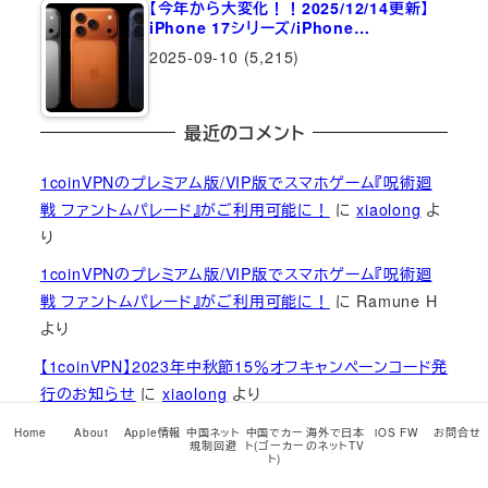
【今年から大変化！！2025/12/14更新】
iPhone 17シリーズ/iPhone…
2025-09-10
(5,215)
最近のコメント
1coinVPNのプレミアム版/VIP版でスマホゲーム『呪術廻
戦 ファントムパレード』がご利用可能に！
に
xiaolong
よ
り
1coinVPNのプレミアム版/VIP版でスマホゲーム『呪術廻
戦 ファントムパレード』がご利用可能に！
に
Ramune H
より
【1coinVPN】2023年中秋節15％オフキャンペーンコード発
行のお知らせ
に
xiaolong
より
【1coinVPN】2023年中秋節15％オフキャンペーンコード発
Home
About
Apple情報
中国ネット
中国でカー
海外で日本
iOS FW
お問合せ
規制回避
ト(ゴーカー
のネットTV
行のお知らせ
に
Xian
より
ト)