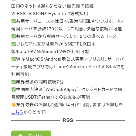
国内のネットは遅くならない最先端の接続
VLESS+VISIONとHysteria 2方式採用
共用サーバコースでは日本/香港/米国LA/シンガポール/
韓国サーバを多数（70台以上）ご用意、快適な接続が可能
共用サーバから専用サーバまで、5つの選べるコース
プレミアム版では海外からNETFLIX日本
版/hulu/DAZN/AbemaTV等が利用可能
Win/Mac/iOS/Android用公式専用アプリあり、サードパ
ーティ接続アプリではLinuxやAmazon Fire TV Stickでも
利用可能
業界最多の同時接続7台
中国国内決済（WeChat/Alipay）、クレジットカードや暗
号資産USDT(Tether)でのお支払が可能
業界最長のお試し2週間(14日)が可能。まずはお試しを
こちら
からどうぞ!
RSS