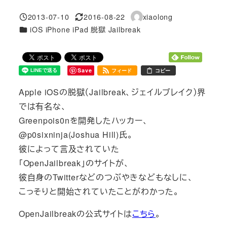
2013-07-10
2016-08-22
xiaolong
投稿日
更新日
著
カテゴリー
iOS iPhone iPad 脱獄 Jailbreak
者
Save
フィード
コピー
Apple iOSの脱獄（Jailbreak、ジェイルブレイク）界
では有名な、
Greenpois0nを開発したハッカー、
@p0sixninja(Joshua Hill)氏。
彼によって言及されていた
「OpenJailbreak」のサイトが、
彼自身のTwitterなどのつぶやきなどもなしに、
こっそりと開始されていたことがわかった。
OpenJailbreakの公式サイトは
こちら
。