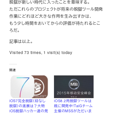
脱獄が新しい時代に入ったことを意味する。
ただこれらのプロジェクトが将来の脱獄ツール開発
作業にどれほど大きな作用を生み出すかは、
もう少し時間をおいてからの評価が待たれるとこ
ろだ。
記事は以上。
Visited 73 times, 1 visit(s) today
関連
iOS7完全脱獄（紐なし
iOS8.2用脱獄ツールは
脱獄）の進展は？大物
既に開発中!TaiGチーム
iOS脱獄ハッカー達の発
主催のMSSがただいま