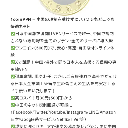
1coinVPN – 中国の規制を受けずに、いつでもどこでも
快適ネット
日系中国滞在者向けVPNサービスで唯一、中国で規制
されない専用線を全てのプラン・全てのサーバに導入済
ワンコイン（500円）で、安心・高速・自由なオンライン体
験
Xで話題！中国・海外で闘う日本人を応援する信頼の専
用線VPN
孤軍奮闘、単身赴任、またはご家族連れで海外でがんば
る日本人企業戦士や留学生の皆さんの生活を充実させる
お手伝いをいたします！
高コスパ！月30元(500円)から
中国のネット規制回避が可能に
（Facebook/Twitter/Youtube/Instagram/LINE/Amazon
日本/Google系サービス/Netflix/TVer等）
規制に強くセキュアで速度の減衰が殆どなく、更に中国