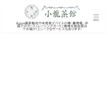
メ
イ
ン
MENU
Apple最新動向や未発表デバイスの噂・裏情報、中
コ
国でのカート（レーシングカート）事情を独自視点
でお届け!ユニークなサービスもあります!
ン
テ
ン
ツ
へ
移
動