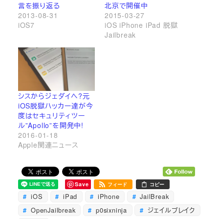
言を振り返る
北京で開催中
2013-08-31
2015-03-27
iOS7
iOS iPhone iPad 脱獄
Jailbreak
シスからジェダイへ?元
iOS脱獄ハッカー達が今
度はセキュリティツー
ル”Apollo”を開発中!
2016-01-18
Apple関連ニュース
Save
フィード
コピー
iOS
iPad
iPhone
JailBreak
OpenJailbreak
p0sixninja
ジェイルブレイク