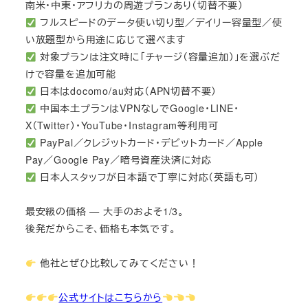
南米・中東・アフリカの周遊プランあり（切替不要）
フルスピードのデータ使い切り型／デイリー容量型／使
い放題型から用途に応じて選べます
対象プランは注文時に「チャージ（容量追加）」を選ぶだ
けで容量を追加可能
日本はdocomo/au対応（APN切替不要）
中国本土プランはVPNなしでGoogle・LINE・
X（Twitter）・YouTube・Instagram等利用可
PayPal／クレジットカード・デビットカード／Apple
Pay／Google Pay／暗号資産決済に対応
日本人スタッフが日本語で丁寧に対応（英語も可）
最安級の価格 — 大手のおよそ1/3。
後発だからこそ、価格も本気です。
他社とぜひ比較してみてください！
公式サイトはこちらから