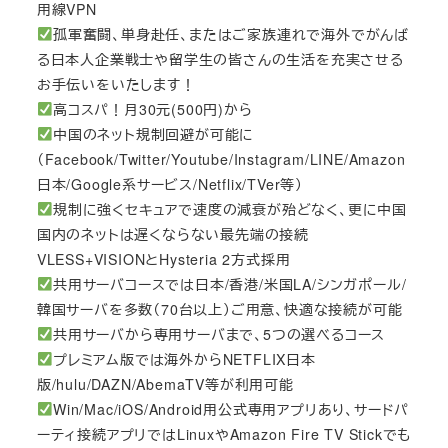
用線VPN
孤軍奮闘、単身赴任、またはご家族連れで海外でがんば
る日本人企業戦士や留学生の皆さんの生活を充実させる
お手伝いをいたします！
高コスパ！月30元(500円)から
中国のネット規制回避が可能に
（Facebook/Twitter/Youtube/Instagram/LINE/Amazon
日本/Google系サービス/Netflix/TVer等）
規制に強くセキュアで速度の減衰が殆どなく、更に中国
国内のネットは遅くならない最先端の接続
VLESS+VISIONとHysteria 2方式採用
共用サーバコースでは日本/香港/米国LA/シンガポール/
韓国サーバを多数（70台以上）ご用意、快適な接続が可能
共用サーバから専用サーバまで、5つの選べるコース
プレミアム版では海外からNETFLIX日本
版/hulu/DAZN/AbemaTV等が利用可能
Win/Mac/iOS/Android用公式専用アプリあり、サードパ
ーティ接続アプリではLinuxやAmazon Fire TV Stickでも