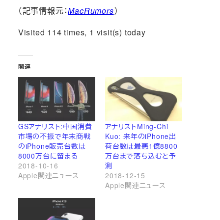
（記事情報元：
MacRumors
）
Visited 114 times, 1 visit(s) today
関連
GSアナリスト:中国消費
アナリストMing-Chi
市場の不振で年末商戦
Kuo: 来年のiPhone出
のiPhone販売台数は
荷台数は最悪1億8800
8000万台に留まる
万台まで落ち込むと予
2018-10-16
測
Apple関連ニュース
2018-12-15
Apple関連ニュース