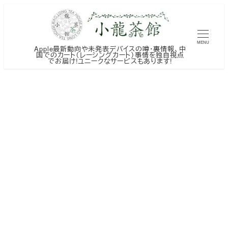
メ
イ
ン
MENU
Apple最新動向や未発表デバイスの噂・裏情報、中
コ
国でのカート（レーシングカート）事情を独自視点
でお届け!ユニークなサービスもあります!
ン
テ
ン
ツ
へ
移
動