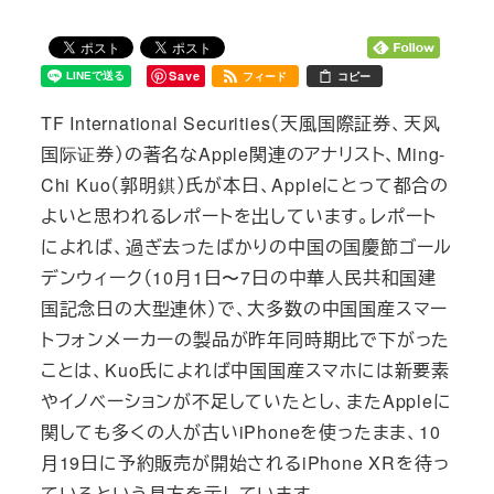
Save
フィード
コピー
TF International Securities（天風国際証券、天风
国际证券）の著名なApple関連のアナリスト、Ming-
Chi Kuo（郭明錤）氏が本日、Appleにとって都合の
よいと思われるレポートを出しています。レポート
によれば、過ぎ去ったばかりの中国の国慶節ゴール
デンウィーク（10月1日〜7日の中華人民共和国建
国記念日の大型連休）で、大多数の中国国産スマー
トフォンメーカーの製品が昨年同時期比で下がった
ことは、Kuo氏によれば中国国産スマホには新要素
やイノベーションが不足していたとし、またAppleに
関しても多くの人が古いiPhoneを使ったまま、10
月19日に予約販売が開始されるiPhone XRを待っ
ているという見方を示しています。