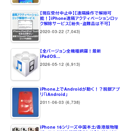
【現在受付中止中】【遠隔操作で解除可
能！】iPhone遠隔アクティベーションロッ
ク解除サービス【紛失・盗難品は不可】
2020-03-22
(7,043)
【全バージョン全機種網羅！最新
iPadOS…
2026-05-12
(6,913)
iPhone上でAndroidが動く！？脱獄アプ
リ「iAndroid」
2011-06-03
(6,738)
iPhone 16シリーズ中国本土/香港版物理