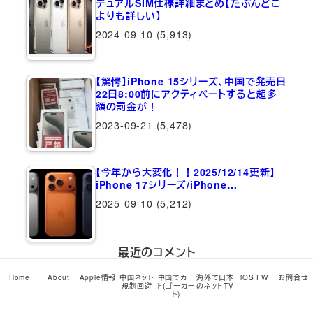
デュアルSIM仕様詳細まとめ【たぶんどこ
よりも詳しい】
2024-09-10
(5,913)
【驚愕】iPhone 15シリーズ、中国で発売日
22日8:00前にアクティベートすると超多
額の罰金が！
2023-09-21
(5,478)
【今年から大変化！！2025/12/14更新】
iPhone 17シリーズ/iPhone…
2025-09-10
(5,212)
最近のコメント
Home
About
Apple情報
中国ネット
中国でカー
海外で日本
iOS FW
お問合せ
1coinVPNのプレミアム版/VIP版でスマホゲーム『呪術廻
規制回避
ト(ゴーカー
のネットTV
ト)
戦 ファントムパレード』がご利用可能に！
に
xiaolong
よ