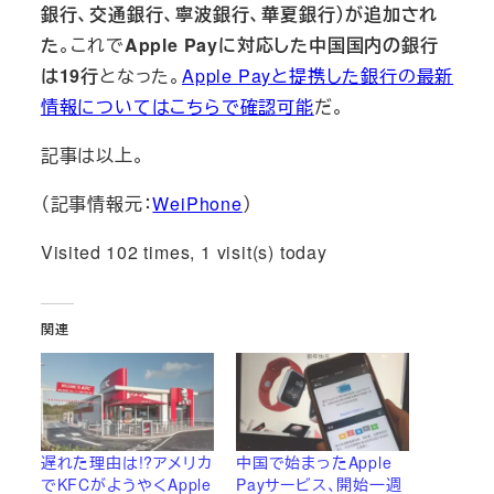
銀行、交通銀行、寧波銀行、華夏銀行）が追加され
た
。これで
Apple Payに対応した中国国内の銀行
は19行
となった。
Apple Payと提携した銀行の最新
情報についてはこちらで確認可能
だ。
記事は以上。
（記事情報元：
WeiPhone
）
Visited 102 times, 1 visit(s) today
関連
遅れた理由は!?アメリカ
中国で始まったApple
でKFCがようやくApple
Payサービス、開始一週