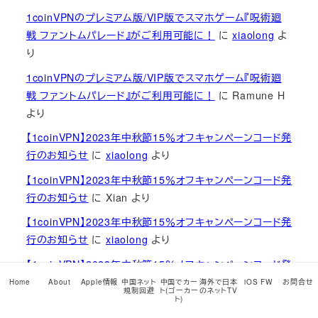
1coinVPNのプレミアム版/VIP版でスマホゲーム『呪術廻
戦 ファントムパレード』がご利用可能に！
に
xiaolong
よ
り
1coinVPNのプレミアム版/VIP版でスマホゲーム『呪術廻
戦 ファントムパレード』がご利用可能に！
に
Ramune H
より
【1coinVPN】2023年中秋節15％オフキャンペーンコード発
行のお知らせ
に
xiaolong
より
【1coinVPN】2023年中秋節15％オフキャンペーンコード発
行のお知らせ
に
Xian
より
【1coinVPN】2023年中秋節15％オフキャンペーンコード発
行のお知らせ
に
xiaolong
より
【1coinVPN】2023年中秋節15％オフキャンペーンコード発
行のお知らせ
に
Xian
より
Home
About
Apple情報
中国ネット
中国でカー
海外で日本
iOS FW
お問合せ
規制回避
ト(ゴーカー
のネットTV
ト)
1coinVPNのプレミアム版/VIP版でスマホゲーム『呪術廻