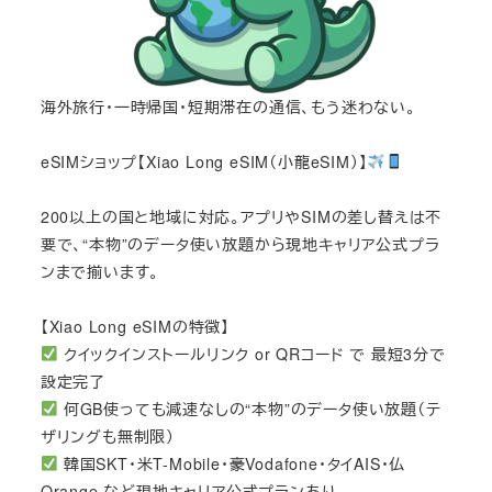
海外旅行・一時帰国・短期滞在の通信、もう迷わない。
eSIMショップ【Xiao Long eSIM（小龍eSIM）】
200以上の国と地域に対応。アプリやSIMの差し替えは不
要で、“本物”のデータ使い放題から現地キャリア公式プラ
ンまで揃います。
【Xiao Long eSIMの特徴】
クイックインストールリンク or QRコード で 最短3分で
設定完了
何GB使っても減速なしの“本物”のデータ使い放題（テ
ザリングも無制限）
韓国SKT・米T-Mobile・豪Vodafone・タイAIS・仏
Orange など現地キャリア公式プランあり