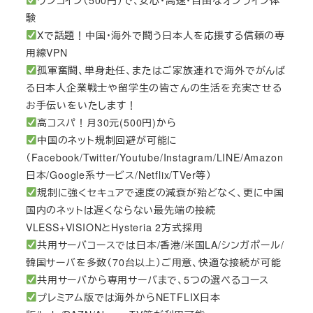
験
Xで話題！中国・海外で闘う日本人を応援する信頼の専
用線VPN
孤軍奮闘、単身赴任、またはご家族連れで海外でがんば
る日本人企業戦士や留学生の皆さんの生活を充実させる
お手伝いをいたします！
高コスパ！月30元(500円)から
中国のネット規制回避が可能に
（Facebook/Twitter/Youtube/Instagram/LINE/Amazon
日本/Google系サービス/Netflix/TVer等）
規制に強くセキュアで速度の減衰が殆どなく、更に中国
国内のネットは遅くならない最先端の接続
VLESS+VISIONとHysteria 2方式採用
共用サーバコースでは日本/香港/米国LA/シンガポール/
韓国サーバを多数（70台以上）ご用意、快適な接続が可能
共用サーバから専用サーバまで、5つの選べるコース
プレミアム版では海外からNETFLIX日本