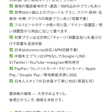
現地の電話番号付き・通話／SMS込みのプランもあり
世界200ヶ国以上のグローバルプラン、アジア・欧州・北
南米・中東・アフリカの周遊プランあり（切替不要）
フルスピードのデータ使い切り型／デイリー容量型／使
い放題型から用途に応じて選べます
対象プランは注文時に「チャージ（容量追加）」を選ぶだ
けで容量を追加可能
日本はdocomo/au対応（APN切替不要）
中国本土プランはVPNなしでGoogle・LINE・
X（Twitter）・YouTube・Instagram等利用可
PayPal／クレジットカード・デビットカード／Apple
Pay／Google Pay／暗号資産決済に対応
日本人スタッフが日本語で丁寧に対応（英語も可）
最安級の価格 — 大手のおよそ1/3。
後発だからこそ、価格も本気です。