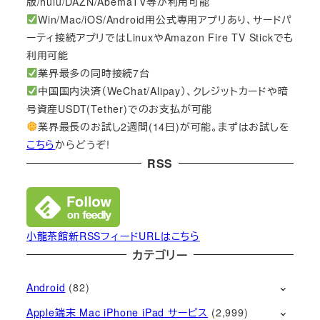
版/hulu/DAZN/AbemaTV等が利用可能
Win/Mac/iOS/Android用公式専用アプリあり、サードパ
ーティ接続アプリではLinuxやAmazon Fire TV Stickでも
利用可能
業界最多の同時接続7台
中国国内決済（WeChat/Alipay）、クレジットカードや暗
号資産USDT(Tether)でのお支払が可能
業界最長のお試し2週間(14日)が可能。まずはお試しを
こちら
からどうぞ!
RSS
小龍茶館新RSSフィードURLはこちら
カテゴリー
Android
(82)
Apple端末 Mac iPhone iPad サービス
(2,999)