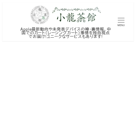
メ
イ
ン
MENU
Apple最新動向や未発表デバイスの噂・裏情報、中
コ
国でのカート（レーシングカート）事情を独自視点
でお届け!ユニークなサービスもあります!
ン
テ
ン
ツ
へ
移
動