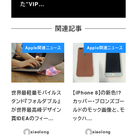
た”VIP…
関連記事
Apple関連ニュース
Apple関連ニュース
世界最軽量モバイルス
【iPhone 8】の新色!?
タンド『フォルダブル』
カッパー・ブロンズゴー
が世界最高峰デザイン
ルドのモック画像と、モ
賞IDEAのフィー…
ックハ…
xiaolong
xiaolong