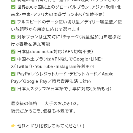
世界200ヶ国以上のグローバルプラン、アジア・欧州・北
南米・中東・アフリカの周遊プランあり（切替不要）
フルスピードのデータ使い切り型／デイリー容量型／使
い放題型から用途に応じて選べます
対象プランは注文時に「チャージ（容量追加）」を選ぶだ
けで容量を追加可能
日本はdocomo/au対応（APN切替不要）
中国本土プランはVPNなしでGoogle・LINE・
X（Twitter）・YouTube・Instagram等利用可
PayPal／クレジットカード・デビットカード／Apple
Pay／Google Pay／暗号資産決済に対応
日本人スタッフが日本語で丁寧に対応（英語も可）
最安級の価格 — 大手のおよそ1/3。
後発だからこそ、価格も本気です。
他社とぜひ比較してみてください！