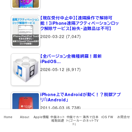
【現在受付中止中】【遠隔操作で解除可
能！】iPhone遠隔アクティベーションロッ
ク解除サービス【紛失・盗難品は不可】
2020-03-22
(7,047)
【全バージョン全機種網羅！最新
iPadOS…
2026-05-12
(6,917)
iPhone上でAndroidが動く！？脱獄アプ
リ「iAndroid」
2011-06-03
(6,738)
Home
About
Apple情報
中国ネット
中国でカー
海外で日本
iOS FW
お問合せ
規制回避
ト(ゴーカー
のネットTV
ト)