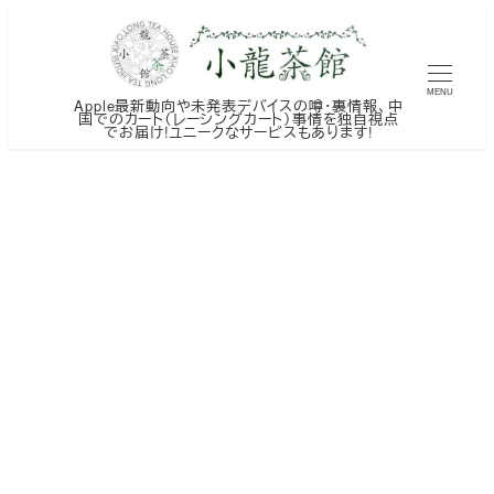
メ
イ
ン
MENU
Apple最新動向や未発表デバイスの噂・裏情報、中
コ
国でのカート（レーシングカート）事情を独自視点
でお届け!ユニークなサービスもあります!
ン
テ
ン
ツ
へ
移
動