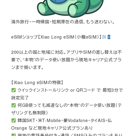
海外旅行・一時帰国・短期滞在の通信、もう迷わない。
eSIMショップ【Xiao Long eSIM（小龍eSIM）】
200以上の国と地域に対応。アプリやSIMの差し替えは不
要で、“本物”のデータ使い放題から現地キャリア公式プラ
ンまで揃います。
【Xiao Long eSIMの特徴】
クイックインストールリンク or QRコード で 最短3分で
設定完了
何GB使っても減速なしの“本物”のデータ使い放題（テ
ザリングも無制限）
韓国SKT・米T-Mobile・豪Vodafone・タイAIS・仏
Orange など現地キャリア公式プランあり
現地の電話番号付き・通話／SMS込みのプランもあり