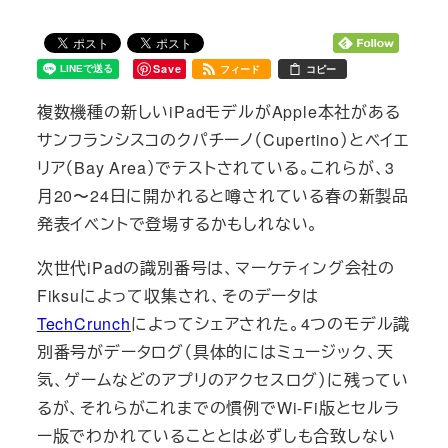
Save
フィード
コピー
複数機種の新しいiPadモデルがApple本社がある
サンフランシスコのクパチーノ（Cupertino）とベイエ
リア（Bay Area）でテストされている。これらが、3
月20〜24日に開かれると噂されている春の新製品
発表イベントで登場するかもしれない。
次世代iPadの識別番号は、マーケティング会社の
Fiksuによって収集され、そのデータは
TechCrunch
によってシェアされた。4つのモデル識
別番号がデータログ（具体的にはミュージック、天
気、ゲームなどのアプリのアクセスログ）に残ってい
るが、それらがこれまでの慣例でWi-Fi版とセルラ
ー版でわかれていることとは必ずしも合致しない