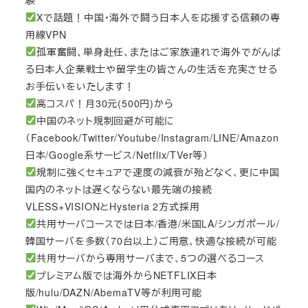
Xで話題！中国・海外で闘う日本人を応援する信頼の専
用線VPN
孤軍奮闘、単身赴任、またはご家族連れで海外でがんば
る日本人企業戦士や留学生の皆さんの生活を充実させる
お手伝いをいたします！
高コスパ！月30元(500円)から
中国のネット規制回避が可能に
（Facebook/Twitter/Youtube/Instagram/LINE/Amazon
日本/Google系サービス/Netflix/TVer等）
規制に強くセキュアで速度の減衰が殆どなく、更に中国
国内のネットは遅くならない最先端の接続
VLESS+VISIONとHysteria 2方式採用
共用サーバコースでは日本/香港/米国LA/シンガポール/
韓国サーバを多数（70台以上）ご用意、快適な接続が可能
共用サーバから専用サーバまで、5つの選べるコース
プレミアム版では海外からNETFLIX日本
版/hulu/DAZN/AbemaTV等が利用可能