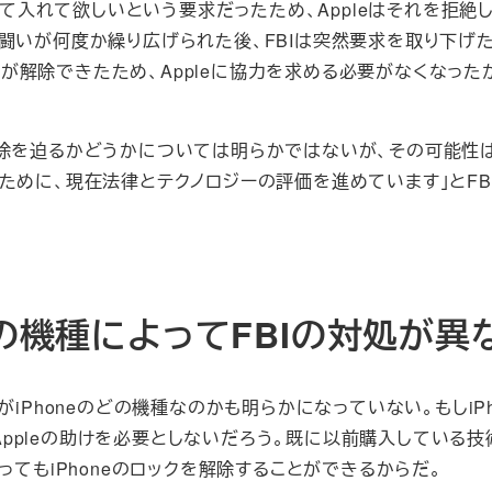
して入れて欲しいという要求だったため、Appleはそれを拒絶
安全の闘いが何度か繰り広げられた後、FBIは突然要求を取り下げ
ックが解除できたため、Appleに協力を求める必要がなくなった
neの解除を迫るかどうかについては明らかではないが、その可能性
ために、現在法律とテクノロジーの評価を進めています」とFB
スの機種によってFBIの対処が異
Phoneのどの機種なのかも明らかになっていない。もしiPho
くAppleの助けを必要としないだろう。既に以前購入している技
ってもiPhoneのロックを解除することができるからだ。