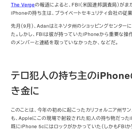
The Verge
の報道によると、FBI（米国連邦調査局）がま
iPhoneの持ち主は、プライベートセキュリティ会社の従業員だ
先月（9月）、Adanはミネソタ州のショッピングセンタ
た。しかし、FBIは彼が持っていたiPhoneから重要な操
のメンバーと連絡を取っていなかったか、などだ。
テロ犯人の持ち主のiPhoneの
き金に
このことは、今年の初めに起こったカリフォルニア州サン
も、Appleにこの現場で射殺された犯人の持ち物だったi
既にiPhone 5cにはロックがかかっていた（しかもF