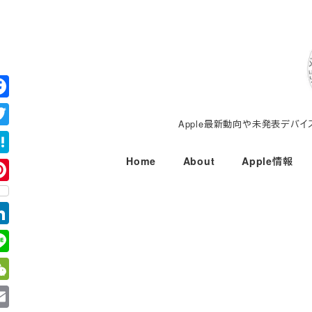
メ
イ
ン
コ
ン
テ
Apple最新動向や未発表デバ
ン
ツ
Home
About
Apple情報
へ
移
動