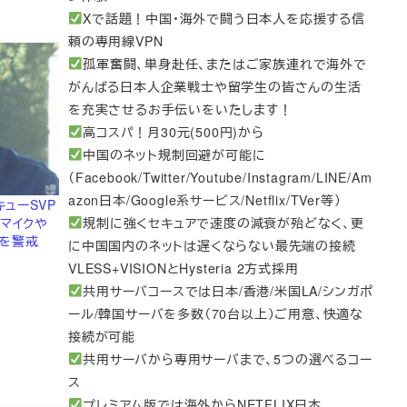
Xで話題！中国・海外で闘う日本人を応援する信
頼の専用線VPN
孤軍奮闘、単身赴任、またはご家族連れで海外で
がんばる日本人企業戦士や留学生の皆さんの生活
を充実させるお手伝いをいたします！
高コスパ！月30元(500円)から
中国のネット規制回避が可能に
（Facebook/Twitter/Youtube/Instagram/LINE/Am
azon日本/Google系サービス/Netflix/TVer等）
・キューSVP
規制に強くセキュアで速度の減衰が殆どなく、更
はマイクや
を警戒
に中国国内のネットは遅くならない最先端の接続
VLESS+VISIONとHysteria 2方式採用
共用サーバコースでは日本/香港/米国LA/シンガポ
ール/韓国サーバを多数（70台以上）ご用意、快適な
接続が可能
共用サーバから専用サーバまで、5つの選べるコー
ス
プレミアム版では海外からNETFLIX日本