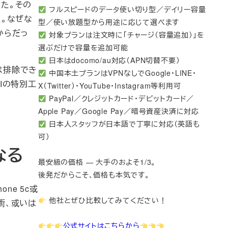
した。その
フルスピードのデータ使い切り型／デイリー容量
た。なぜな
型／使い放題型から用途に応じて選べます
からだっ
対象プランは注文時に「チャージ（容量追加）」を
選ぶだけで容量を追加可能
日本はdocomo/au対応（APN切替不要）
は排除でき
中国本土プランはVPNなしでGoogle・LINE・
Iの特別工
X（Twitter）・YouTube・Instagram等利用可
PayPal／クレジットカード・デビットカード／
Apple Pay／Google Pay／暗号資産決済に対応
日本人スタッフが日本語で丁寧に対応（英語も
可）
なる
最安級の価格 — 大手のおよそ1/3。
後発だからこそ、価格も本気です。
ne 5c或
他社とぜひ比較してみてください！
術、或いは
公式サイトはこちらから