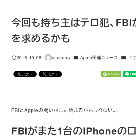
今回も持ち主はテロ犯、FBIが
を求めるかも
カテゴリー
カテゴ
2016-10-08
xiaolong
Apple関連ニュース
セキ
投稿日
著
者
FBIとAppleの闘いがまた始まるかもしれない。。
FBIがまた1台のiPhone