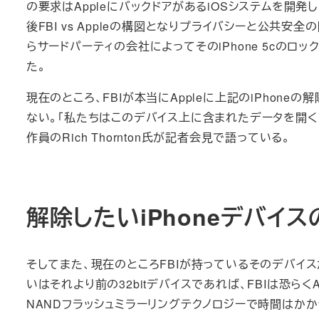
の要求はAppleにバックドアがあるiOSシステムを開発
後FBI vs Appleの構図となりプライバシーと公共
らサードパーティの会社によってそのiPhone 5cのロ
た。
現在のところ、FBIが本当にAppleに上記のiPho
ない。「私たちはこのデバイス上に含まれたデータを開く
作員のRich Thornton氏が記者会見で語っている。
解除したいiPhoneデバイ
そしてまた、現在のところFBIが持っているそのデバイスがi
いはそれより前の32bitデバイスであれば、FBIは恐ら
NANDフラッシュミラーリングテクノロジーで時間はかか