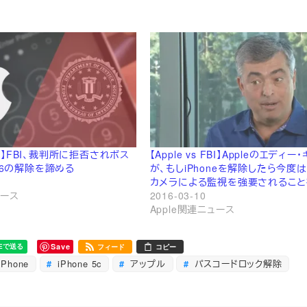
 FBI】FBI、裁判所に拒否されボス
【Apple vs FBI】Appleのエディー
e 6の解除を諦める
が、もしiPhoneを解除したら今度
カメラによる監視を強要されること
ュース
2016-03-10
Apple関連ニュース
Save
フィード
コピー
iPhone
iPhone 5c
アップル
パスコードロック解除