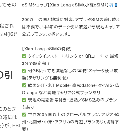
してその
eSIMショップ【Xiao Long eSIM（小龍eSIM）】
200以上の国と地域に対応。アプリやSIMの差し替え
射殺され
は不要で、“本物”のデータ使い放題から現地キャリア
(IS)”
公式プランまで揃います。
【Xiao Long eSIMの特徴】
クイックインストールリンク or QRコード で 最短
3分で設定完了
何GB使っても減速なしの“本物”のデータ使い放
の引
題（テザリングも無制限）
韓国SKT・米T-Mobile・豪Vodafone・タイAIS・仏
Orange など現地キャリア公式プランあり
現地の電話番号付き・通話／SMS込みのプラン
もあり
このとき
世界200ヶ国以上のグローバルプラン、アジア・欧
その時には
州・北南米・中東・アフリカの周遊プランあり（切替不
が、FBI
要）