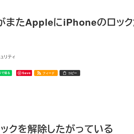
またAppleにiPhoneのロッ
リー
ュリティ
Save
フィード
コピー
のロックを解除したがっている