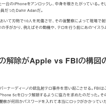
た一台のiPhoneをアンロックし、中身を覗きたがっている。そ
ったDahir Adanだ。
ーにおいて刃物で10人を死傷させ、その後警察によって現場で
作の手がかり、例えばその動機や、テロを行う前にあの”イスラム国
解除がApple vs FBIの構図
バーナーディーノの銃乱射テロ事件を思い起こさせる。FBIは
Phone 5cをロック解除するように協力を求めたのだった。
BIか警察が何回かパスワードを入れて本当にロックがかかっていた）