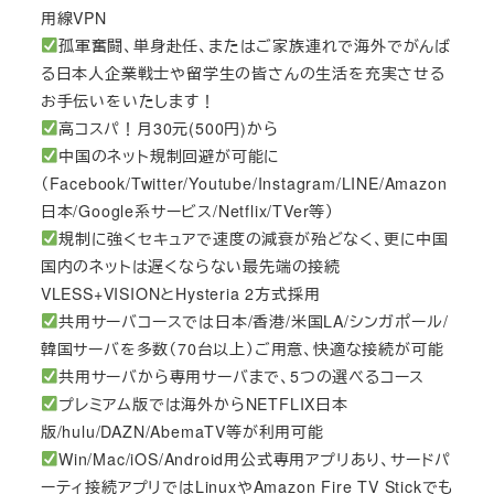
用線VPN
孤軍奮闘、単身赴任、またはご家族連れで海外でがんば
る日本人企業戦士や留学生の皆さんの生活を充実させる
お手伝いをいたします！
高コスパ！月30元(500円)から
中国のネット規制回避が可能に
（Facebook/Twitter/Youtube/Instagram/LINE/Amazon
日本/Google系サービス/Netflix/TVer等）
規制に強くセキュアで速度の減衰が殆どなく、更に中国
国内のネットは遅くならない最先端の接続
VLESS+VISIONとHysteria 2方式採用
共用サーバコースでは日本/香港/米国LA/シンガポール/
韓国サーバを多数（70台以上）ご用意、快適な接続が可能
共用サーバから専用サーバまで、5つの選べるコース
プレミアム版では海外からNETFLIX日本
版/hulu/DAZN/AbemaTV等が利用可能
Win/Mac/iOS/Android用公式専用アプリあり、サードパ
ーティ接続アプリではLinuxやAmazon Fire TV Stickでも