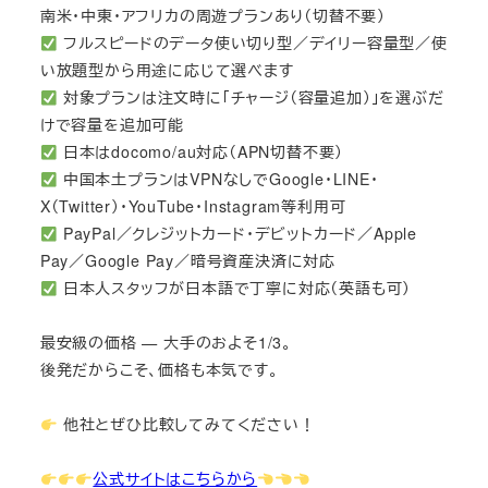
南米・中東・アフリカの周遊プランあり（切替不要）
フルスピードのデータ使い切り型／デイリー容量型／使
い放題型から用途に応じて選べます
対象プランは注文時に「チャージ（容量追加）」を選ぶだ
けで容量を追加可能
日本はdocomo/au対応（APN切替不要）
中国本土プランはVPNなしでGoogle・LINE・
X（Twitter）・YouTube・Instagram等利用可
PayPal／クレジットカード・デビットカード／Apple
Pay／Google Pay／暗号資産決済に対応
日本人スタッフが日本語で丁寧に対応（英語も可）
最安級の価格 — 大手のおよそ1/3。
後発だからこそ、価格も本気です。
他社とぜひ比較してみてください！
公式サイトはこちらから