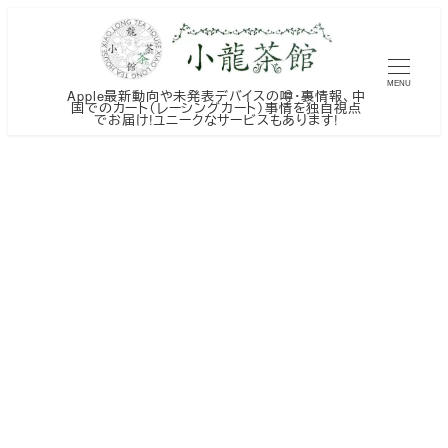
メ
イ
ン
MENU
Apple最新動向や未発表デバイスの噂・裏情報、中
コ
国でのカート（レーシングカート）事情を独自視点
でお届け!ユニークなサービスもあります!
ン
テ
ン
ツ
へ
移
動