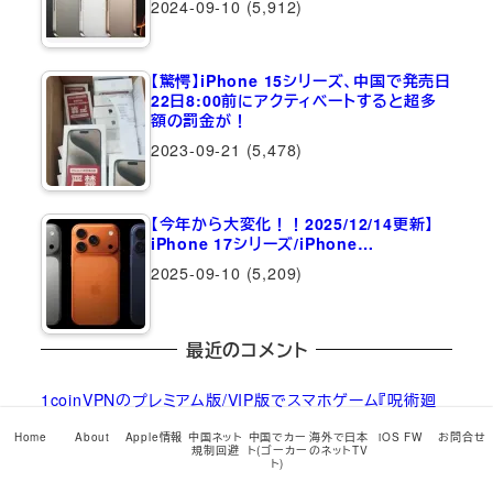
2024-09-10
(5,912)
【驚愕】iPhone 15シリーズ、中国で発売日
22日8:00前にアクティベートすると超多
額の罰金が！
2023-09-21
(5,478)
【今年から大変化！！2025/12/14更新】
iPhone 17シリーズ/iPhone…
2025-09-10
(5,209)
最近のコメント
1coinVPNのプレミアム版/VIP版でスマホゲーム『呪術廻
戦 ファントムパレード』がご利用可能に！
に
xiaolong
よ
Home
About
Apple情報
中国ネット
中国でカー
海外で日本
iOS FW
お問合せ
規制回避
ト(ゴーカー
のネットTV
り
ト)
1coinVPNのプレミアム版/VIP版でスマホゲーム『呪術廻