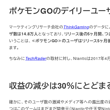
ポケモンGOのデイリーユー
マーケティングリサーチ会社の
ThinkGaming
のデータに
ザ数は14.8万人
となっており、
リリース後の5ヶ月間、つま
いうことは、
≪ポケモンGO≫のユーザはリリース5ヶ月
ます。
ちなみに
TechRader
の取材に対し、Nianticは2017
収益の減少は30％にとどま
確かに、そのユーザ数の激減やメディア等への露出度の減
つはこのゲームはまだまだ開発元（Nianticや任天堂Ni