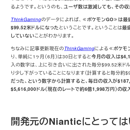
るようです。というのも、
ユーザ数は激減しても、その収
ThinkGaming
のデータによれば、
≪ポケモンGO≫は最
$99.52米ドルになった
ということです。ということは
最
していない
ことがわかります。
ちなみに記事更新現在の
ThinkGaming
による
≪ポケモン
り、単純に1ヶ月（6月）は30日とすると
今月の収入は$4,16
入の数字は、上に引き合いに出された毎分$99.52米ドルで
り少し下がっていることになります（計算すると毎分約$96
だった、という数字から計算すると、毎日の収入が$187,2
$5,616,000ドル（現在のレートで約6億1,998万円）の
開発元のNianticにとって