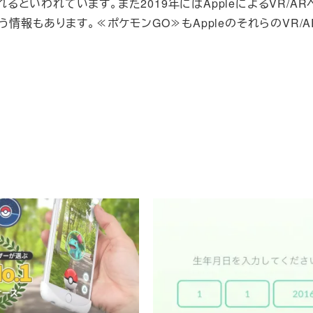
搭載されるといわれています。また2019年にはAppleによるVR/A
情報もあります。≪ポケモンGO≫もAppleのそれらのVR/