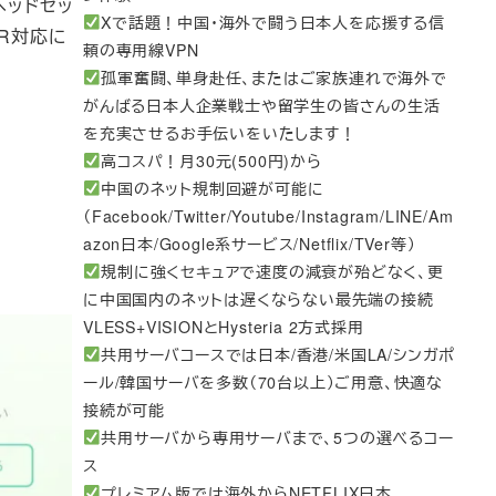
Rヘッドセッ
Xで話題！中国・海外で闘う日本人を応援する信
AR対応に
頼の専用線VPN
孤軍奮闘、単身赴任、またはご家族連れで海外で
がんばる日本人企業戦士や留学生の皆さんの生活
を充実させるお手伝いをいたします！
高コスパ！月30元(500円)から
中国のネット規制回避が可能に
（Facebook/Twitter/Youtube/Instagram/LINE/Am
azon日本/Google系サービス/Netflix/TVer等）
規制に強くセキュアで速度の減衰が殆どなく、更
に中国国内のネットは遅くならない最先端の接続
VLESS+VISIONとHysteria 2方式採用
共用サーバコースでは日本/香港/米国LA/シンガポ
ール/韓国サーバを多数（70台以上）ご用意、快適な
接続が可能
共用サーバから専用サーバまで、5つの選べるコー
ス
プレミアム版では海外からNETFLIX日本