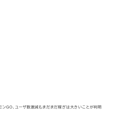
ケモンGO、ユーザ数激減もまだまだ稼ぎは大きいことが判明