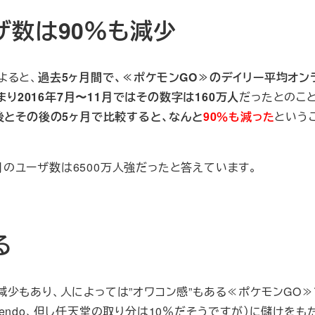
ザ数は90％も減少
よると、
過去5ヶ月間で、≪ポケモンGO≫のデイリー平均オン
り2016年7月〜11月ではその数字は160万人
だったとのこ
後とその後の5ヶ月で比較すると、なんと
90％も減った
という
年4月のユーザ数は6500万人強だったと答えています。
る
少もあり、人によっては”オワコン感”もある≪ポケモンGO≫
ntendo、但し任天堂の取り分は10％だそうですが）に儲けをも