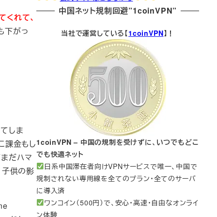
中国ネット規制回避”1coinVPN”
てくれて、
荷も下がっ
当社で運営している【
1coinVPN
】！
出てしま
1coinVPN – 中国の規制を受けずに、いつでもどこ
こ課金もし
でも快適ネット
だまだハマ
日系中国滞在者向けVPNサービスで唯一、中国で
、子供の影
規制されない専用線を全てのプラン・全てのサーバ
に導入済
ワンコイン（500円）で、安心・高速・自由なオンライ
ne
ン体験