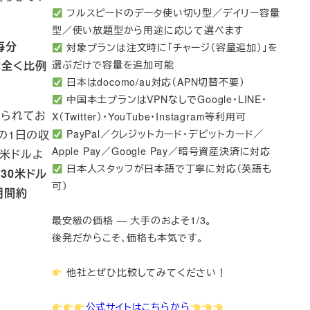
フルスピードのデータ使い切り型／デイリー容量
型／使い放題型から用途に応じて選べます
毎分
対象プランは注文時に「チャージ（容量追加）」を
は全く比例
選ぶだけで容量を追加可能
日本はdocomo/au対応（APN切替不要）
中国本土プランはVPNなしでGoogle・LINE・
もられてお
X（Twitter）・YouTube・Instagram等利用可
の1日の収
PayPal／クレジットカード・デビットカード／
Apple Pay／Google Pay／暗号資産決済に対応
2米ドルよ
日本人スタッフが日本語で丁寧に対応（英語も
30米ドル
可）
月間約
最安級の価格 — 大手のおよそ1/3。
後発だからこそ、価格も本気です。
他社とぜひ比較してみてください！
公式サイトはこちらから