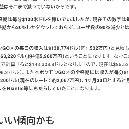
益はそこまで減っていない
からです。
盛期は毎分$130米ドルを稼いでいました
が、
現在その数字は
盛期から30％しかダウンしておらず、ユーザ数の90％減少と
GO≫の毎日の収入は$138,774ドル（約1,532万円）
と見積
3,220ドル（約4億5,960万円）
ということになります。なおこ
計算すると$143,308.8ドルとなりますので、現在は$99.5
.37ドル）。また
≪ポケモンGO≫の全盛期には収入が毎分$1
00ドル（現在のレートで約2,067万円）、1ヶ月30日とすると
収入をNiantic等にもたらしていた
ことになります。
はいい傾向かも