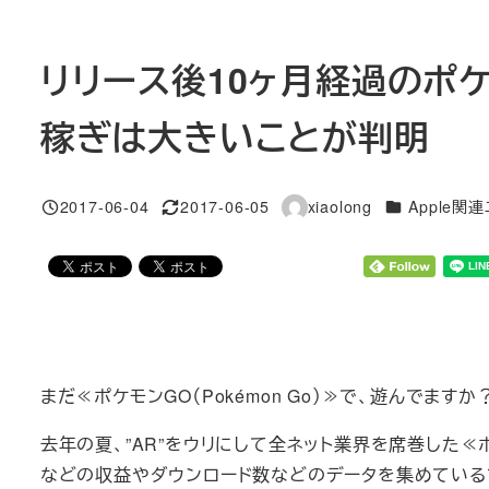
リリース後10ヶ月経過のポ
稼ぎは大きいことが判明
カテゴリー
2017-06-04
2017-06-05
xiaolong
Apple関
投稿日
更新日
著
者
まだ≪ポケモンGO（Pokémon Go）≫で、遊んでますか
去年の夏、”AR”をウリにして全ネット業界を席巻した
などの収益やダウンロード数などのデータを集めている