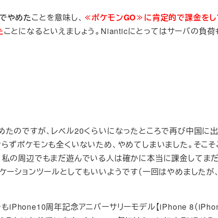
でやめた
ことを意味し、
≪ポケモンGO≫に肯定的で課金をし
た
ことになるといえましょう。Nianticにとってはサーバの負
めたのですが、レベル20くらいになったところで再び中国に
おらずポケモンも全くいないため、やめてしまいました。そこそ
、私の周辺でもまだ遊んでいる人は確かに本当に課金してま
ケーションツールとしてもいいようです（一回はやめましたが
hone10周年記念アニバーサリーモデル【iPhone 8（iPho