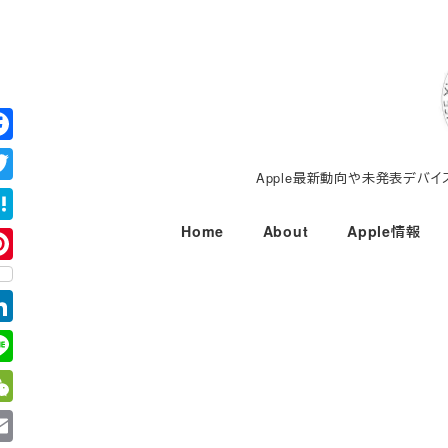
メ
イ
ン
コ
ン
テ
Apple最新動向や未発表デバ
ン
ツ
Home
About
Apple情報
へ
移
動