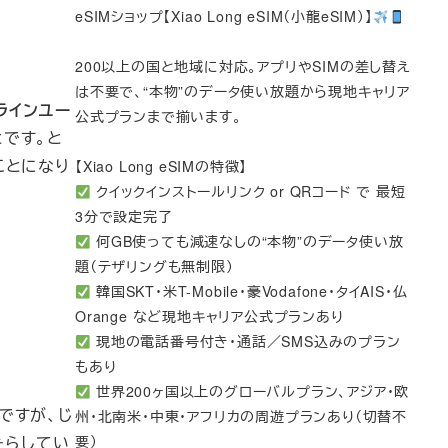
eSIMショップ【Xiao Long eSIM（小龍eSIM）】
200以上の国と地域に対応。アプリやSIMの差し替え
は不要で、“本物”のデータ使い放題から現地キャリア
ラインユー
公式プランまで揃います。
とです。と
ことになり
【Xiao Long eSIMの特徴】
クイックインストールリンク or QRコード で 最短
3分で設定完了
何GB使っても減速なしの“本物”のデータ使い放
題（テザリングも無制限）
韓国SKT・米T-Mobile・豪Vodafone・タイAIS・仏
Orange など現地キャリア公式プランあり
現地の電話番号付き・通話／SMS込みのプラン
もあり
世界200ヶ国以上のグローバルプラン、アジア・欧
ですが、じ
州・北南米・中東・アフリカの周遊プランあり（切替不
たらしてい
要）