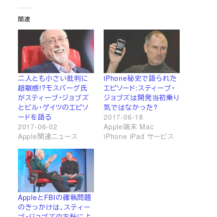
関連
二人とも小さい批判に
iPhone秘史で語られた
超敏感!?モスバーグ氏
エピソード:スティーブ・
がスティーブ・ジョブズ
ジョブズは開発当初乗り
とビル・ゲイツのエピソ
気ではなかった?
ードを語る
2017-06-18
2017-06-02
Apple端末 Mac
Apple関連ニュース
iPhone iPad サービス
AppleとFBIの確執問題
のきっかけは、スティー
ブ・ジョブズの方針によ