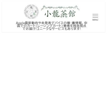
メ
イ
ン
MENU
Apple最新動向や未発表デバイスの噂・裏情報、中
コ
国でのカート（レーシングカート）事情を独自視点
でお届け!ユニークなサービスもあります!
ン
テ
ン
ツ
へ
移
動