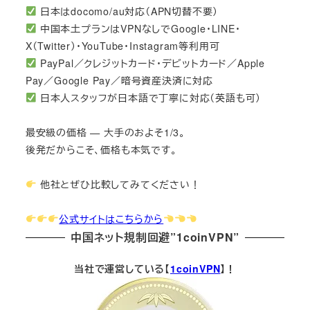
日本はdocomo/au対応（APN切替不要）
中国本土プランはVPNなしでGoogle・LINE・
X（Twitter）・YouTube・Instagram等利用可
PayPal／クレジットカード・デビットカード／Apple
Pay／Google Pay／暗号資産決済に対応
日本人スタッフが日本語で丁寧に対応（英語も可）
最安級の価格 — 大手のおよそ1/3。
後発だからこそ、価格も本気です。
他社とぜひ比較してみてください！
公式サイトはこちらから
中国ネット規制回避”1coinVPN”
当社で運営している【
1coinVPN
】！