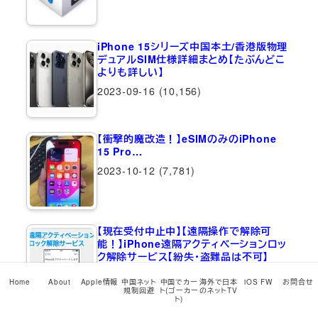
iPhone 15シリーズ中国本土/香港版物理
デュアルSIM仕様詳細まとめ【たぶんどこ
よりも詳しい】
2023-09-16
(10,156)
【衝撃的魔改造！】eSIMのみのiPhone
15 Pro…
2023-10-12
(7,781)
【現在受付中止中】【遠隔操作で解除可
能！】iPhone遠隔アクティベーションロッ
ク解除サービス【紛失・盗難品は不可】
2020-03-22
(7,055)
Home
About
Apple情報
中国ネット
中国でカー
海外で日本
iOS FW
お問合せ
規制回避
ト(ゴーカー
のネットTV
ト)