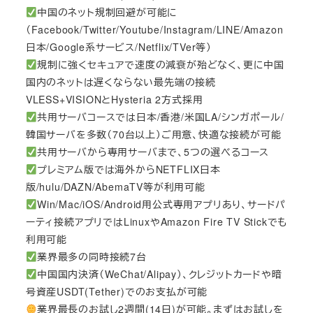
中国のネット規制回避が可能に
（Facebook/Twitter/Youtube/Instagram/LINE/Amazon
日本/Google系サービス/Netflix/TVer等）
規制に強くセキュアで速度の減衰が殆どなく、更に中国
国内のネットは遅くならない最先端の接続
VLESS+VISIONとHysteria 2方式採用
共用サーバコースでは日本/香港/米国LA/シンガポール/
韓国サーバを多数（70台以上）ご用意、快適な接続が可能
共用サーバから専用サーバまで、5つの選べるコース
プレミアム版では海外からNETFLIX日本
版/hulu/DAZN/AbemaTV等が利用可能
Win/Mac/iOS/Android用公式専用アプリあり、サードパ
ーティ接続アプリではLinuxやAmazon Fire TV Stickでも
利用可能
業界最多の同時接続7台
中国国内決済（WeChat/Alipay）、クレジットカードや暗
号資産USDT(Tether)でのお支払が可能
業界最長のお試し2週間(14日)が可能。まずはお試しを