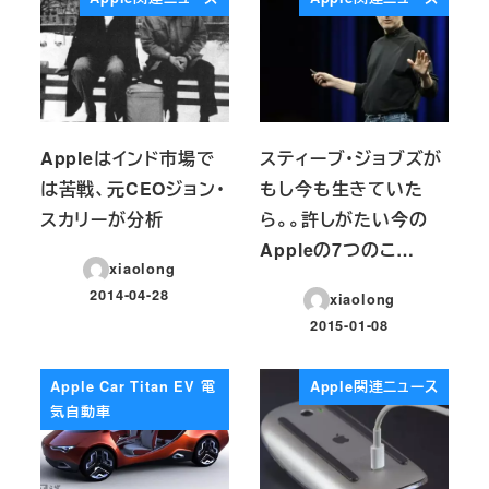
Appleはインド市場で
スティーブ・ジョブズが
は苦戦、元CEOジョン・
もし今も生きていた
スカリーが分析
ら。。許しがたい今の
Appleの7つのこ…
xiaolong
2014-04-28
xiaolong
投稿日
2015-01-08
投稿日
Apple Car Titan EV 電
Apple関連ニュース
気自動車