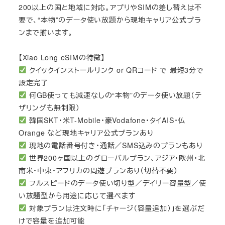
200以上の国と地域に対応。アプリやSIMの差し替えは不
要で、“本物”のデータ使い放題から現地キャリア公式プラ
ンまで揃います。
【Xiao Long eSIMの特徴】
クイックインストールリンク or QRコード で 最短3分で
設定完了
何GB使っても減速なしの“本物”のデータ使い放題（テ
ザリングも無制限）
韓国SKT・米T-Mobile・豪Vodafone・タイAIS・仏
Orange など現地キャリア公式プランあり
現地の電話番号付き・通話／SMS込みのプランもあり
世界200ヶ国以上のグローバルプラン、アジア・欧州・北
南米・中東・アフリカの周遊プランあり（切替不要）
フルスピードのデータ使い切り型／デイリー容量型／使
い放題型から用途に応じて選べます
対象プランは注文時に「チャージ（容量追加）」を選ぶだ
けで容量を追加可能