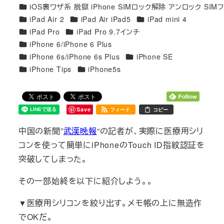
カテゴリー
iOS裏ワザ系 脱獄 iPhone SIMロック解除 アンロック SIM
カテゴリー
カテゴリー
カテゴリー
iPad Air 2
iPad Air iPad5
iPad mini 4
カテゴリー
カテゴリー
iPad Pro
iPad Pro 9.7インチ
カテゴリー
iPhone 6/iPhone 6 Plus
カテゴリー
カテゴリー
iPhone 6s/iPhone 6s Plus
iPhone SE
カテゴリー
カテゴリー
iPhone Tips
iPhone5s
Save
フィード
コピー
中国の新聞”
武漢晩報
“の記者が、実際に医療用シリ
コンを使って簡単にiPhoneのTouch ID指紋認証を
突破してしまった。
その一部始終を以下に紹介しよう。。
▼医療用シリコンを絞り出す。メモ帳の上に無造作
でOKだ。