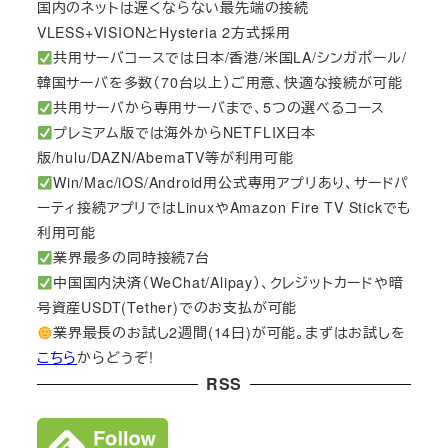
国内のネットは遅くならない最先端の接続
VLESS+VISIONとHysteria 2方式採用
共用サーバコースでは日本/香港/米国LA/シンガポール/
韓国サーバを多数（70台以上）ご用意、快適な接続が可能
共用サーバから専用サーバまで、5つの選べるコース
プレミアム版では海外からNETFLIX日本
版/hulu/DAZN/AbemaTV等が利用可能
Win/Mac/iOS/Android用公式専用アプリあり、サードパ
ーティ接続アプリではLinuxやAmazon Fire TV Stickでも
利用可能
業界最多の同時接続7台
中国国内決済（WeChat/Alipay）、クレジットカードや暗
号資産USDT(Tether)でのお支払が可能
業界最長のお試し2週間(14日)が可能。まずはお試しを
こちら
からどうぞ!
RSS