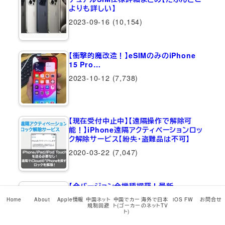
よりも詳しい】
2023-09-16
(10,154)
【衝撃的魔改造！】eSIMのみのiPhone
15 Pro…
2023-10-12
(7,738)
【現在受付中止中】【遠隔操作で解除可
能！】iPhone遠隔アクティベーションロッ
ク解除サービス【紛失・盗難品は不可】
2020-03-22
(7,047)
【全バージョン全機種網羅！最新
iPadOS…
Home
About
Apple情報
中国ネット
中国でカー
海外で日本
iOS FW
お問合せ
規制回避
ト(ゴーカー
のネットTV
2026-05-12
(6,917)
ト)