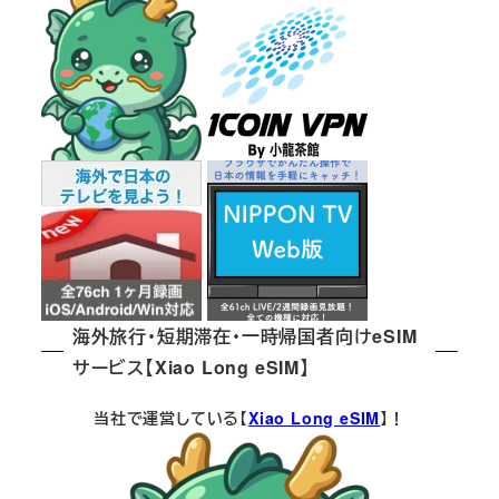
海外旅行・短期滞在・一時帰国者向けeSIM
サービス【Xiao Long eSIM】
当社で運営している【
Xiao Long eSIM
】！