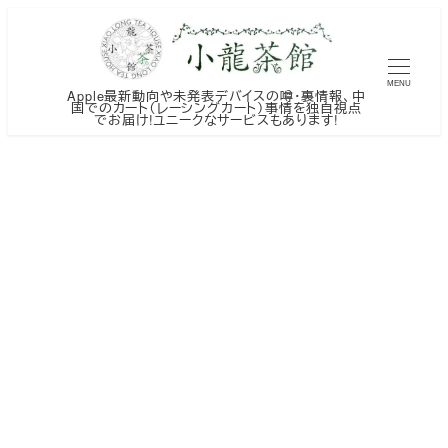
メ
イ
ン
MENU
Apple最新動向や未発表デバイスの噂・裏情報、中
コ
国でのカート（レーシングカート）事情を独自視点
でお届け!ユニークなサービスもあります!
ン
テ
ン
ツ
へ
移
動