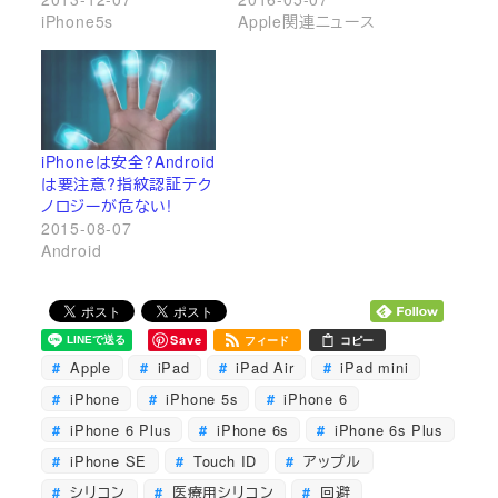
iPhone5s
Apple関連ニュース
iPhoneは安全?Android
は要注意?指紋認証テク
ノロジーが危ない!
2015-08-07
Android
Save
フィード
コピー
Apple
iPad
iPad Air
iPad mini
iPhone
iPhone 5s
iPhone 6
iPhone 6 Plus
iPhone 6s
iPhone 6s Plus
iPhone SE
Touch ID
アップル
シリコン
医療用シリコン
回避