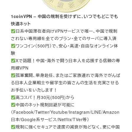
1coinVPN – 中国の規制を受けずに、いつでもどこでも
快適ネット
日系中国滞在者向けVPNサービスで唯一、中国で規制
されない専用線を全てのプラン・全てのサーバに導入済
ワンコイン（500円）で、安心・高速・自由なオンライン体
験
Xで話題！中国・海外で闘う日本人を応援する信頼の専
用線VPN
孤軍奮闘、単身赴任、またはご家族連れで海外でがんば
る日本人企業戦士や留学生の皆さんの生活を充実させる
お手伝いをいたします！
高コスパ！月30元(500円)から
中国のネット規制回避が可能に
（Facebook/Twitter/Youtube/Instagram/LINE/Amazon
日本/Google系サービス/Netflix/TVer等）
規制に強くセキュアで速度の減衰が殆どなく、更に中国