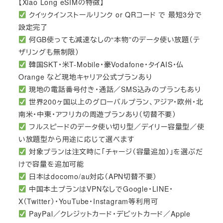
【Xiao Long eSIMの特徴】
クイックインストールリンク or QRコード で 最短3分で
設定完了
何GB使っても減速なしの“本物”のデータ使い放題（テ
ザリングも無制限）
韓国SKT・米T-Mobile・豪Vodafone・タイAIS・仏
Orange など現地キャリア公式プランあり
現地の電話番号付き・通話／SMS込みのプランもあり
世界200ヶ国以上のグローバルプラン、アジア・欧州・北
南米・中東・アフリカの周遊プランあり（切替不要）
フルスピードのデータ使い切り型／デイリー容量型／使
い放題型から用途に応じて選べます
対象プランは注文時に「チャージ（容量追加）」を選ぶだ
けで容量を追加可能
日本はdocomo/au対応（APN切替不要）
中国本土プランはVPNなしでGoogle・LINE・
X（Twitter）・YouTube・Instagram等利用可
PayPal／クレジットカード・デビットカード／Apple