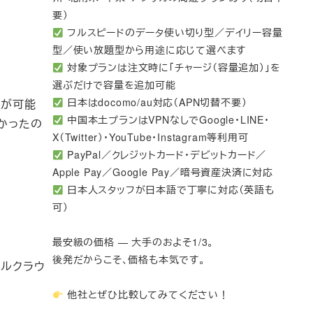
要）
フルスピードのデータ使い切り型／デイリー容量
型／使い放題型から用途に応じて選べます
対象プランは注文時に「チャージ（容量追加）」を
選ぶだけで容量を追加可能
日本はdocomo/au対応（APN切替不要）
スが可能
中国本土プランはVPNなしでGoogle・LINE・
なかったの
X（Twitter）・YouTube・Instagram等利用可
PayPal／クレジットカード・デビットカード／
Apple Pay／Google Pay／暗号資産決済に対応
日本人スタッフが日本語で丁寧に対応（英語も
可）
最安級の価格 — 大手のおよそ1/3。
後発だからこそ、価格も本気です。
タルクラウ
他社とぜひ比較してみてください！