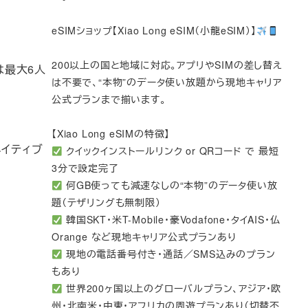
eSIMショップ【Xiao Long eSIM（小龍eSIM）】
200以上の国と地域に対応。アプリやSIMの差し替え
は最大6人
は不要で、“本物”のデータ使い放題から現地キャリア
公式プランまで揃います。
【Xiao Long eSIMの特徴】
でネイティブ
クイックインストールリンク or QRコード で 最短
3分で設定完了
何GB使っても減速なしの“本物”のデータ使い放
題（テザリングも無制限）
韓国SKT・米T-Mobile・豪Vodafone・タイAIS・仏
Orange など現地キャリア公式プランあり
現地の電話番号付き・通話／SMS込みのプラン
もあり
世界200ヶ国以上のグローバルプラン、アジア・欧
州・北南米・中東・アフリカの周遊プランあり（切替不