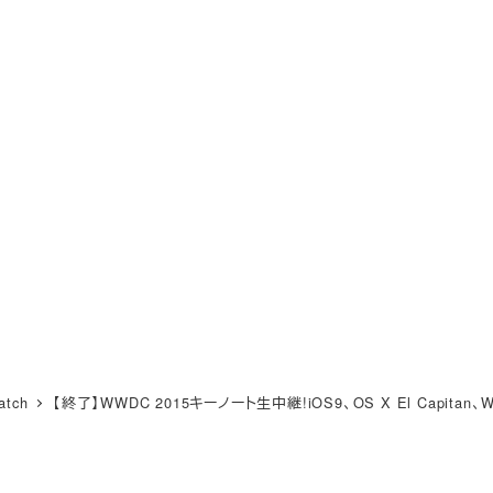
atch
【終了】WWDC 2015キーノート生中継!iOS9、OS X El Capitan、Wat