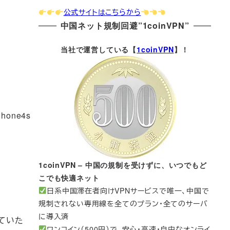
公式サイトはこちらから
中国ネット規制回避”1coinVPN”
当社で運営している【
1coinVPN
】！
one4s
1coinVPN – 中国の規制を受けずに、いつでもど
こでも快適ネット
日系中国滞在者向けVPNサービスで唯一、中国で
規制されない専用線を全てのプラン・全てのサーバ
に導入済
っていた
ワンコイン（500円）で、安心・高速・自由なオンライ