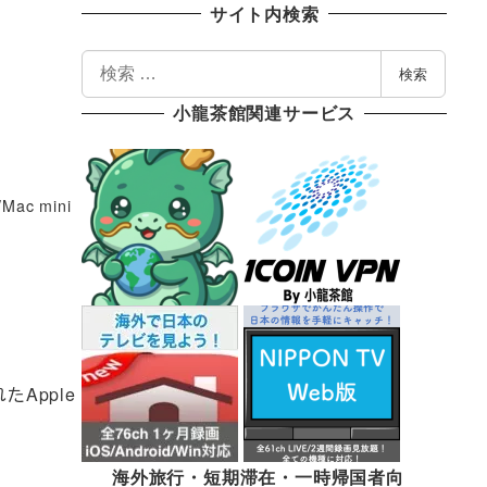
サイト内検索
検
検索
索
小龍茶館関連サービス
/Mac mini
Apple
海外旅行・短期滞在・一時帰国者向