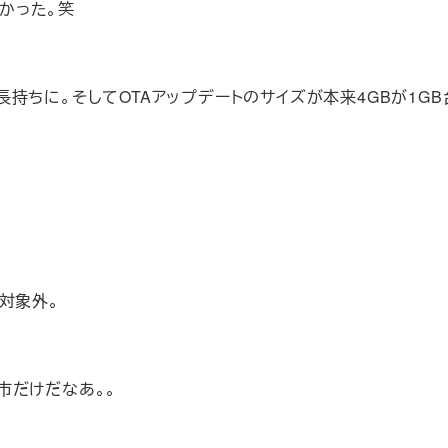
よかった。笑
間長持ちに。そしてOTAアップデートのサイズが本来4GBが1G
対象外。
市だけだなあ。。