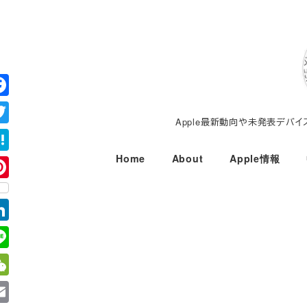
メ
イ
ン
コ
ン
テ
Apple最新動向や未発表デバ
ン
ツ
Home
About
Apple情報
へ
移
動