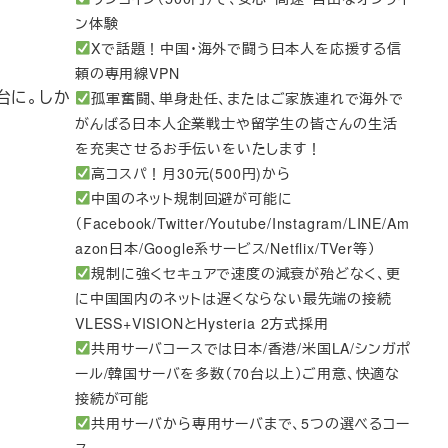
ン体験
Xで話題！中国・海外で闘う日本人を応援する信
頼の専用線VPN
B台に。しか
孤軍奮闘、単身赴任、またはご家族連れで海外で
がんばる日本人企業戦士や留学生の皆さんの生活
を充実させるお手伝いをいたします！
高コスパ！月30元(500円)から
中国のネット規制回避が可能に
（Facebook/Twitter/Youtube/Instagram/LINE/Am
azon日本/Google系サービス/Netflix/TVer等）
規制に強くセキュアで速度の減衰が殆どなく、更
に中国国内のネットは遅くならない最先端の接続
VLESS+VISIONとHysteria 2方式採用
共用サーバコースでは日本/香港/米国LA/シンガポ
ール/韓国サーバを多数（70台以上）ご用意、快適な
接続が可能
共用サーバから専用サーバまで、5つの選べるコー
ス