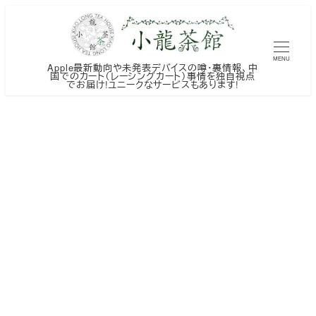
メ
イ
ン
MENU
Apple最新動向や未発表デバイスの噂・裏情報、中
コ
国でのカート（レーシングカート）事情を独自視点
でお届け!ユニークなサービスもあります!
ン
テ
ン
ツ
へ
移
動