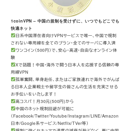
1coinVPN – 中国の規制を受けずに、いつでもどこでも
快適ネット
日系中国滞在者向けVPNサービスで唯一、中国で規制
されない専用線を全てのプラン・全てのサーバに導入済
ワンコイン（500円）で、安心・高速・自由なオンライン体
験
Xで話題！中国・海外で闘う日本人を応援する信頼の専
用線VPN
孤軍奮闘、単身赴任、またはご家族連れで海外でがんば
る日本人企業戦士や留学生の皆さんの生活を充実させる
お手伝いをいたします！
高コスパ！月30元(500円)から
中国のネット規制回避が可能に
（Facebook/Twitter/Youtube/Instagram/LINE/Amazon
日本/Google系サービス/Netflix/TVer等）
規制に強くセキュアで速度の減衰が殆どなく、更に中国