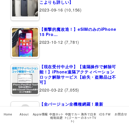
こよりも詳しい】
2023-09-16
(10,156)
【衝撃的魔改造！】eSIMのみのiPhone
15 Pro…
2023-10-12
(7,781)
【現在受付中止中】【遠隔操作で解除可
能！】iPhone遠隔アクティベーション
ロック解除サービス【紛失・盗難品は不
可】
2020-03-22
(7,055)
【全バージョン全機種網羅！最新
iPadOS…
Home
About
Apple情報
中国ネット
中国でカー
海外で日本
iOS FW
お問合せ
2026-05-12
(6,925)
規制回避
ト(ゴーカー
のネットTV
ト)