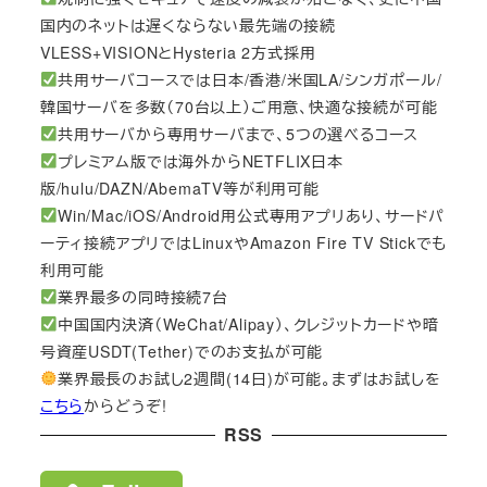
国内のネットは遅くならない最先端の接続
VLESS+VISIONとHysteria 2方式採用
共用サーバコースでは日本/香港/米国LA/シンガポール/
韓国サーバを多数（70台以上）ご用意、快適な接続が可能
共用サーバから専用サーバまで、5つの選べるコース
プレミアム版では海外からNETFLIX日本
版/hulu/DAZN/AbemaTV等が利用可能
Win/Mac/iOS/Android用公式専用アプリあり、サードパ
ーティ接続アプリではLinuxやAmazon Fire TV Stickでも
利用可能
業界最多の同時接続7台
中国国内決済（WeChat/Alipay）、クレジットカードや暗
号資産USDT(Tether)でのお支払が可能
業界最長のお試し2週間(14日)が可能。まずはお試しを
こちら
からどうぞ!
RSS