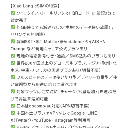
【Xiao Long eSIMの特徴】
クイックインストールリンク or QRコード で 最短3分で
設定完了
何GB使っても減速なしの“本物”のデータ使い放題（テ
ザリングも無制限）
韓国SKT・米T-Mobile・豪Vodafone・タイAIS・仏
Orange など現地キャリア公式プランあり
現地の電話番号付き・通話／SMS込みのプランもあり
世界200ヶ国以上のグローバルプラン、アジア・欧州・北
南米・中東・アフリカの周遊プランあり（切替不要）
フルスピードのデータ使い切り型／デイリー容量型／使
い放題型から用途に応じて選べます
対象プランは注文時に「チャージ（容量追加）」を選ぶだ
けで容量を追加可能
日本はdocomo/au対応（APN切替不要）
中国本土プランはVPNなしでGoogle・LINE・
X（Twitter）・YouTube・Instagram等利用可
PayPal／クレジットカード・デビットカード／Apple