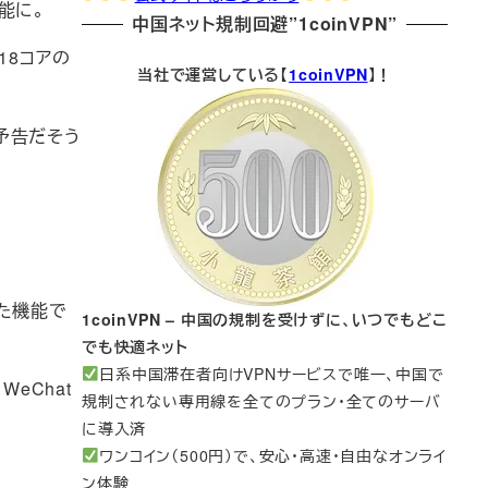
可能に。
中国ネット規制回避”1coinVPN”
、18コアの
当社で運営している【
1coinVPN
】！
、予告だそう
いた機能で
1coinVPN – 中国の規制を受けずに、いつでもどこ
でも快適ネット
日系中国滞在者向けVPNサービスで唯一、中国で
eChat
規制されない専用線を全てのプラン・全てのサーバ
に導入済
ワンコイン（500円）で、安心・高速・自由なオンライ
ン体験