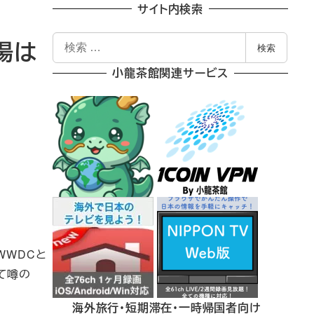
サイト内検索
検
場は
検索
索
小龍茶館関連サービス
。WWDCと
して噂の
海外旅行・短期滞在・一時帰国者向け