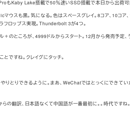
ook ProもKaby Lake搭載で50％速いSSD搭載で本日から出荷
Magicマウスも黒。気になる。色はスペースグレイ。8コア、10コア
ラフロップス実現。Thunderbolt 3が4つ。
000ドル＋のところが、4999ドルからスタート。12月から発売予定
いうことですね。クレイグにタッチ。
sageでやりとりできるように。まあ、WeChatではとっくにできて
英語からの翻訳、日本語なくて中国語が一番最初に。。時代ですね。W