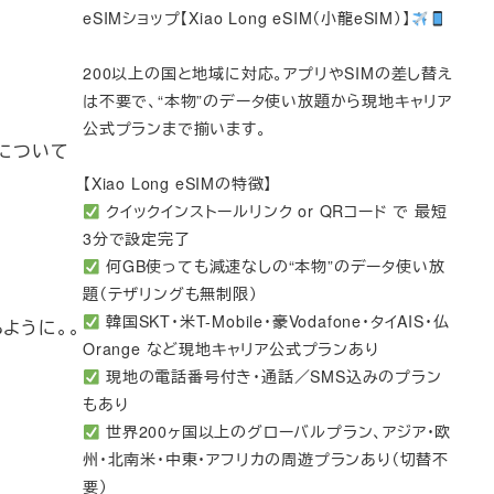
eSIMショップ【Xiao Long eSIM（小龍eSIM）】
200以上の国と地域に対応。アプリやSIMの差し替え
は不要で、“本物”のデータ使い放題から現地キャリア
公式プランまで揃います。
んについて
【Xiao Long eSIMの特徴】
クイックインストールリンク or QRコード で 最短
3分で設定完了
何GB使っても減速なしの“本物”のデータ使い放
題（テザリングも無制限）
韓国SKT・米T-Mobile・豪Vodafone・タイAIS・仏
ように。。
Orange など現地キャリア公式プランあり
現地の電話番号付き・通話／SMS込みのプラン
もあり
世界200ヶ国以上のグローバルプラン、アジア・欧
州・北南米・中東・アフリカの周遊プランあり（切替不
要）