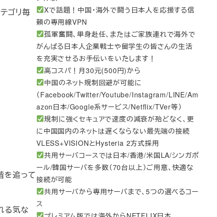
Xで話題！中国・海外で闘う日本人を応援する信
カテゴリ毎
頼の専用線VPN
孤軍奮闘、単身赴任、またはご家族連れで海外で
がんばる日本人企業戦士や留学生の皆さんの生活
を充実させるお手伝いをいたします！
高コスパ！月30元(500円)から
中国のネット規制回避が可能に
（Facebook/Twitter/Youtube/Instagram/LINE/Am
azon日本/Google系サービス/Netflix/TVer等）
規制に強くセキュアで速度の減衰が殆どなく、更
に中国国内のネットは遅くならない最先端の接続
VLESS+VISIONとHysteria 2方式採用
共用サーバコースでは日本/香港/米国LA/シンガポ
ール/韓国サーバを多数（70台以上）ご用意、快適な
段階を追って
接続が可能
共用サーバから専用サーバまで、5つの選べるコー
ス
入れる気な
プレミアム版では海外からNETFLIX日本