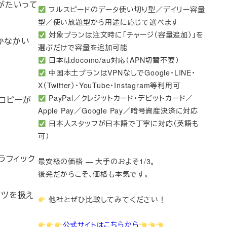
りがたいって
フルスピードのデータ使い切り型／デイリー容量
型／使い放題型から用途に応じて選べます
対象プランは注文時に「チャージ（容量追加）」を
なかなかい
選ぶだけで容量を追加可能
日本はdocomo/au対応（APN切替不要）
中国本土プランはVPNなしでGoogle・LINE・
X（Twitter）・YouTube・Instagram等利用可
PayPal／クレジットカード・デビットカード／
たコピーが
Apple Pay／Google Pay／暗号資産決済に対応
日本人スタッフが日本語で丁寧に対応（英語も
可）
グラフィック
最安級の価格 — 大手のおよそ1/3。
後発だからこそ、価格も本気です。
テンツを扱え
他社とぜひ比較してみてください！
公式サイトはこちらから