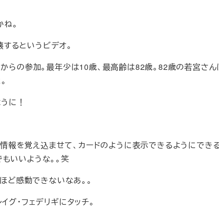
かね。
崩壊するというビデオ。
5ヶ国からの参加。最年少は10歳、最高齢は82歳。82歳の若宮さ
。
るように！
する情報を覚え込ませて、カードのように表示できるようにできる
もいいような。。笑
。それほど感動できないなあ。。
クレイグ・フェデリギにタッチ。