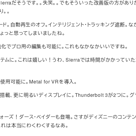
High Sierraだそうです。。失笑。。でもそういった改善版の方があ
り。。
スピード。自動再生のオフ。インテリジェント・トラッキング遮断。
とちょっと思ってしまいましたね。
アプリの強化でプロ用の編集も可能に。これもなかなかいいですね。
システムに。これは嬉しい！うわ、Sierraでは時間がかかってい
用可能に。Metal for VRを導入。
ke搭載、更に明るいディスプレイに。Thunderbolt 3が2つに。
のデモ。スターウォーズ！ダース・ベイダーも登場。さすがディズニーのコン
可能に。これは本当にわくわくするなあ。