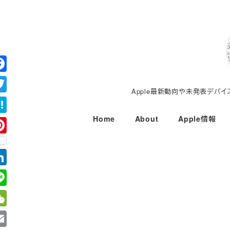
メ
イ
ン
コ
ン
テ
Apple最新動向や未発表デバ
ン
ツ
Home
About
Apple情報
へ
移
動